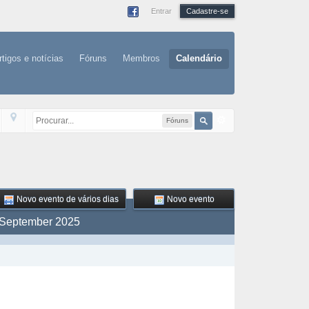
Entrar
Cadastre-se
rtigos e notícias
Fóruns
Membros
Calendário
Fóruns
Novo evento de vários dias
Novo evento
September 2025