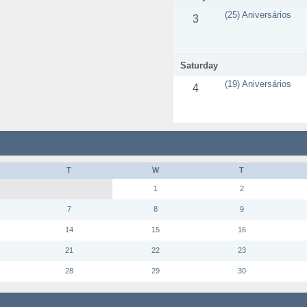
(25) Aniversários
3
Saturday
(19) Aniversários
4
T
W
T
1
2
7
8
9
14
15
16
21
22
23
28
29
30