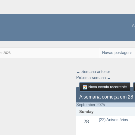
A
Novas postagens
st 2026
← Semana anterior
Próxima semana →
Novo evento recorrente
A semana começa em 28 
September 2025
Sunday
(22) Aniversários
28