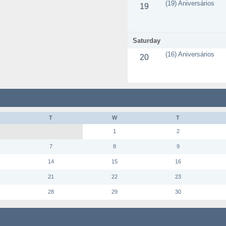
(19) Aniversários
19
Saturday
(16) Aniversários
20
T
W
T
1
2
7
8
9
14
15
16
21
22
23
28
29
30