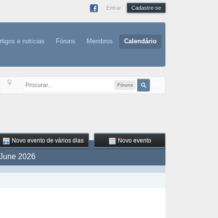
Entrar
Cadastre-se
rtigos e notícias
Fóruns
Membros
Calendário
Fóruns
Novo evento de vários dias
Novo evento
June 2026