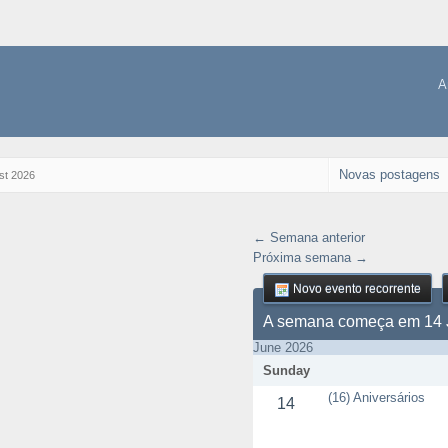
A
Novas postagens
st 2026
← Semana anterior
Próxima semana →
Novo evento recorrente
A semana começa em 14 
June 2026
Sunday
(16) Aniversários
14