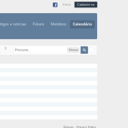
Entrar
Cadastre-se
rtigos e notícias
Fóruns
Membros
Calendário
Fóruns
Regras
·
Privacy Policy