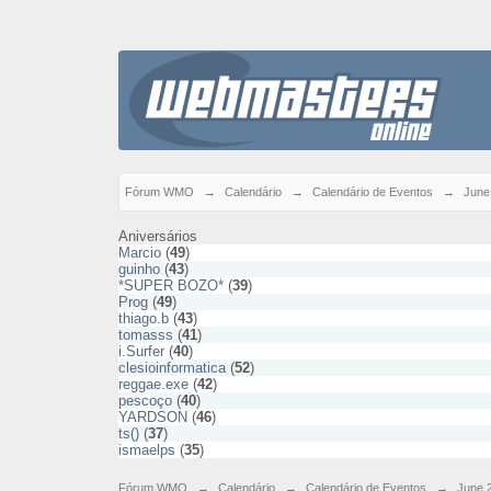
Fórum WMO
→
Calendário
→
Calendário de Eventos
→
June
Aniversários
Marcio
(
49
)
guinho
(
43
)
*SUPER BOZO*
(
39
)
Prog
(
49
)
thiago.b
(
43
)
tomasss
(
41
)
i.Surfer
(
40
)
clesioinformatica
(
52
)
reggae.exe
(
42
)
pescoço
(
40
)
YARDSON
(
46
)
ts()
(
37
)
ismaelps
(
35
)
Fórum WMO
→
Calendário
→
Calendário de Eventos
→
June 