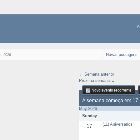
A
Novas postagens
st 2026
← Semana anterior
Próxima semana →
Novo evento recorrente
A semana começa em 17
May 2026
Sunday
(11) Aniversários
17