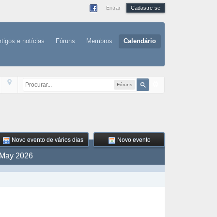
Entrar
Cadastre-se
rtigos e notícias
Fóruns
Membros
Calendário
Fóruns
Novo evento de vários dias
Novo evento
 May 2026