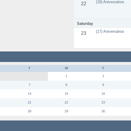
(18) Aniversários
22
Saturday
(17) Aniversários
23
T
W
T
1
2
7
8
9
14
15
16
21
22
23
28
29
30