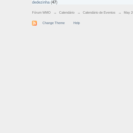
dedezinha
(
47
)
Fórum WMO
→
Calendário
→
Calendário de Eventos
→
May 2
Change Theme
Help