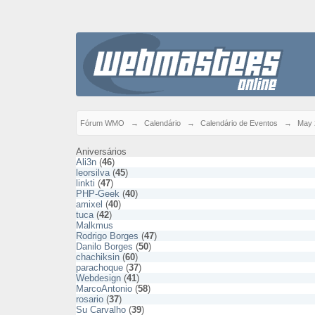
Fórum WMO
→
Calendário
→
Calendário de Eventos
→
May 
Aniversários
Ali3n
(
46
)
leorsilva
(
45
)
linkti
(
47
)
PHP-Geek
(
40
)
amixel
(
40
)
tuca
(
42
)
Malkmus
Rodrigo Borges
(
47
)
Danilo Borges
(
50
)
chachiksin
(
60
)
parachoque
(
37
)
Webdesign
(
41
)
MarcoAntonio
(
58
)
rosario
(
37
)
Su Carvalho
(
39
)