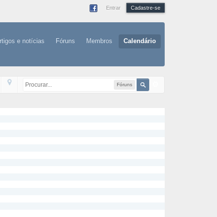
Entrar
Cadastre-se
rtigos e notícias
Fóruns
Membros
Calendário
Fóruns