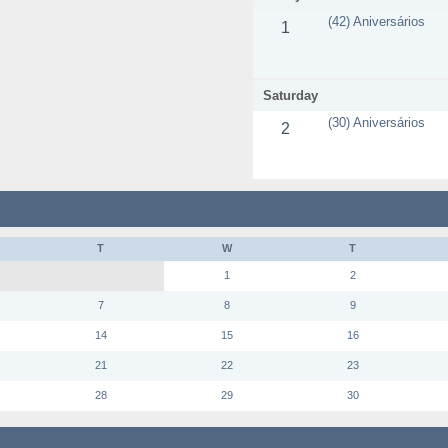
(42) Aniversários
1
Saturday
(30) Aniversários
2
T
W
T
1
2
7
8
9
14
15
16
21
22
23
28
29
30