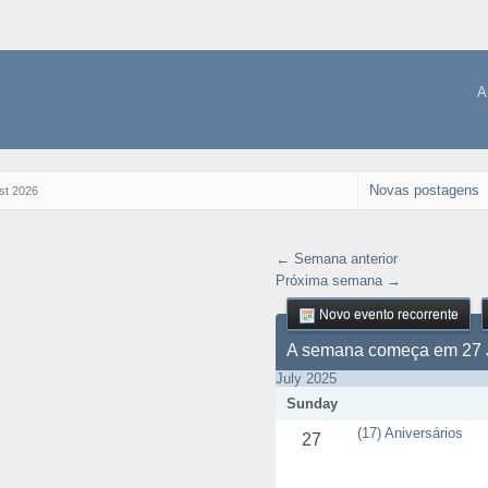
A
Novas postagens
st 2026
← Semana anterior
Próxima semana →
Novo evento recorrente
A semana começa em 27 
July 2025
Sunday
(17) Aniversários
27