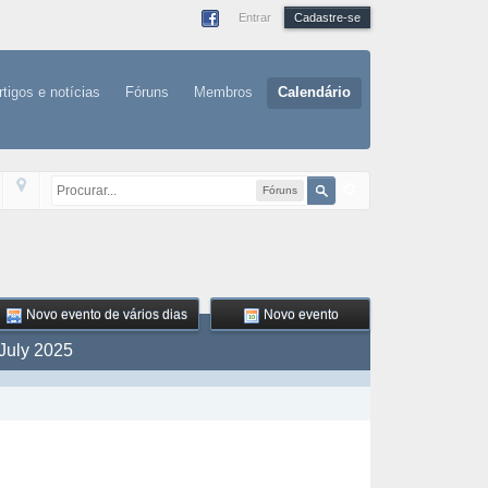
Entrar
Cadastre-se
rtigos e notícias
Fóruns
Membros
Calendário
Fóruns
Novo evento de vários dias
Novo evento
July 2025