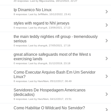
20 respostas: Last by Miguceamma, 18/12/2022, 22:27
Ip Dinamico No Linux
8 respostas: Last by JeffMalm, 10/12/2022, 23:41
styles with regard to Nhl jerseys
0 respostas: Last by zhangzk, 13/06/2021, 17:13
the main teddy nighties nfl group - tremendously
serious
0 respostas: Last by zhangzk, 27/05/2021, 17:16
great alliance safeguards most of the West s
exercising lands
0 respostas: Last by zhangzk, 31/12/2019, 23:18
Como Executar Arquivo Bash Em Um Servidor
Linux?
6 respostas: Last by HaroNism, 05/12/2017, 06:49
Servidores De Hospedagem Americanos
(dedicados)
9 respostas: Last by HaroNism, 04/12/2017, 15:51
Como Habilitar O Wildcard No Servidor?