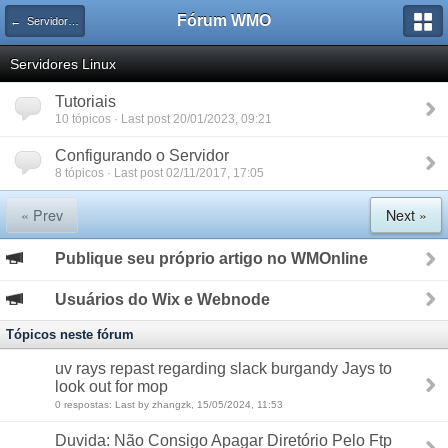
Fórum WMO
← Servidores e Sistemas de Gerenciamento
Servidores Linux
Tutoriais
10 tópicos · Last post 20/01/2023, 09:21
Configurando o Servidor
8 tópicos · Last post 02/11/2017, 17:05
« Prev
Next »
Publique seu próprio artigo no WMOnline
Usuários do Wix e Webnode
Tópicos neste fórum
uv rays repast regarding slack burgandy Jays to
look out for mop
0 respostas: Last by zhangzk, 15/05/2024, 11:53
Duvida: Não Consigo Apagar Diretório Pelo Ftp