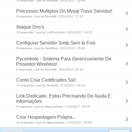
16 respostas: Last by RonsisM, 24/11/2017, 16:48
Processos Multiplos Do Mysql Trava Servidor!
8 respostas: Last by RonsisM, 22/11/2017, 17:25
Ataque Dns's
14 respostas: Last by LarPhozyHah, 22/11/2017, 16:25
Configurar Servidor Smtp Sem Ip Fixo
9 respostas: Last by HaroNism, 22/11/2017, 15:09
Pycontrole - Sistema Para Gerenciamento De
Provedor Wirelless!
9 respostas: Last by RonsisM, 18/11/2017, 01:22
Como Criar Certificados Ssl!
13 respostas: Last by RonsisM, 17/11/2017, 06:12
Link Dedicado. Estou Precisando De Ajuda E
Informações
9 respostas: Last by Miguceamma, 17/11/2017, 06:06
Criar Hospedagem Própria...
14 respostas: Last by Miguceamma, 17/11/2017, 06:06