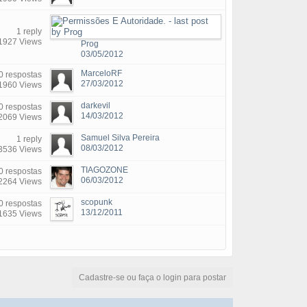
1 reply
1927 Views
Prog
03/05/2012
MarceloRF
0 respostas
27/03/2012
1960 Views
darkevil
0 respostas
14/03/2012
2069 Views
Samuel Silva Pereira
1 reply
08/03/2012
3536 Views
TIAGOZONE
0 respostas
06/03/2012
2264 Views
scopunk
0 respostas
13/12/2011
1635 Views
Cadastre-se ou faça o login para postar