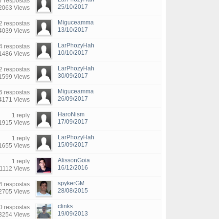
7 respostas
25/10/2017
2063 Views
Miguceamma
2 respostas
13/10/2017
4039 Views
LarPhozyHah
4 respostas
10/10/2017
1486 Views
LarPhozyHah
2 respostas
30/09/2017
1599 Views
Miguceamma
6 respostas
26/09/2017
4171 Views
HaroNism
1 reply
17/09/2017
1915 Views
LarPhozyHah
1 reply
15/09/2017
1655 Views
AlissonGoia
1 reply
16/12/2016
1112 Views
spykerGM
4 respostas
28/08/2015
2705 Views
clinks
0 respostas
19/09/2013
3254 Views