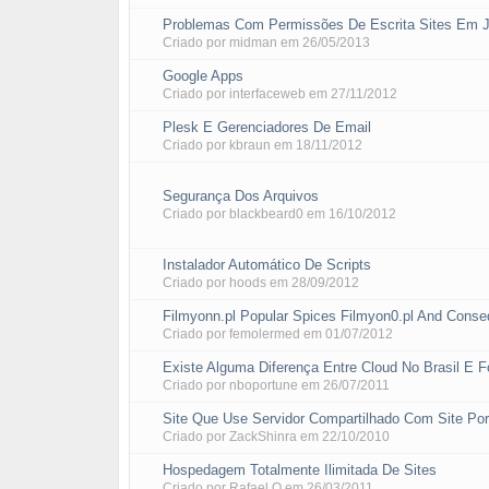
Problemas Com Permissões De Escrita Sites Em 
Criado por
midman
em
26/05/2013
Google Apps
Criado por
interfaceweb
em
27/11/2012
Plesk E Gerenciadores De Email
Criado por
kbraun
em
18/11/2012
Segurança Dos Arquivos
Criado por
blackbeard0
em
16/10/2012
Instalador Automático De Scripts
Criado por
hoods
em
28/09/2012
Filmyonn.pl Popular Spices Filmyon0.pl And Conse
Criado por femolermed em
01/07/2012
Existe Alguma Diferença Entre Cloud No Brasil E F
Criado por
nboportune
em
26/07/2011
Site Que Use Servidor Compartilhado Com Site Por
Criado por
ZackShinra
em
22/10/2010
Hospedagem Totalmente Ilimitada De Sites
Criado por
Rafael O
em
26/03/2011