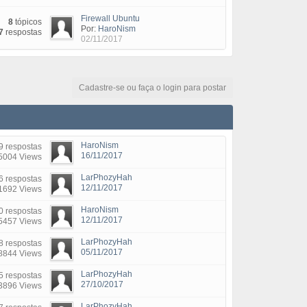
Firewall Ubuntu
8
tópicos
Por:
HaroNism
7
respostas
02/11/2017
Cadastre-se ou faça o login para postar
HaroNism
9 respostas
16/11/2017
5004 Views
LarPhozyHah
6 respostas
12/11/2017
1692 Views
HaroNism
0 respostas
12/11/2017
5457 Views
LarPhozyHah
8 respostas
05/11/2017
8844 Views
LarPhozyHah
5 respostas
27/10/2017
3896 Views
LarPhozyHah