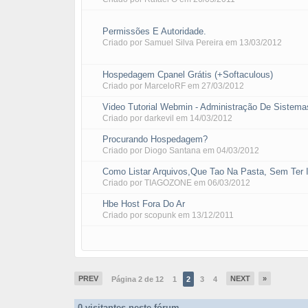
Permissões E Autoridade.
Criado por
Samuel Silva Pereira
em
13/03/2012
Hospedagem Cpanel Grátis (+Softaculous)
Criado por
MarceloRF
em
27/03/2012
Video Tutorial Webmin - Administração De Sistema
Criado por
darkevil
em
14/03/2012
Procurando Hospedagem?
Criado por
Diogo Santana
em
04/03/2012
Como Listar Arquivos,Que Tao Na Pasta, Sem Ter I
Criado por
TIAGOZONE
em
06/03/2012
Hbe Host Fora Do Ar
Criado por
scopunk
em
13/12/2011
PREV
NEXT
»
Página 2 de 12
1
2
3
4
0 visitantes neste fórum