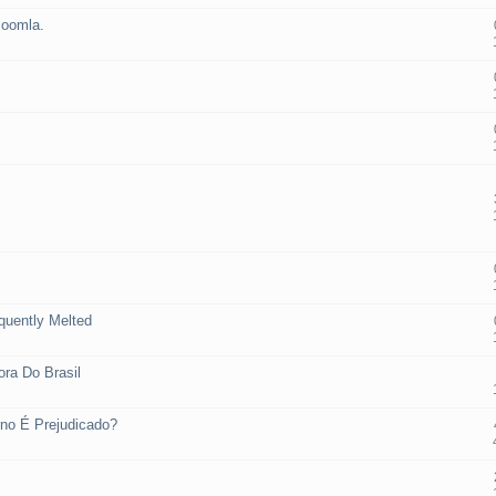
Joomla.
quently Melted
ora Do Brasil
no É Prejudicado?