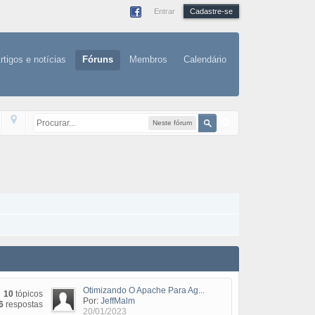
Entrar
Cadastre-se
rtigos e notícias
Fóruns
Membros
Calendário
Neste fórum
Otimizando O Apache Para Ag...
10
tópicos
Por:
JeffMalm
6
respostas
20/01/2023