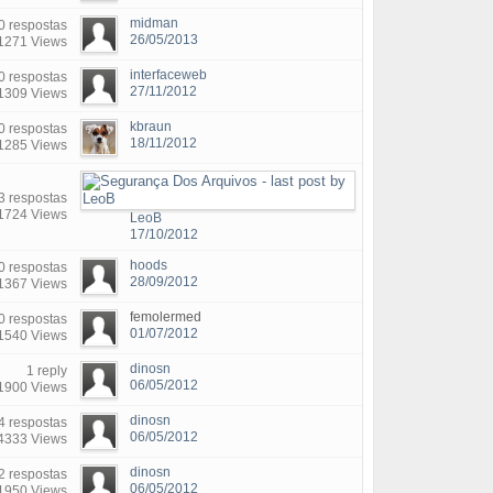
midman
0 respostas
26/05/2013
1271 Views
interfaceweb
0 respostas
27/11/2012
1309 Views
kbraun
0 respostas
18/11/2012
1285 Views
3 respostas
1724 Views
LeoB
17/10/2012
hoods
0 respostas
28/09/2012
1367 Views
femolermed
0 respostas
01/07/2012
1540 Views
dinosn
1 reply
06/05/2012
1900 Views
dinosn
4 respostas
06/05/2012
4333 Views
dinosn
2 respostas
06/05/2012
1950 Views