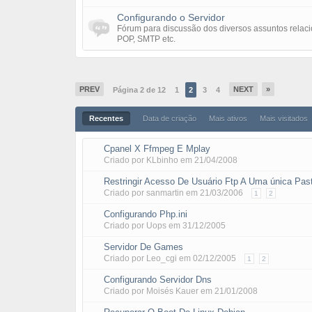
Configurando o Servidor
Fórum para discussão dos diversos assuntos relaci
POP, SMTP etc.
PREV
NEXT
»
Página 2 de 12
1
2
3
4
Recentes
Data de criação
Mais ativos
Mais visitados
Cpanel X Ffmpeg E Mplay
Criado por
KLbinho
em
21/04/2008
Restringir Acesso De Usuário Ftp A Uma única Pas
Criado por
sanmartin
em
21/03/2006
1
2
Configurando Php.ini
Criado por
Uops
em
31/12/2005
Servidor De Games
Criado por
Leo_cgi
em
02/12/2005
1
2
Configurando Servidor Dns
Criado por
Moisés Kauer
em
21/01/2008