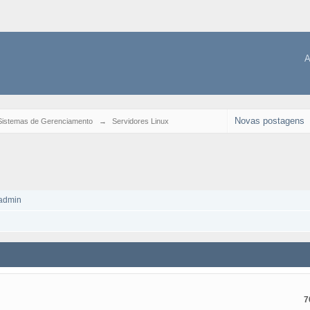
A
Novas postagens
Sistemas de Gerenciamento
→
Servidores Linux
admin
7