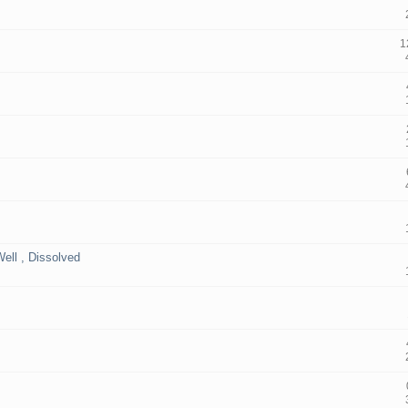
1
ell , Dissolved