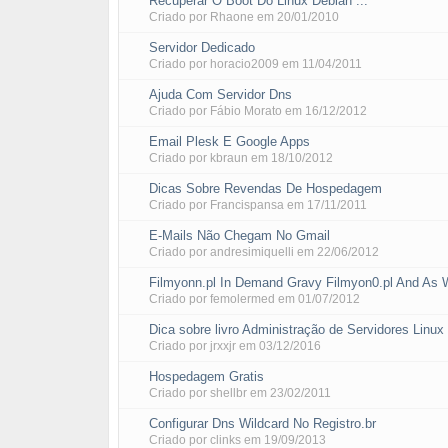
Recuperar O Boot Do Linux Debian ...
Criado por
Rhaone
em
20/01/2010
Servidor Dedicado
Criado por
horacio2009
em
11/04/2011
Ajuda Com Servidor Dns
Criado por
Fábio Morato
em
16/12/2012
Email Plesk E Google Apps
Criado por
kbraun
em
18/10/2012
Dicas Sobre Revendas De Hospedagem
Criado por
Francispansa
em
17/11/2011
E-Mails Não Chegam No Gmail
Criado por
andresimiquelli
em
22/06/2012
Filmyonn.pl In Demand Gravy Filmyon0.pl And As W
Criado por femolermed em
01/07/2012
Dica sobre livro Administração de Servidores Linux
Criado por
jrxxjr
em
03/12/2016
Hospedagem Gratis
Criado por
shellbr
em
23/02/2011
Configurar Dns Wildcard No Registro.br
Criado por
clinks
em
19/09/2013