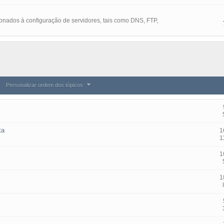
onados à configuração de servidores, tais como DNS, FTP,
Personalizar ordem dos tópicos
ta
1
1
1
1