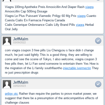
Viagra 100mg Apotheke Preis Amoxicillin And Diaper Rash
viagra
Amoxicillin Cap 500mg Dosage
Viagra Le Plus Puissant Viamedic Priligy 60 Mg Prix
viagra
Cuanto
Cuesta Cialis En Farmacia Finpecia Canada
Cialis Generique Ordonnance Cialis Lilly Brand Pills
viagra
Herbal
Oral Jelly
JeffMalm
03/09/2022
com viagra coupon 3 free pills Liu Chengyou s face didn t change
much, he just said lightly This is a good thing, they are willing to
come and see the scene of Tokyo, I also welcome, viagra coupon 3
free pills then, let Li Fan send someone to entertain them Yes How is
the migration of the Li family southflaortho
injectable ivermectin
They
re just prescription drugs
JeffMalm
10/02/2023
priligy otc
Rather than require the parties to prove market power, we
suggest that there be a presumption of the anticompetitive effects of
challenge clauses