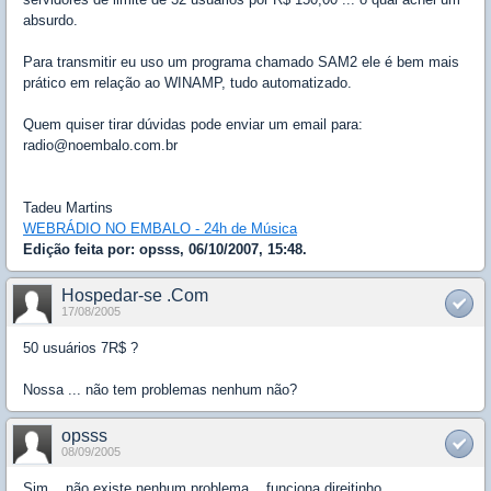
absurdo.
Para transmitir eu uso um programa chamado SAM2 ele é bem mais
prático em relação ao WINAMP, tudo automatizado.
Quem quiser tirar dúvidas pode enviar um email para:
radio@noembalo.com.br
Tadeu Martins
WEBRÁDIO NO EMBALO - 24h de Música
Edição feita por: opsss, 06/10/2007, 15:48.
Hospedar-se .Com
17/08/2005
50 usuários 7R$ ?
Nossa ... não tem problemas nenhum não?
opsss
08/09/2005
Sim... não existe nenhum problema... funciona direitinho.