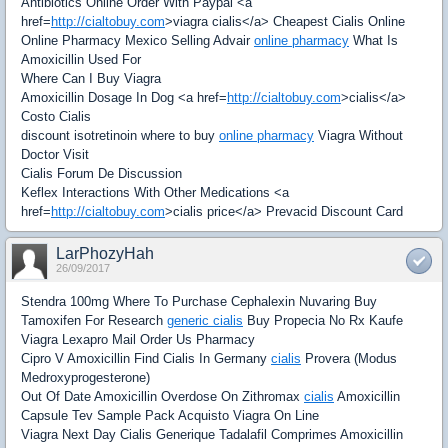
Antibiotics Online Order With Paypal <a
href=
http://cialtobuy.com
>viagra cialis</a> Cheapest Cialis Online
Online Pharmacy Mexico Selling Advair
online pharmacy
What Is
Amoxicillin Used For
Where Can I Buy Viagra
Amoxicillin Dosage In Dog <a href=
http://cialtobuy.com
>cialis</a>
Costo Cialis
discount isotretinoin where to buy
online pharmacy
Viagra Without
Doctor Visit
Cialis Forum De Discussion
Keflex Interactions With Other Medications <a
href=
http://cialtobuy.com
>cialis price</a> Prevacid Discount Card
LarPhozyHah
26/09/2017
Stendra 100mg Where To Purchase Cephalexin Nuvaring Buy
Tamoxifen For Research
generic cialis
Buy Propecia No Rx Kaufe
Viagra Lexapro Mail Order Us Pharmacy
Cipro V Amoxicillin Find Cialis In Germany
cialis
Provera (Modus
Medroxyprogesterone)
Out Of Date Amoxicillin Overdose On Zithromax
cialis
Amoxicillin
Capsule Tev Sample Pack Acquisto Viagra On Line
Viagra Next Day Cialis Generique Tadalafil Comprimes Amoxicillin