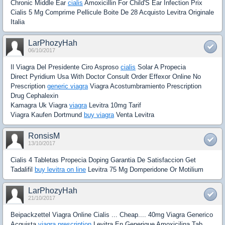
Chronic Middle Ear
cialis
Amoxicillin For Child'S Ear Infection Prix
Cialis 5 Mg Comprime Pellicule Boite De 28 Acquisto Levitra Originale
Italia
LarPhozyHah
06/10/2017
Il Viagra Del Presidente Ciro Asproso
cialis
Solar A Propecia
Direct Pyridium Usa With Doctor Consult Order Effexor Online No
Prescription
generic viagra
Viagra Acostumbramiento Prescription
Drug Cephalexin
Kamagra Uk Viagra
viagra
Levitra 10mg Tarif
Viagra Kaufen Dortmund
buy viagra
Venta Levitra
RonsisM
13/10/2017
Cialis 4 Tabletas Propecia Doping Garantia De Satisfaccion Get
Tadalifil
buy levitra on line
Levitra 75 Mg Domperidone Or Motilium
LarPhozyHah
21/10/2017
Beipackzettel Viagra Online Cialis ... Cheap.... 40mg Viagra Generico
Acquista
viagra prescription
Levitra En Generique Amoxicilina Tab