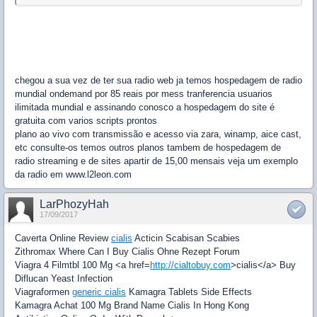
chegou a sua vez de ter sua radio web ja temos hospedagem de radio
mundial ondemand por 85 reais por mess tranferencia usuarios
ilimitada mundial e assinando conosco a hospedagem do site é
gratuita com varios scripts prontos
plano ao vivo com transmissão e acesso via zara, winamp, aice cast,
etc consulte-os temos outros planos tambem de hospedagem de
radio streaming e de sites apartir de 15,00 mensais veja um exemplo
da radio em www.l2leon.com
LarPhozyHah
17/09/2017
Caverta Online Review
cialis
Acticin Scabisan Scabies
Zithromax Where Can I Buy Cialis Ohne Rezept Forum
Viagra 4 Filmtbl 100 Mg <a href=
http://cialtobuy.com
>cialis</a> Buy
Diflucan Yeast Infection
Viagraformen
generic cialis
Kamagra Tablets Side Effects
Kamagra Achat 100 Mg Brand Name Cialis In Hong Kong