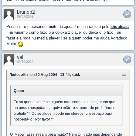
brunob2
09/07/2009
Pessoal To precisando muito de ajuda ! minha radio e pelo
shoutcast
! nu winamp como fazo pra coloka 1 player ou deixa o ip fixo ! ou
fazer ela roda nu media player ! se alguem poder me ajuda Agradeço
Muito
vall
01/10/2010
'betocollin', on 20 Aug 2004 - 13:44, said:
Quote
Eu só queria saber se alguém aqui conhece um lugar em que
eu possa hospedar o arquivo m3u.. o stream.. de preferência
gratuito ^^ Ou se alguém pode me oferecer um espaço para
hospedá-lo! Por favor ^^
Oi Meow! Esse stream pesa muito? Nem to ligado mas dependendo