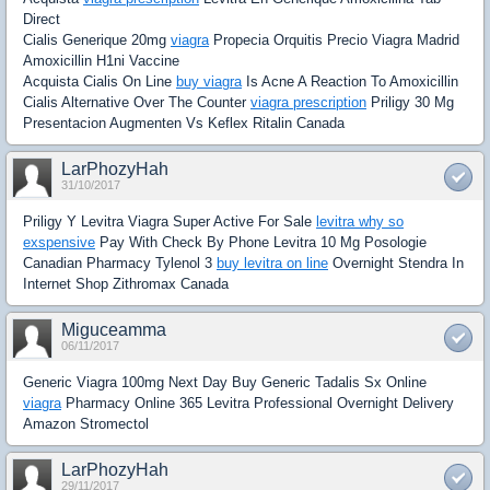
Direct
Cialis Generique 20mg
viagra
Propecia Orquitis Precio Viagra Madrid
Amoxicillin H1ni Vaccine
Acquista Cialis On Line
buy viagra
Is Acne A Reaction To Amoxicillin
Cialis Alternative Over The Counter
viagra prescription
Priligy 30 Mg
Presentacion Augmenten Vs Keflex Ritalin Canada
LarPhozyHah
31/10/2017
Priligy Y Levitra Viagra Super Active For Sale
levitra why so
exspensive
Pay With Check By Phone Levitra 10 Mg Posologie
Canadian Pharmacy Tylenol 3
buy levitra on line
Overnight Stendra In
Internet Shop Zithromax Canada
Miguceamma
06/11/2017
Generic Viagra 100mg Next Day Buy Generic Tadalis Sx Online
viagra
Pharmacy Online 365 Levitra Professional Overnight Delivery
Amazon Stromectol
LarPhozyHah
29/11/2017