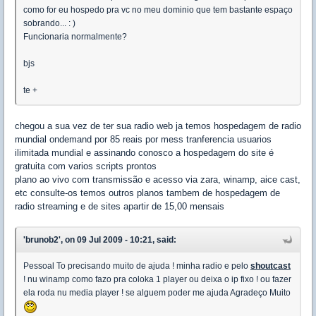
como for eu hospedo pra vc no meu dominio que tem bastante espaço
sobrando... : )
Funcionaria normalmente?
bjs
te +
chegou a sua vez de ter sua radio web ja temos hospedagem de radio
mundial ondemand por 85 reais por mess tranferencia usuarios
ilimitada mundial e assinando conosco a hospedagem do site é
gratuita com varios scripts prontos
plano ao vivo com transmissão e acesso via zara, winamp, aice cast,
etc consulte-os temos outros planos tambem de hospedagem de
radio streaming e de sites apartir de 15,00 mensais
'brunob2', on 09 Jul 2009 - 10:21, said:
Pessoal To precisando muito de ajuda ! minha radio e pelo
shoutcast
! nu winamp como fazo pra coloka 1 player ou deixa o ip fixo ! ou fazer
ela roda nu media player ! se alguem poder me ajuda Agradeço Muito