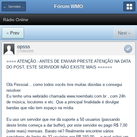
Fórum WMO
← Servidores Linux
Rádio Online
« Prev
Next »
opsss
17/08/2005
==== ATENÇÃO - ANTES DE ENVIAR PRESTE ATENÇÃO NA DATA
DO POST, ESTE SERVIDOR NÃO EXISTE MAIS ======
Olá Pessoal... como todos vocês tive muitas dúvidas e consegui
resolver.
Eu tenho uma webrádio chamada www.noembalo.com.br , com 24h
de música, locutores e etc. Que a principal finalidade é divulgar
bandas que não tem espaço na mídia.
Eu uso um servidor que me dá suporte a 50 usuarios (passando
deste limite começa a dar buffer), por este servidor eu pago R$ 7,00
(sete reais) mensais. Barato né? Realmente encontrei vários
servidores de limite de 32 usuários por R$ 150,00 ... o qual achei um