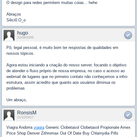
O design para redes permitem muitas coias... hehe
Abraços
Silici0.O_o
hugo
22/08/2006
Pô, legal pessoal, é muito bom ter respostas de qualidades em
nossos tópicos.
Agora estou iniciando a criação do nosso server, focando o objetivo
de atender o fluxo próprio de nossa empresa, no caso o acesso ao
webmail de lugares que no primeiro contato não conheçemos a infro-
estrutura, assim acredito que quanto aos usuários diminua os
problemas
Um abraço,
RonsisM
21/10/2017
Viagra Andorra
viagra
Generic Clobetasol Clobetasol Propionate Amex
Price Shop Denver Zithromax Out Of Date Buy Chlamydia Pills