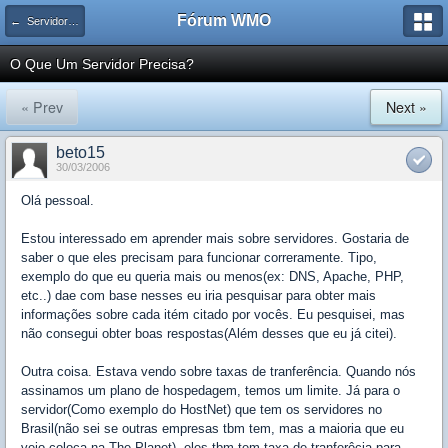
Fórum WMO
← Servidores Linux
O Que Um Servidor Precisa?
« Prev
Next »
beto15
30/03/2006
Olá pessoal.
Estou interessado em aprender mais sobre servidores. Gostaria de
saber o que eles precisam para funcionar correramente. Tipo,
exemplo do que eu queria mais ou menos(ex: DNS, Apache, PHP,
etc..) dae com base nesses eu iria pesquisar para obter mais
informações sobre cada itém citado por vocês. Eu pesquisei, mas
não consegui obter boas respostas(Além desses que eu já citei).
Outra coisa. Estava vendo sobre taxas de tranferência. Quando nós
assinamos um plano de hospedagem, temos um limite. Já para o
servidor(Como exemplo do HostNet) que tem os servidores no
Brasil(não sei se outras empresas tbm tem, mas a maioria que eu
vejo coloca na The Planet), eles tbm tem taxa de tranferêcia para