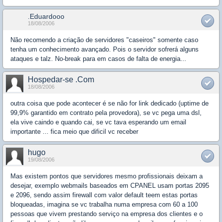
.Eduardooo
18/08/2006
Não recomendo a criação de servidores "caseiros" somente caso
tenha um conhecimento avançado. Pois o servidor sofrerá alguns
ataques e talz. No-break para em casos de falta de energia...
Hospedar-se .Com
18/08/2006
outra coisa que pode acontecer é se não for link dedicado (uptime de
99,9% garantido em contrato pela provedora), se vc pega uma dsl,
ela vive caindo e quando cai, se vc tava esperando um email
importante ... fica meio que dificil vc receber
hugo
19/08/2006
Mas existem pontos que servidores mesmo profissionais deixam a
desejar, exemplo webmails baseados em CPANEL usam portas 2095
e 2096, sendo assim firewall com valor default teem estas portas
bloqueadas, imagina se vc trabalha numa empresa com 60 a 100
pessoas que vivem prestando serviço na empresa dos clientes e o