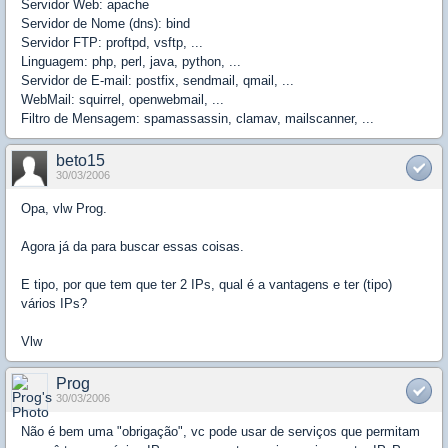
Servidor Web: apache
Servidor de Nome (dns): bind
Servidor FTP: proftpd, vsftp, ...
Linguagem: php, perl, java, python, ...
Servidor de E-mail: postfix, sendmail, qmail, ...
WebMail: squirrel, openwebmail, ...
Filtro de Mensagem: spamassassin, clamav, mailscanner, ...
beto15
30/03/2006
Opa, vlw Prog.
Agora já da para buscar essas coisas.
E tipo, por que tem que ter 2 IPs, qual é a vantagens e ter (tipo)
vários IPs?
Vlw
Prog
30/03/2006
Não é bem uma "obrigação", vc pode usar de serviços que permitam