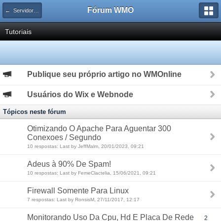
Fórum WMO
← Servidores Linux
Tutoriais
Publique seu próprio artigo no WMOnline
Usuários do Wix e Webnode
Tópicos neste fórum
Otimizando O Apache Para Aguentar 300
Conexoes / Segundo
10 respostas: Last by JeffMalm, 20/01/2023, 09:21
Adeus à 90% De Spam!
10 respostas: Last by FemeClactelia, 15/06/2021, 09:21
Firewall Somente Para Linux
7 respostas: Last by RonsisM, 27/11/2017, 12:17
Monitorando Uso Da Cpu, Hd E Placa De Rede
2