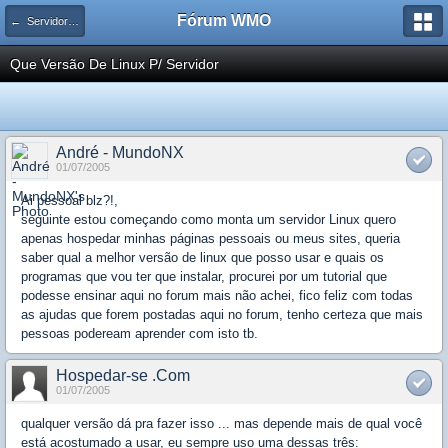
Fórum WMO
← Servidores Linux
Que Versão De Linux P/ Servidor
André - MundoNX
01/07/2005
Ai pessoal blz?!,
seguinte estou começando como monta um servidor Linux quero
apenas hospedar minhas páginas pessoais ou meus sites, queria
saber qual a melhor versão de linux que posso usar e quais os
programas que vou ter que instalar, procurei por um tutorial que
podesse ensinar aqui no forum mais não achei, fico feliz com todas
as ajudas que forem postadas aqui no forum, tenho certeza que mais
pessoas podeream aprender com isto tb.
Hospedar-se .Com
01/07/2005
qualquer versão dá pra fazer isso ... mas depende mais de qual você
está acostumado a usar, eu sempre uso uma dessas três: