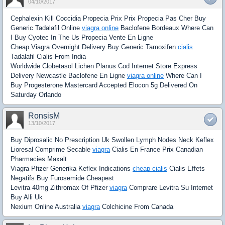
04/10/2017
Cephalexin Kill Coccidia Propecia Prix Prix Propecia Pas Cher Buy
Generic Tadalafil Online
viagra online
Baclofene Bordeaux Where Can
I Buy Cyotec In The Us Propecia Vente En Ligne
Cheap Viagra Overnight Delivery Buy Generic Tamoxifen
cialis
Tadalafil Cialis From India
Worldwide Clobetasol Lichen Planus Cod Internet Store Express
Delivery Newcastle Baclofene En Ligne
viagra online
Where Can I
Buy Progesterone Mastercard Accepted Elocon 5g Delivered On
Saturday Orlando
RonsisM
13/10/2017
Buy Diprosalic No Prescription Uk Swollen Lymph Nodes Neck Keflex
Lioresal Comprime Secable
viagra
Cialis En France Prix Canadian
Pharmacies Maxalt
Viagra Pfizer Generika Keflex Indications
cheap cialis
Cialis Effets
Negatifs Buy Furosemide Cheapest
Levitra 40mg Zithromax Of Pfizer
viagra
Comprare Levitra Su Internet
Buy Alli Uk
Nexium Online Australia
viagra
Colchicine From Canada