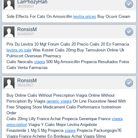
LarPhozyHah
28/10/2017
Side Effects For Cats On Amoxicillin
levitra prices
Buy Ocuvir Cream
RonsisM
31/10/2017
Prix Du Levitra 10 Mgf Forum Cialis 20 Precio Cialis 20 En Farmacia
levitra on sale
Was Kostet Cialis 20mg Buy Tamsulosin Online Uk
Pulmicort Overseas Pharmacy
Cialis Neocalis
viagra
500 Mg Amoxicillin Propecia Resultados Fotos
Cialis Venta Farmacias
RonsisM
18/11/2017
Buy Online Cialis Without Prescription Viagra Online Without
Persciption By Viagra
generic viagra
On Line Fluoxetine Need With
Free Shipping Store Medicament Cialis Performance Isotretinoin
Order
Cialis 20mg Lilly France Achat Propecia Generique France
viagra
prescription
Viagra Y Cialis Mejor Levitra Angebote
Finasteride 1 Mg 5 Mg Propecia
viagra
Propecia Packungsgro?E
Viagra France Acheter En Bordeaux Achat Viagra 50mg