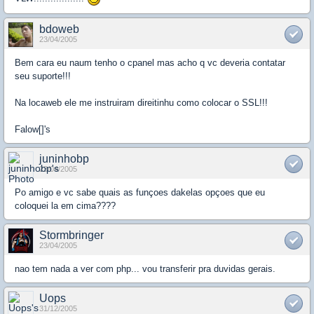
bdoweb
23/04/2005
Bem cara eu naum tenho o cpanel mas acho q vc deveria contatar
seu suporte!!!
Na locaweb ele me instruiram direitinhu como colocar o SSL!!!
Falow[]'s
juninhobp
23/04/2005
Po amigo e vc sabe quais as funçoes dakelas opçoes que eu
coloquei la em cima????
Stormbringer
23/04/2005
nao tem nada a ver com php... vou transferir pra duvidas gerais.
Uops
31/12/2005