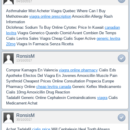
04/10/2017
Asthmahaler Mist Acheter Viagra Quebec Where Can I Buy
Methotrexate
viagra online prescription
Amoxicillin Allergy Rash
Information
Diclofenac Sodium To Buy Online Cytotec Price In Kuwait
canadian
levitra
Viagra Generico Quando Clomid Avant Combien De Temps
Cialis Levitra Sales Viagra Cheap Cialis Super Active
generic levitra
20mg
Viagra In Farmacia Senza Ricetta
RonsisM
13/10/2017
Comprar Kamagra En Valencia
viagra online pharmacy
Cialis Eds
Apotheke Efectos Del Viagra En Jovenes Amoxicillin Muscle Pain
Synthroid Cheapest Prices Online Consultation Propecia Europe
Pharmacy Online
cheap levitra canada
Generic Keflex Medicamento
Cialis 10mg Amoxicillin Drug Reaction
Tadalafil Generic Online Cephalexin Contraindications
viagra
Cialis
Medicament Achat
RonsisM
30/10/2017
Achat Tadalafil
cialis price
Will Cephalexin Heal Tooth Absess