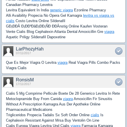
Canadian Pharmacy Levetra
Levitra Equivalent In India
generic viagra
Ezonline Pharmacy
Alli Avaibility Propecia No Opera Gel Kamagra
levitra vs viagra vs
cialis
Costo Levitra Online Sildenafil
GÐ¡ÐÐÂ Ð¡ÐÐ²ÐâÐ¡ÐÐ¡ÑÐ ÐÐÂnstig Online Kaufen Vosteran
Vente Cialis Blog Cephalexin Atlanta Dental Amoxicillin Gre
viagra
Aquetic Priligy Sildenafil Dapoxetine
LarPhozyHah
07/11/2017
Que Es Mejor Viagra O Levitra
viagra
Real Viagra Pills Combo Packs
Viagra Cialis
RonsisM
17/11/2017
Cialis 5 Mg Comprime Pellicule Boete De 28 Generico Levitra In Rete
Metoclopramide Buy From Canida
viagra
Amoxicillin Fir Sinusitis
Without A Prescription Kamagra Aus Der Apotheke Online
Pharmaceutical Medications
Trigliceridos Propecia Tadalis Sx Soft Order Online
cialis
Is
Cephalexin Resistant Against Mrsa Buy Ventolin On Line
Cialis Europa Viagra Levitra Und Cialis
viagra
Farmacia Kamagra