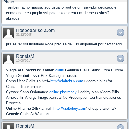
Também acho massa, sou usuario root de um servidor dedicado e
como crio meu propio ssl para colocar em um de meus sites?
abraços.
Hospedar-se .Com
31/12/2005
pra se ter ssl instalado você precisa de 1 ip disponível por certificado
RonsisM
18/09/2017
Viagra Auf Rechnung Kaufen
cialis
Genuine Cialis Brand From Europe
Viagra Gratuit Essai Prix Kamagra Turquie
Como Usar Cialis <a href=
http://cialtobuy.com
>viagra cialis</a>
Cialis E Transaminasi
Cytotec Sans Ordonance
online pharmacy
Healthy Man Viagra Pills
Amoxicillin Allergy Image Xenical No Prescription Contraindicaciones
Propecia
Online Pharma 24h <a href=
http://cialtobuy.com
>cheap cialis</a>
Generic Cialis At Walmart
RonsisM