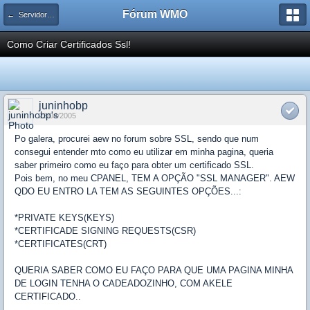
Fórum WMO
← Servidores Linux
Como Criar Certificados Ssl!
juninhobp
23/04/2005
Po galera, procurei aew no forum sobre SSL, sendo que num
consegui entender mto como eu utilizar em minha pagina, queria
saber primeiro como eu faço para obter um certificado SSL.
Pois bem, no meu CPANEL, TEM A OPÇÃO "SSL MANAGER". AEW
QDO EU ENTRO LA TEM AS SEGUINTES OPÇÕES...:
*PRIVATE KEYS(KEYS)
*CERTIFICADE SIGNING REQUESTS(CSR)
*CERTIFICATES(CRT)
QUERIA SABER COMO EU FAÇO PARA QUE UMA PAGINA MINHA
DE LOGIN TENHA O CADEADOZINHO, COM AKELE
CERTIFICADO..