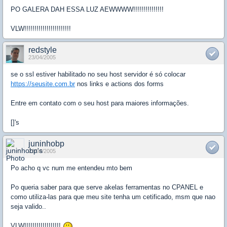
PO GALERA DAH ESSA LUZ AEWWWW!!!!!!!!!!!!!!!
VLW!!!!!!!!!!!!!!!!!!!!!!!
redstyle
23/04/2005
se o ssl estiver habilitado no seu host servidor é só colocar
https://seusite.com.br
nos links e actions dos forms
Entre em contato com o seu host para maiores informações.
[]'s
juninhobp
23/04/2005
Po acho q vc num me entendeu mto bem
Po queria saber para que serve akelas ferramentas no CPANEL e
como utiliza-las para que meu site tenha um cetificado, msm que nao
seja valido..
VLW!!!!!!!!!!!!!!!!!!