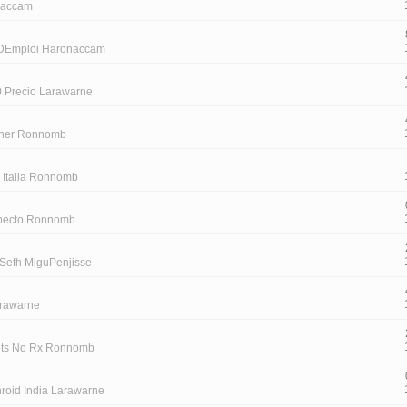
naccam
 DEmploi Haronaccam
0 Precio Larawarne
Cher Ronnomb
n Italia Ronnomb
specto Ronnomb
Sefh MiguPenjisse
arawarne
ets No Rx Ronnomb
roid India Larawarne