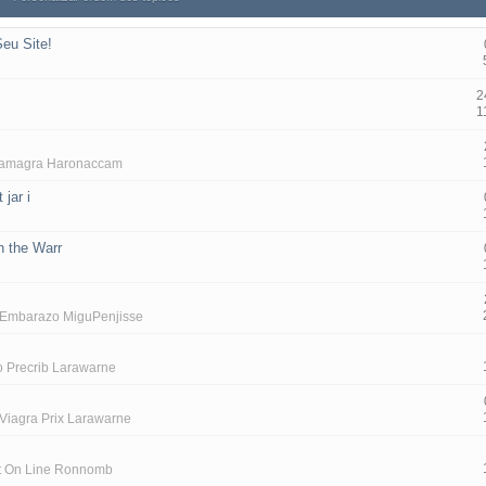
eu Site!
2
1
amagra Haronaccam
 jar i
n the Warr
 Embarazo MiguPenjisse
o Precrib Larawarne
Viagra Prix Larawarne
t On Line Ronnomb