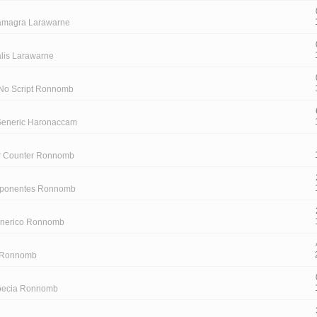
Kamagra Larawarne
lis Larawarne
No Script Ronnomb
Generic Haronaccam
r Counter Ronnomb
mponentes Ronnomb
enerico Ronnomb
 Ronnomb
opecia Ronnomb