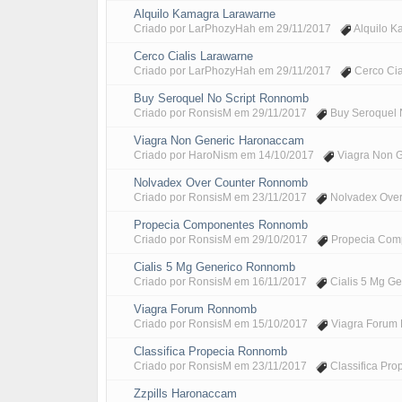
Alquilo Kamagra Larawarne
Criado por
LarPhozyHah
em
29/11/2017
Alquilo 
Cerco Cialis Larawarne
Criado por
LarPhozyHah
em
29/11/2017
Cerco Cia
Buy Seroquel No Script Ronnomb
Criado por
RonsisM
em
29/11/2017
Buy Seroquel 
Viagra Non Generic Haronaccam
Criado por
HaroNism
em
14/10/2017
Viagra Non 
Nolvadex Over Counter Ronnomb
Criado por
RonsisM
em
23/11/2017
Nolvadex Ove
Propecia Componentes Ronnomb
Criado por
RonsisM
em
29/10/2017
Propecia Co
Cialis 5 Mg Generico Ronnomb
Criado por
RonsisM
em
16/11/2017
Cialis 5 Mg G
Viagra Forum Ronnomb
Criado por
RonsisM
em
15/10/2017
Viagra Forum
Classifica Propecia Ronnomb
Criado por
RonsisM
em
23/11/2017
Classifica Pr
Zzpills Haronaccam