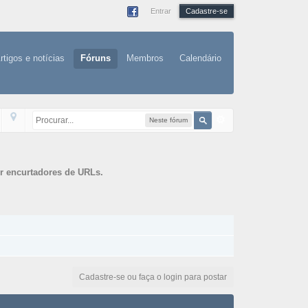
Entrar
Cadastre-se
rtigos e notícias
Fóruns
Membros
Calendário
Neste fórum
or encurtadores de URLs.
Cadastre-se ou faça o login para postar