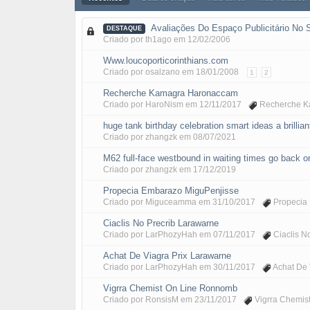
Avaliações Do Espaço Publicitário No S
DESTAQUE
Criado por
th1ago
em
12/02/2006
Www.loucoporticorinthians.com
Criado por
osalzano
em
18/01/2008
1
2
Recherche Kamagra Haronaccam
Criado por
HaroNism
em
12/11/2017
Recherche K
huge tank birthday celebration smart ideas a brilliant
Criado por
zhangzk
em
08/07/2021
M62 full-face westbound in waiting times go back o
Criado por
zhangzk
em
17/12/2019
Propecia Embarazo MiguPenjisse
Criado por
Miguceamma
em
31/10/2017
Propecia
Ciaclis No Precrib Larawarne
Criado por
LarPhozyHah
em
07/11/2017
Ciaclis N
Achat De Viagra Prix Larawarne
Criado por
LarPhozyHah
em
30/11/2017
Achat De 
Vigrra Chemist On Line Ronnomb
Criado por
RonsisM
em
23/11/2017
Vigrra Chemis