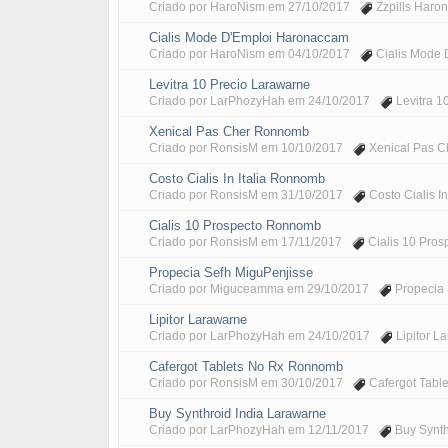
Criado por
HaroNism
em
27/10/2017
Zzpills Haro
Cialis Mode D'Emploi Haronaccam
Criado por
HaroNism
em
04/10/2017
Cialis Mode
Levitra 10 Precio Larawarne
Criado por
LarPhozyHah
em
24/10/2017
Levitra 1
Xenical Pas Cher Ronnomb
Criado por
RonsisM
em
10/10/2017
Xenical Pas 
Costo Cialis In Italia Ronnomb
Criado por
RonsisM
em
31/10/2017
Costo Cialis I
Cialis 10 Prospecto Ronnomb
Criado por
RonsisM
em
17/11/2017
Cialis 10 Pro
Propecia Sefh MiguPenjisse
Criado por
Miguceamma
em
29/10/2017
Propecia 
Lipitor Larawarne
Criado por
LarPhozyHah
em
24/10/2017
Lipitor L
Cafergot Tablets No Rx Ronnomb
Criado por
RonsisM
em
30/10/2017
Cafergot Tabl
Buy Synthroid India Larawarne
Criado por
LarPhozyHah
em
12/11/2017
Buy Synth