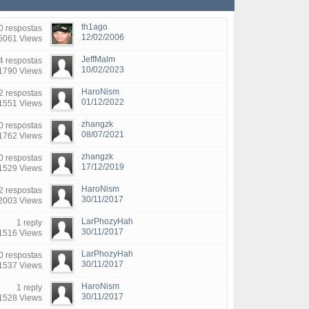
th1ago
0 respostas
12/02/2006
5061 Views
JeffMalm
4 respostas
10/02/2023
1790 Views
HaroNism
2 respostas
01/12/2022
1551 Views
zhangzk
0 respostas
08/07/2021
1762 Views
zhangzk
0 respostas
17/12/2019
1529 Views
HaroNism
2 respostas
30/11/2017
2003 Views
LarPhozyHah
1 reply
30/11/2017
1516 Views
LarPhozyHah
0 respostas
30/11/2017
1537 Views
HaroNism
1 reply
30/11/2017
1528 Views