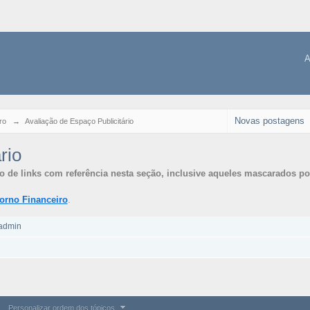
A
Novas postagens
ro
→
Avaliação de Espaço Publicitário
rio
 de links com referência nesta seção, inclusive aqueles mascarados p
orno Financeiro
.
admin
Personalizar ordem dos tópicos