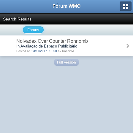
Fórum WMO
Search Results
Fóruns
Nolvadex Over Counter Ronnomb
In Avaliação de Espaço Publicitário
Posted on
23/11/2017, 18:00
by RonsisM
Full Version