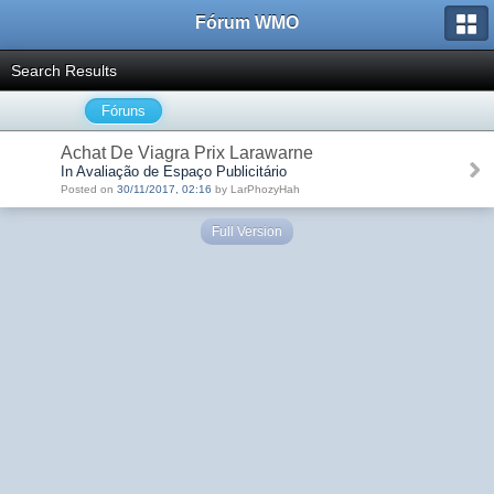
Fórum WMO
Search Results
Fóruns
Achat De Viagra Prix Larawarne
In Avaliação de Espaço Publicitário
Posted on
30/11/2017, 02:16
by LarPhozyHah
Full Version