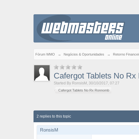
Fórum WMO
→
Negócios & Oportunidades
→
Retorno Financei
Cafergot Tablets No R
Started By
RonsisM
,
30/10/2017, 07:27
Cafergot Tablets No Rx Ronnomb
2 replies to this topic
RonsisM