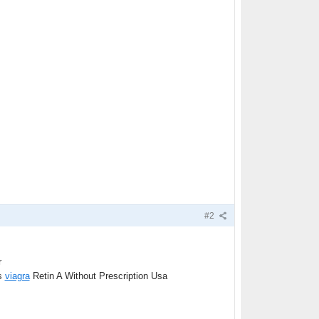
#2
r
us
viagra
Retin A Without Prescription Usa