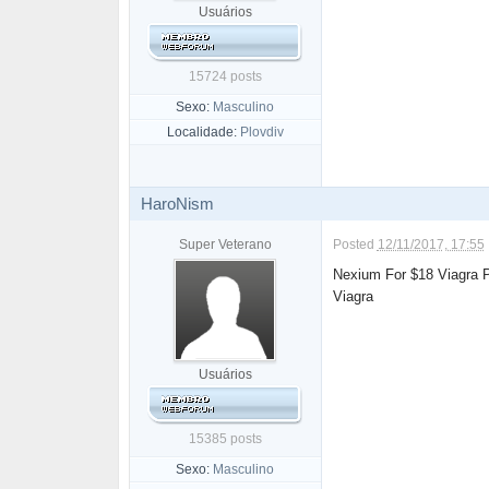
Usuários
15724 posts
Sexo:
Masculino
Localidade:
Plovdiv
HaroNism
Super Veterano
Posted
12/11/2017, 17:55
Nexium For $18 Viagra 
Viagra
Usuários
15385 posts
Sexo:
Masculino