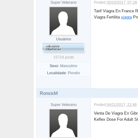
Super Veterano
Posted
30/10/2017, 07:28
Tarif Viagra En France 
Viagra Fertilita
viagra
Pro
Usuários
15724 posts
Sexo:
Masculino
Localidade:
Plovdiv
RonsisM
Super Veterano
Posted
04/11/2017, 22:48
Venta De Viagra En Gibr
Keflex Dose For Adult S