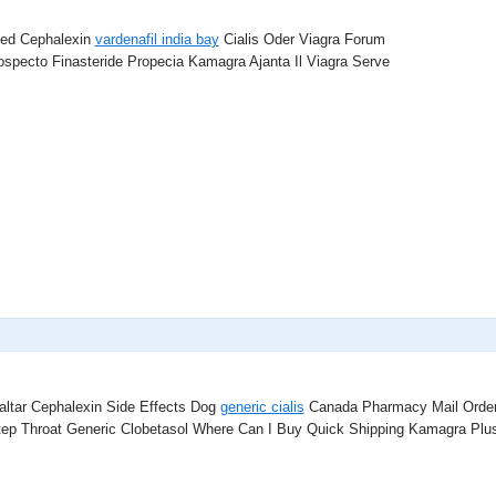
Red Cephalexin
vardenafil india bay
Cialis Oder Viagra Forum
specto Finasteride Propecia Kamagra Ajanta Il Viagra Serve
altar Cephalexin Side Effects Dog
generic cialis
Canada Pharmacy Mail Orde
tep Throat Generic Clobetasol Where Can I Buy Quick Shipping Kamagra Pl