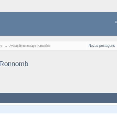
A
Novas postagens
ro
→
Avaliação de Espaço Publicitário
x Ronnomb