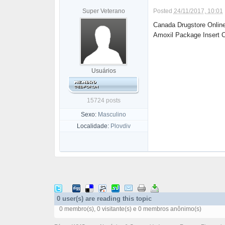
Super Veterano
Posted
24/11/2017, 10:01
Canada Drugstore Onlin
Amoxil Package Insert C
Usuários
15724 posts
Sexo:
Masculino
Localidade:
Plovdiv
0 user(s) are reading this topic
0 membro(s), 0 visitante(s) e 0 membros anônimo(s)