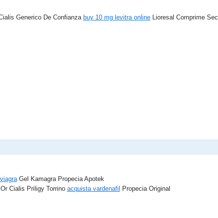
Cialis Generico De Confianza
buy 10 mg levitra online
Lioresal Comprime Sec
viagra
Gel Kamagra Propecia Apotek
r Cialis Priligy Torrino
acquista vardenafil
Propecia Original