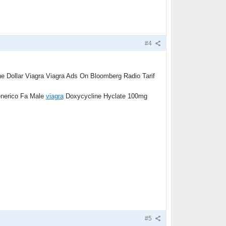
#4
 Dollar Viagra Viagra Ads On Bloomberg Radio Tarif
enerico Fa Male
viagra
Doxycycline Hyclate 100mg
#5