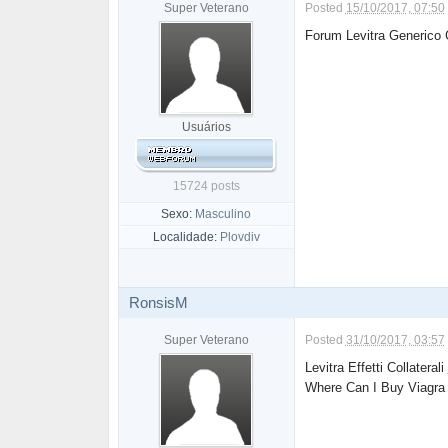
Super Veterano
Posted
15/10/2017, 07:50
Forum Levitra Generico 
Usuários
15724 posts
Sexo:
Masculino
Localidade:
Plovdiv
RonsisM
Super Veterano
Posted
31/10/2017, 03:57
Levitra Effetti Collaterali
Where Can I Buy Viagra O