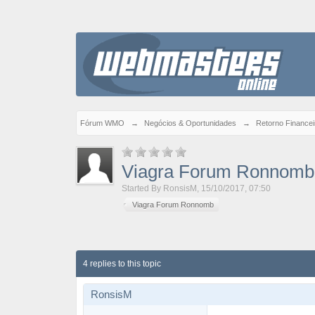
Fórum WMO
→
Negócios & Oportunidades
→
Retorno Financei
Viagra Forum Ronnomb
Started By
RonsisM
,
15/10/2017, 07:50
Viagra Forum Ronnomb
4 replies to this topic
RonsisM