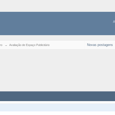
A
Novas postagens
ro
→
Avaliação de Espaço Publicitário