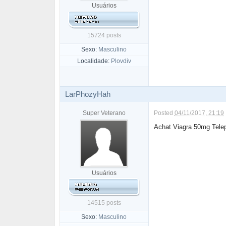
Usuários
15724 posts
Sexo:
Masculino
Localidade:
Plovdiv
LarPhozyHah
Super Veterano
Posted
04/11/2017, 21:19
Achat Viagra 50mg Tel
Usuários
14515 posts
Sexo:
Masculino