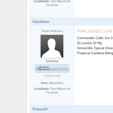
Localidade:
San Miguel de
Tucuman
HaroNism
Super Veterano
Posted
16/11/2017, 14:46
Commander Cialis Sur In
Du Levitra 10 Mg
Amoxicillin Typical Dos
Propecia Cartelera Allerg
Usuários
15385 posts
Sexo:
Masculino
Localidade:
San Miguel de
Tucuman
RonsisM