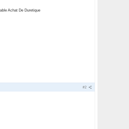
able Achat De Duretique
#2