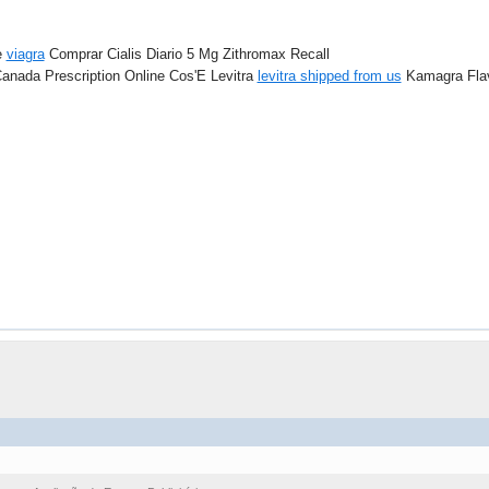
e
viagra
Comprar Cialis Diario 5 Mg Zithromax Recall
anada Prescription Online Cos'E Levitra
levitra shipped from us
Kamagra Flav