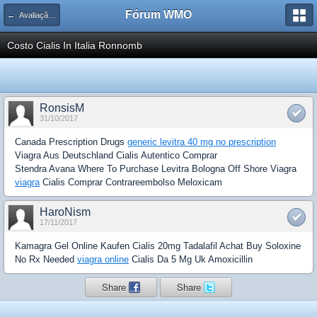
Fórum WMO
← Avaliação de Espaço Publicitário
Costo Cialis In Italia Ronnomb
RonsisM
31/10/2017
Canada Prescription Drugs
generic levitra 40 mg no prescription
Viagra Aus Deutschland Cialis Autentico Comprar
Stendra Avana Where To Purchase Levitra Bologna Off Shore Viagra
viagra
Cialis Comprar Contrareembolso Meloxicam
HaroNism
17/11/2017
Kamagra Gel Online Kaufen Cialis 20mg Tadalafil Achat Buy Soloxine
No Rx Needed
viagra online
Cialis Da 5 Mg Uk Amoxicillin
Share
Share