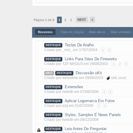
NEXT
»
Página 1 de 8
1
2
3
Recentes
Data de criação
Mais ativos
Mais visitados
Teclas De Atalho
DESTAQUE
Criado por
_mcl_
em
17/07/2004
1
2
Links Para Sites De Fireworks
DESTAQUE
Criado por
TZF-MAGUS
em
29/08/2003
1
2
3
Discussão uKit
UKIT
DESTAQUE
Criado por
wmonline
em
29/06/2015
ukit
,
ucoz
Extensões
DESTAQUE
Criado por
helioth
em
07/08/2008
1
2
Aplicar Logomarca Em Fotos
DESTAQUE
Criado por
jcrjj
em
01/07/2009
1
2
Styles, Samples E News Panels
DESTAQUE
Criado por
helioth
em
09/12/2008
Leia Antes De Perguntar
DESTAQUE