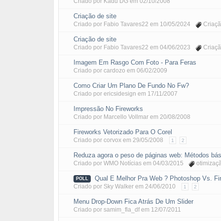
Criado por
Kadu DG
em
02/10/2008
Criação de site
Criado por
Fabio Tavares22
em
10/05/2024
Criaçã
Criação de site
Criado por
Fabio Tavares22
em
04/06/2023
Criaçã
Imagem Em Rasgo Com Foto - Para Feras
Criado por
cardozo
em
06/02/2009
Como Criar Um Plano De Fundo No Fw?
Criado por
ericsidesign
em
17/11/2007
Impressão No Fireworks
Criado por
Marcello Vollmar
em
20/08/2008
Fireworks Vetorizado Para O Corel
Criado por
corvox
em
29/05/2008
1
2
Reduza agora o peso de páginas web: Métodos bás
Criado por
WMO Notícias
em
04/03/2015
otimizaç
Qual E Melhor Pra Web ? Photoshop Vs. Fi
POLL
Criado por
Sky Walker
em
24/06/2010
1
2
Menu Drop-Down Fica Atrás De Um Slider
Criado por
samim_fla_df
em
12/07/2011