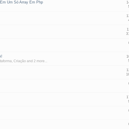
o Em Um Só Array Em Php
1
1
1
3
A!
1
taforma
,
Criação
and 2 more...
1
1
1