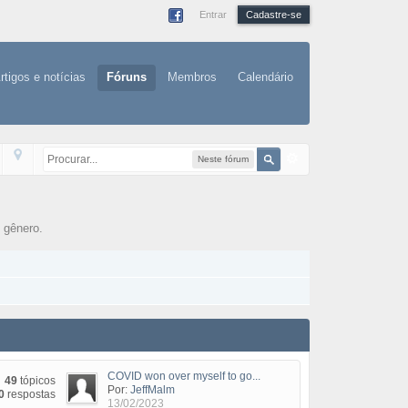
Entrar
Cadastre-se
rtigos e notícias
Fóruns
Membros
Calendário
Neste fórum
 gênero.
COVID won over myself to go...
49
tópicos
Por:
JeffMalm
0
respostas
13/02/2023