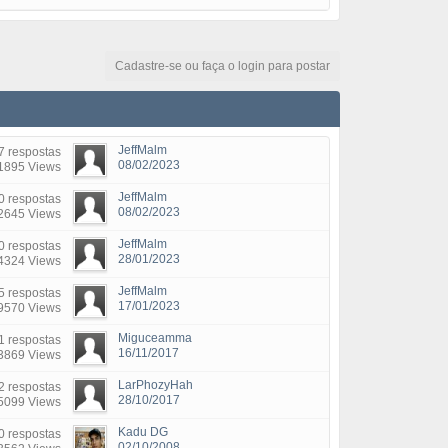
Cadastre-se ou faça o login para postar
JeffMalm
7 respostas
08/02/2023
1895 Views
JeffMalm
 respostas
08/02/2023
2645 Views
JeffMalm
0 respostas
28/01/2023
4324 Views
JeffMalm
5 respostas
17/01/2023
9570 Views
Miguceamma
1 respostas
16/11/2017
3869 Views
LarPhozyHah
2 respostas
28/10/2017
5099 Views
Kadu DG
0 respostas
02/10/2008