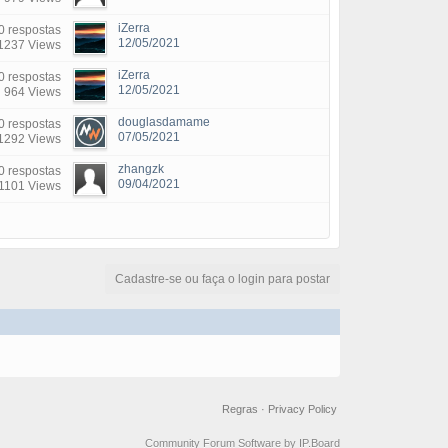
iZerra
0 respostas
12/05/2021
1237 Views
iZerra
0 respostas
12/05/2021
964 Views
douglasdamame
0 respostas
07/05/2021
1292 Views
zhangzk
0 respostas
09/04/2021
1101 Views
Cadastre-se ou faça o login para postar
Regras
·
Privacy Policy
Community Forum Software by IP.Board