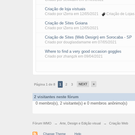
Criação de loja vistuais
Criado por
iZerra
em
12/05/2021
Criação de Lojas 
Criação de Sites Goiana
Criado por
iZerra
em
12/05/2021
Criação de Sites (Web Design) em Sorocaba - SP
Criado por
douglasdamame
em
07/05/2021
Where to find a very good occasion goggles
Criado por
zhangzk
em
09/04/2021
NEXT
»
Página 1 de 8
1
2
3
2 visitantes neste fórum
0 membro(s), 2 visitante(s) e 0 membros anônimo(s)
Fórum WMO
→
Arte, Design e Edição visual
→
Criação Web
Change Theme
Help