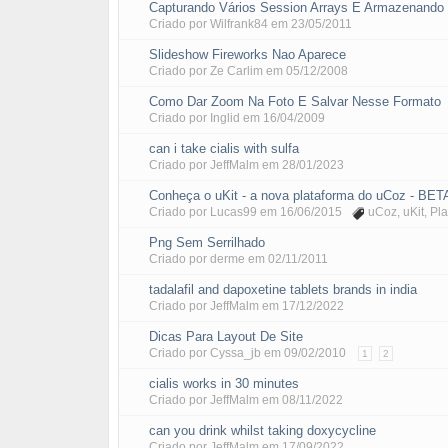
Capturando Vários Session Arrays E Armazenand
Criado por
Wilfrank84
em
23/05/2011
Slideshow Fireworks Nao Aparece
Criado por
Ze Carlim
em
05/12/2008
Como Dar Zoom Na Foto E Salvar Nesse Formato
Criado por
Inglid
em
16/04/2009
can i take cialis with sulfa
Criado por
JeffMalm
em
28/01/2023
Conheça o uKit - a nova plataforma do uCoz - BET
Criado por
Lucas99
em
16/06/2015
uCoz
,
uKit
,
Pla
Png Sem Serrilhado
Criado por
derme
em
02/11/2011
tadalafil and dapoxetine tablets brands in india
Criado por
JeffMalm
em
17/12/2022
Dicas Para Layout De Site
Criado por
Cyssa_jb
em
09/02/2010
1
2
cialis works in 30 minutes
Criado por
JeffMalm
em
08/11/2022
can you drink whilst taking doxycycline
Criado por
JeffMalm
em
17/09/2022