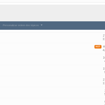
Personalizar ordem dos tópicos
2
3
40
HOT
4
1
1
2
1