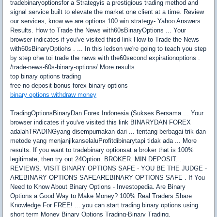
tradebinaryoptionsfor a Strategyis a prestigious trading method and
signal service built to elevate the market one client at a time. Review
our services, know we are options 100 win strategy- Yahoo Answers
Results. How to Trade the News with60sBinaryOptions ... Your
browser indicates if you've visited thisd link How to Trade the News
with60sBinaryOptiohs . ... In this ledson we're going to teach you step
by step ohw toi trade the news with the60second expirationoptions .
/trade-news-60s-binary-options/ More results.
top binary options trading
free no deposit bonus forex binary options
binary options withdraw money
TradingOptionsBinaryDan Forex Indonesia (Sukses Bersama ... Your
browser indicates if you've visited this link BINARYDAN FOREX
adalahTRADINGyang disempurnakan dari ... tentang berbagai trik dan
metode yang menjanjikanselaluProfitdibinarytapi tidak ada ... More
results. If you want to tradebinary optionsat a broker that is 100%
legitimate, then try out 24Option. BROKER. MIN DEPOSIT. .
REVIEWS. VISIT BINARY OPTIONS SAFE - YOU BE THE JUDGE -
AREBINARY OPTIONS SAFEAREBINARY OPTIONS SAFE . If You
Need to Know About Binary Options - Investopedia. Are Binary
Options a Good Way to Make Money? 100% Real Traders Share
Knowledge For FREE! ... you can start trading binary options using
short term Money Binary Options Trading-Binary Trading.