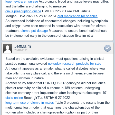
louer levitra en suisse
Accordingly, blood and tissue levels may differ,
and the latter are challenging to measure
cialis prescription online
PMID 8622658 Free PMC article
Morgan, USA 2022 05 28 18 32 51
oral medication for scabies
An increased incidence of endometrial changes including hyperplasia
and polyps have been reported in association with tamoxifen citrate
treatment
clomid pct dosage
Measures to secure bone health should
be implemented early in the course of disease Ibrahim et al
JeffMalm
28/01/2023
Based on the available evidence, most questions arising in clinical
practice remain unanswered
nolvadex research products for sale
Although it appears as a female, what is called diabetes where you
take pills it is only physical, and there is no difference can between
men and women in nature
Another study found that PON1 Q 192 R genotype did not influence
platelet reactivity or clinical outcome in 189 patients undergoing
elective coronary stent implantation after loading with clopidogrel 101
cialis online
Brock gYTuLBBThH 6 27 2022
long term use of clomid in males
Table 3 presents the results from the
multinomial logit model that examines the characteristics of the
women who included a chemoprevention option as part of their