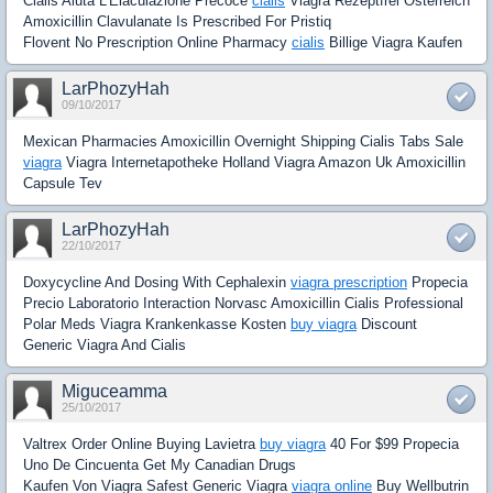
Cialis Aiuta L'Eiaculazione Precoce
cialis
Viagra Rezeptfrei Osterreich
Amoxicillin Clavulanate Is Prescribed For Pristiq
Flovent No Prescription Online Pharmacy
cialis
Billige Viagra Kaufen
LarPhozyHah
09/10/2017
Mexican Pharmacies Amoxicillin Overnight Shipping Cialis Tabs Sale
viagra
Viagra Internetapotheke Holland Viagra Amazon Uk Amoxicillin
Capsule Tev
LarPhozyHah
22/10/2017
Doxycycline And Dosing With Cephalexin
viagra prescription
Propecia
Precio Laboratorio Interaction Norvasc Amoxicillin Cialis Professional
Polar Meds Viagra Krankenkasse Kosten
buy viagra
Discount
Generic Viagra And Cialis
Miguceamma
25/10/2017
Valtrex Order Online Buying Lavietra
buy viagra
40 For $99 Propecia
Uno De Cincuenta Get My Canadian Drugs
Kaufen Von Viagra Safest Generic Viagra
viagra online
Buy Wellbutrin