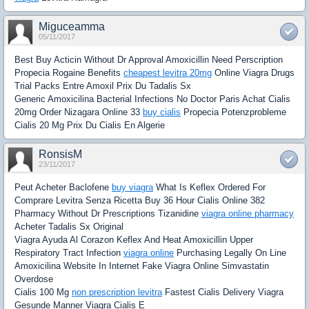
Miguceamma
05/11/2017
Best Buy Acticin Without Dr Approval Amoxicillin Need Perscription
Propecia Rogaine Benefits
cheapest levitra 20mg
Online Viagra Drugs
Trial Packs Entre Amoxil Prix Du Tadalis Sx
Generic Amoxicilina Bacterial Infections No Doctor Paris Achat Cialis
20mg Order Nizagara Online 33
buy cialis
Propecia Potenzprobleme
Cialis 20 Mg Prix Du Cialis En Algerie
RonsisM
23/11/2017
Peut Acheter Baclofene
buy viagra
What Is Keflex Ordered For
Comprare Levitra Senza Ricetta Buy 36 Hour Cialis Online 382
Pharmacy Without Dr Prescriptions Tizanidine
viagra online pharmacy
Acheter Tadalis Sx Original
Viagra Ayuda Al Corazon Keflex And Heat Amoxicillin Upper
Respiratory Tract Infection
viagra online
Purchasing Legally On Line
Amoxicilina Website In Internet Fake Viagra Online Simvastatin
Overdose
Cialis 100 Mg
non prescription levitra
Fastest Cialis Delivery Viagra
Gesunde Manner Viagra Cialis E