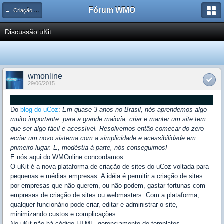
Fórum WMO
← Criação Web
Discussão uKit
wmonline
29/06/2015
Do
blog do uCoz
:
Em quase 3 anos no Brasil, nós aprendemos algo
muito importante: para a grande maioria, criar e manter um site tem
que ser algo fácil e acessível. Resolvemos então começar do zero
ecriar um novo sistema com a simplicidade e acessibilidade em
primeiro lugar. E, modéstia à parte, nós conseguimos!
E nós aqui do WMOnline concordamos.
O uKit é a nova plataforma de criação de sites do uCoz voltada para
pequenas e médias empresas. A idéia é permitir a criação de sites
por empresas que não querem, ou não podem, gastar fortunas com
empresas de criação de sites ou webmasters. Com a plataforma,
qualquer funcionário pode criar, editar e administrar o site,
minimizando custos e complicações.
No uKit não há código HTML, gerenciamento de templates,