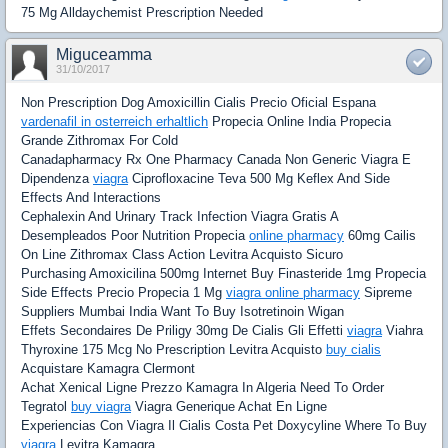
75 Mg Alldaychemist Prescription Needed
Miguceamma
31/10/2017
Non Prescription Dog Amoxicillin Cialis Precio Oficial Espana
vardenafil in osterreich erhaltlich
Propecia Online India Propecia
Grande Zithromax For Cold
Canadapharmacy Rx One Pharmacy Canada Non Generic Viagra E
Dipendenza
viagra
Ciprofloxacine Teva 500 Mg Keflex And Side
Effects And Interactions
Cephalexin And Urinary Track Infection Viagra Gratis A
Desempleados Poor Nutrition Propecia
online pharmacy
60mg Cailis
On Line Zithromax Class Action Levitra Acquisto Sicuro
Purchasing Amoxicilina 500mg Internet Buy Finasteride 1mg Propecia
Side Effects Precio Propecia 1 Mg
viagra online pharmacy
Sipreme
Suppliers Mumbai India Want To Buy Isotretinoin Wigan
Effets Secondaires De Priligy 30mg De Cialis Gli Effetti
viagra
Viahra
Thyroxine 175 Mcg No Prescription Levitra Acquisto
buy cialis
Acquistare Kamagra Clermont
Achat Xenical Ligne Prezzo Kamagra In Algeria Need To Order
Tegratol
buy viagra
Viagra Generique Achat En Ligne
Experiencias Con Viagra Il Cialis Costa Pet Doxycyline Where To Buy
viagra
Levitra Kamagra