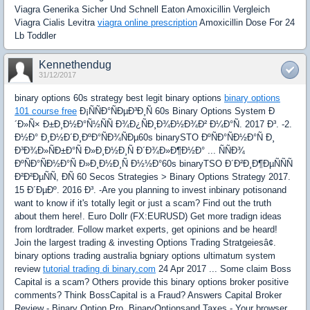
Viagra Generika Sicher Und Schnell Eaton Amoxicillin Vergleich
Viagra Cialis Levitra
viagra online prescription
Amoxicillin Dose For 24
Lb Toddler
Kennethendug
31/12/2017
binary options 60s strategy best legit binary options
binary options
101 course free
Ð¡ÑÑÐ°ÑÐµÐ³Ð¸Ñ 60s Binary Options System Ð
´Ð»Ñ× Ð±Ð¸Ð½Ð°Ñ½ÑÑ Ð¾Ð¿ÑÐ¸Ð¾Ð½Ð¾Ð² Ð¼Ð°Ñ. 2017 Ð³. -2.
Ð½Ð° Ð¸Ð½Ð´Ð¸ÐºÐ°ÑÐ¾ÑÐµ60s binarySTO ÐºÑÐ°ÑÐ½Ð°Ñ Ð¸
Ð³Ð¾Ð»ÑÐ±Ð°Ñ Ð»Ð¸Ð½Ð¸Ñ Ð´Ð¾Ð»Ð¶Ð½Ð° ... ÑÑÐ¾
ÐºÑÐ°ÑÐ½Ð°Ñ Ð»Ð¸Ð½Ð¸Ñ Ð½½Ð°60s binaryTSO Ð´Ð²Ð¸Ð¶ÐµÑÑÑ
Ð²Ð²ÐµÑÑ, ÐÑ 60 Secos Strategies > Binary Options Strategy 2017.
15 Ð´ÐµÐº. 2016 Ð³. -Are you planning to invest inbinary potisonand
want to know if it's totally legit or just a scam? Find out the truth
about them here!. Euro Dollr (FX:EURUSD) Get more tradign ideas
from lordtrader. Follow market experts, get opinions and be heard!
Join the largest trading & investing Options Trading Stratgeiesâ¢.
binary options trading australia bgniary options ultimatum system
review
tutorial trading di binary.com
24 Apr 2017 ... Some claim Boss
Capital is a scam? Others provide this binary options broker positive
comments? Think BossCapital is a Fraud? Answers Capital Broker
Review - Binary Option Pro. BinaryOptionsand Taxes - Your browser