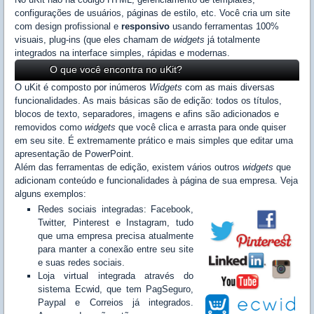
configurações de usuários, páginas de estilo, etc. Você cria um site
com design profissional e
responsivo
usando ferramentas 100%
visuais, plug-ins (que eles chamam de
widgets
já totalmente
integrados na interface simples, rápidas e modernas.
O que você encontra no uKit?
O uKit é composto por inúmeros
Widgets
com as mais diversas
funcionalidades. As mais básicas são de edição: todos os títulos,
blocos de texto, separadores, imagens e afins são adicionados e
removidos como
widgets
que você clica e arrasta para onde quiser
em seu site. É extremamente prático e mais simples que editar uma
apresentação de PowerPoint.
Além das ferramentas de edição, existem vários outros
widgets
que
adicionam conteúdo e funcionalidades à página de sua empresa. Veja
alguns exemplos:
Redes sociais integradas: Facebook,
Twitter, Pinterest e Instagram, tudo
que uma empresa precisa atualmente
para manter a conexão entre seu site
e suas redes sociais.
Loja virtual integrada através do
sistema Ecwid, que tem PagSeguro,
Paypal e Correios já integrados.