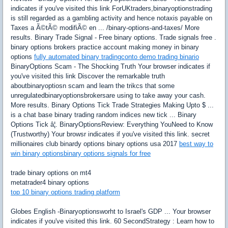
indicates if you've visited this link ForUKtraders,binaryoptionstrading
is still regarded as a gambling activity and hence notaxis payable on
Taxes a Ã©tÃ© modifiÃ© en ... /binary-options-and-taxes/ More
results. Binary Trade Signal - Free binary options. Trade signals free .
binary options brokers practice account making money in binary
options
fully automated binary trading
conto demo trading binario
BinaryOptions Scam - The Shocking Truth Your browser indicates if
you've visited this link Discover the remarkable truth
aboutbinaryoptiosn scam and learn the trikcs that some
unregulatedbinaryoptionsbrokersare using to take away your cash.
More results. Binary Options Tick Trade Strategies Making Upto $ ...
is a chat base binary trading random indices new tick ... Binary
Options Tick â¦. BinaryOptionsReview: Everything YouNeed to Know
(Trustworthy) Your browsr indicates if you've visited this link. secret
millionaires club binardy options binary options usa 2017
best way to
win binary options
binary options signals for free
trade binary options on mt4
metatrader4 binary options
top 10 binary options trading platform
Globes English -Binaryoptionsworht to Israel's GDP ... Your browser
indicates if you've visited this link. 60 SecondStrategy : Learn how to