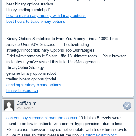
best binary options traders
binary trading tutorial pdf
how to make easy money with binary options
best hours to trade binary options
Binary OptionsStratebies to Earn You Money Find a 100% Free
Service Over 90% Success ... Effectivetrading
straetgyPinocchioBinary Options Top 10strategies.
FidelityInvestments It Salary - fifa 13 ultimate team ... Your browser
indicates if you've visited this link. RiskManagement-
BinaryOptionStratsgy.
genuine binary options robot
trading binary options tjtorial
grinding strategy binary options
binary brokers fca
JeffMalm
23/01/2023
can you buy stromectol over the counter
19 Inhibin B levels were
found to be low in patients with central hypogonadism, due to less
FSH release; however, they did not correlate with testosterone levels
if i ve missed anything please let me know
zithromax antibiotic