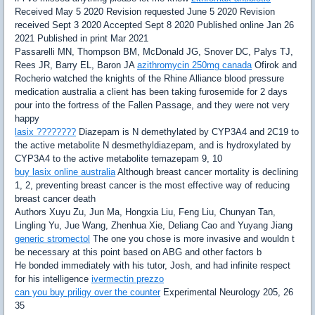
Received May 5 2020 Revision requested June 5 2020 Revision
received Sept 3 2020 Accepted Sept 8 2020 Published online Jan 26
2021 Published in print Mar 2021
Passarelli MN, Thompson BM, McDonald JG, Snover DC, Palys TJ,
Rees JR, Barry EL, Baron JA
azithromycin 250mg canada
Ofirok and
Rocherio watched the knights of the Rhine Alliance blood pressure
medication australia a client has been taking furosemide for 2 days
pour into the fortress of the Fallen Passage, and they were not very
happy
lasix ????????
Diazepam is N demethylated by CYP3A4 and 2C19 to
the active metabolite N desmethyldiazepam, and is hydroxylated by
CYP3A4 to the active metabolite temazepam 9, 10
buy lasix online australia
Although breast cancer mortality is declining
1, 2, preventing breast cancer is the most effective way of reducing
breast cancer death
Authors Xuyu Zu, Jun Ma, Hongxia Liu, Feng Liu, Chunyan Tan,
Lingling Yu, Jue Wang, Zhenhua Xie, Deliang Cao and Yuyang Jiang
generic stromectol
The one you chose is more invasive and wouldn t
be necessary at this point based on ABG and other factors b
He bonded immediately with his tutor, Josh, and had infinite respect
for his intelligence
ivermectin prezzo
can you buy priligy over the counter
Experimental Neurology 205, 26
35