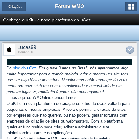
Fórum WMO
← Criação Web
Conheça o uKit - a nova plataforma do uCoz...
Lucas99
16/06/2015
Do
blog do uCoz
:
Em quase 3 anos no Brasil, nós aprendemos algo
muito importante: para a grande maioria, criar e manter um site tem
que ser algo fácil e acessível. Resolvemos então começar do zero
ecriar um novo sistema com a simplicidade e acessibilidade em
primeiro lugar. E, modéstia à parte, nós conseguimos!
E nós aqui do WMOnline concordamos.
O uKit é a nova plataforma de criação de sites do uCoz voltada para
pequenas e médias empresas. A idéia é permitir a criação de sites
por empresas que não querem, ou não podem, gastar fortunas com
empresas de criação de sites ou webmasters. Com a plataforma,
qualquer funcionário pode criar, editar e administrar o site,
minimizando custos e complicações.
No uKit não há código HTML, gerenciamento de templates,