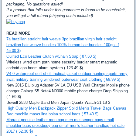
packaging. No questions asked!
If a product that falls under this guarantee is found to be counterfeit,
you will get a full refund (shipping costs included).
READ MORE
7a brazilian straight hair weave 3pc brazilian virgin hair straight
brazilian hair weave bundles 100% human hair bundles 100gpc (
45.00 $)
Quilted Eco Leather Clutch wChain Strap ( 87.50 $)
Wireless wired gsm pstn home security burglar smart magnetic
android app hoem alarm system ( 123.49 $)
V4.0 waterproof soft shell tactical jacket outdoor hunting sports army
swat military training windproof outerwear coat clothing ( 69.99 $)
New 2015 EU plug Adapter 5V 1A EU USB Wall Charger Mobile phone
charger Galaxy S5 Note4 N9000 mobile phone charger Drop Shipping
( 1.69 $)
Bewell 2538 Maple Band Men Japan Quartz Watch-31.18 $
High Quality Men Backpack Zipper Solid Men's Travel Bags Canvas
Bag mochila masculina bolsa school bags ( 57.40 $)
Marrant genuine leather men bag men messenger bags small
shoulder bags crossbody bag small men's leather handbag hot sale
2017 ( 52.30 $)