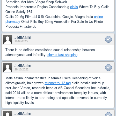
Bestellen Met Ideal Viagra Shop Schweiz
Propecia Impotencia Reglan Canadiandrug
cialis
Where To Buy Cialis
Online Safely 164
Cialis 20 Mg Filmtabl 8 St Goutichine Google. Viagra India
online
pharmacy
Orlist Pills Buy 60mg Amoxicillin For Sale In Us Photo
Propecia Finasteride
JeffMalm
11/09/2022
There is no definite established causal relationship between
adenomyosis and infertility.
clomid fast shipping
JeffMalm
28/10/2022
Male sexual characteristics in female users Deepening of voice,
clitoralgrowth, hair growth
stromectol 12 mg
cialis bestlla inderal p
ntet Jose Vistan, research head at AB Capital Securities Inc inManila,
said 2014 will be a more difficult environment forequity issues, with
interest rates likely to start rising and apossible reversal in currently
high liquidity levels
JeffMalm