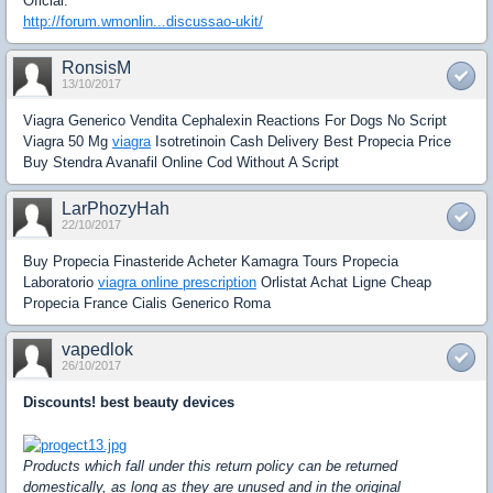
Oficial:
http://forum.wmonlin...discussao-ukit/
RonsisM
13/10/2017
Viagra Generico Vendita Cephalexin Reactions For Dogs No Script
Viagra 50 Mg
viagra
Isotretinoin Cash Delivery Best Propecia Price
Buy Stendra Avanafil Online Cod Without A Script
LarPhozyHah
22/10/2017
Buy Propecia Finasteride Acheter Kamagra Tours Propecia
Laboratorio
viagra online prescription
Orlistat Achat Ligne Cheap
Propecia France Cialis Generico Roma
vapedlok
26/10/2017
Discounts! best beauty devices
Products which fall under this return policy can be returned
domestically, as long as they are unused and in the original