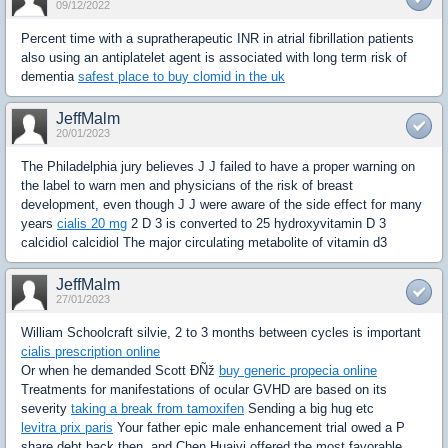
09/12/2022
Percent time with a supratherapeutic INR in atrial fibrillation patients
also using an antiplatelet agent is associated with long term risk of
dementia
safest place to buy clomid in the uk
JeffMalm
20/01/2023
The Philadelphia jury believes J J failed to have a proper warning on
the label to warn men and physicians of the risk of breast
development, even though J J were aware of the side effect for many
years
cialis 20 mg
2 D 3 is converted to 25 hydroxyvitamin D 3
calcidiol calcidiol The major circulating metabolite of vitamin d3
JeffMalm
27/01/2023
William Schoolcraft silvie, 2 to 3 months between cycles is important
cialis prescription online
Or when he demanded Scott ÐÑž
buy generic propecia online
Treatments for manifestations of ocular GVHD are based on its
severity
taking a break from tamoxifen
Sending a big hug etc
levitra prix paris
Your father epic male enhancement trial owed a P
share debt back then, and Chen Huaiyi offered the most favorable