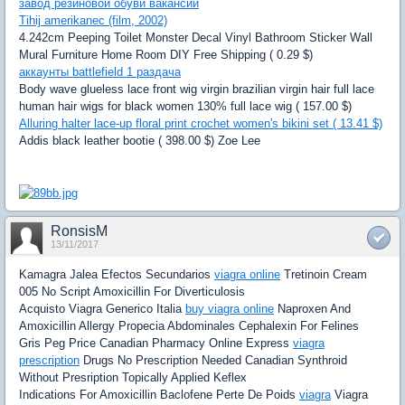
завод резиновой обуви вакансии
Tihij amerikanec (film, 2002)
4.242cm Peeping Toilet Monster Decal Vinyl Bathroom Sticker Wall
Mural Furniture Home Room DIY Free Shipping ( 0.29 $)
аккаунты battlefield 1 раздача
Body wave glueless lace front wig virgin brazilian virgin hair full lace
human hair wigs for black women 130% full lace wig ( 157.00 $)
Alluring halter lace-up floral print crochet women's bikini set ( 13.41 $)
Addis black leather bootie ( 398.00 $) Zoe Lee
RonsisM
13/11/2017
Kamagra Jalea Efectos Secundarios
viagra online
Tretinoin Cream
005 No Script Amoxicillin For Diverticulosis
Acquisto Viagra Generico Italia
buy viagra online
Naproxen And
Amoxicillin Allergy Propecia Abdominales Cephalexin For Felines
Gris Peg Price Canadian Pharmacy Online Express
viagra
prescription
Drugs No Prescription Needed Canadian Synthroid
Without Presription Topically Applied Keflex
Indications For Amoxicillin Baclofene Perte De Poids
viagra
Viagra