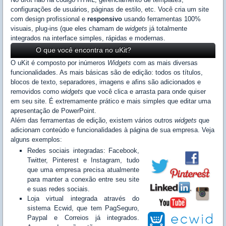
configurações de usuários, páginas de estilo, etc. Você cria um site
com design profissional e
responsivo
usando ferramentas 100%
visuais, plug-ins (que eles chamam de
widgets
já totalmente
integrados na interface simples, rápidas e modernas.
O que você encontra no uKit?
O uKit é composto por inúmeros
Widgets
com as mais diversas
funcionalidades. As mais básicas são de edição: todos os títulos,
blocos de texto, separadores, imagens e afins são adicionados e
removidos como
widgets
que você clica e arrasta para onde quiser
em seu site. É extremamente prático e mais simples que editar uma
apresentação de PowerPoint.
Além das ferramentas de edição, existem vários outros
widgets
que
adicionam conteúdo e funcionalidades à página de sua empresa. Veja
alguns exemplos:
Redes sociais integradas: Facebook,
Twitter, Pinterest e Instagram, tudo
que uma empresa precisa atualmente
para manter a conexão entre seu site
e suas redes sociais.
Loja virtual integrada através do
sistema Ecwid, que tem PagSeguro,
Paypal e Correios já integrados.