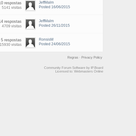
JeffMalm
10 respostas
Posted 16/06/2015
5141 visitas
JeffMalm
14 respostas
Posted 26/11/2015
4709 visitas
RonsisM
5 respostas
Posted 24/06/2015
15930 visitas
Regras
·
Privacy Policy
Community Forum Software by IP.Board
Licensed to: Webmasters Online