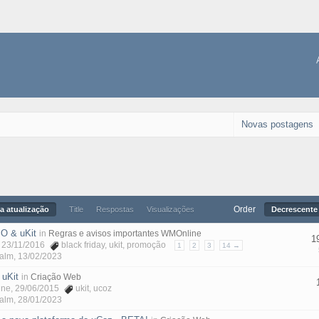
Novas postagens
Order
a atualização
Title
Respostas
Visualizações
Decrescente 
O & uKit
in
Regras e avisos importantes WMOnline
1
, 23/11/2016
black friday
,
ukit
,
promoção
1
2
3
14 →
Malm
,
13/02/2023
 uKit
in
Criação Web
ine
, 29/06/2015
ukit
,
ucoz
Malm
,
28/01/2023