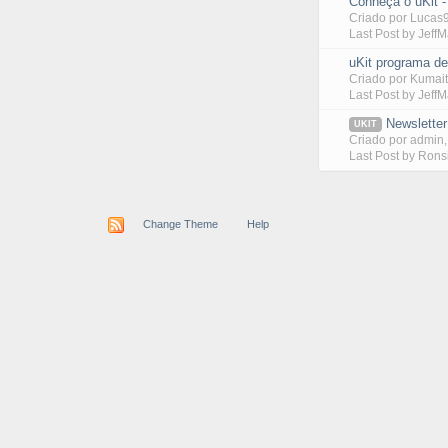
Conheça o uKit -
Criado por
Lucas
Last Post by
Jeff
uKit programa de 
Criado por
Kumait
Last Post by
Jeff
Newsletter
UKIT
Criado por
admin
Last Post by
Rons
Change Theme
Help