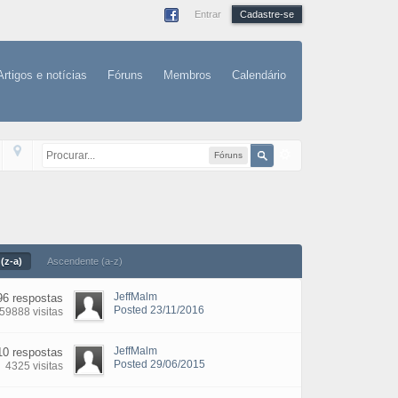
Entrar
Cadastre-se
Artigos e notícias
Fóruns
Membros
Calendário
Fóruns
(z-a)
Ascendente (a-z)
JeffMalm
96 respostas
Posted 23/11/2016
59888 visitas
JeffMalm
10 respostas
Posted 29/06/2015
4325 visitas