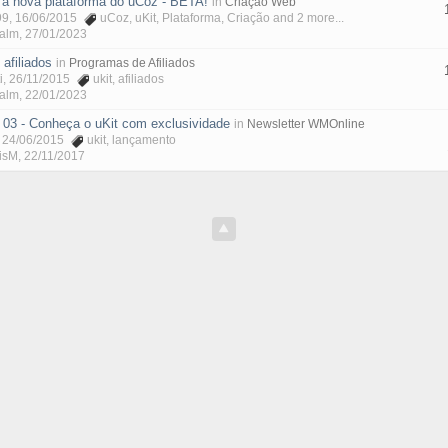
 a nova plataforma do uCoz - BETA!
in
Criação Web
99
, 16/06/2015
uCoz
,
uKit
,
Plataforma
,
Criação
and 2 more...
Malm
,
27/01/2023
afiliados
in
Programas de Afiliados
i
, 26/11/2015
ukit
,
afiliados
Malm
,
22/01/2023
 03 - Conheça o uKit com exclusividade
in
Newsletter WMOnline
, 24/06/2015
ukit
,
lançamento
isM
,
22/11/2017