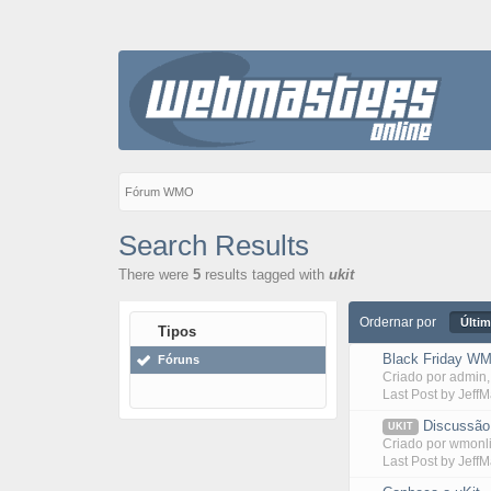
Fórum WMO
Search Results
There were
5
results tagged with
ukit
Ordernar por
Últim
Tipos
Black Friday WM
Fóruns
Criado por
admin
Last Post by
Jeff
Discussão
UKIT
Criado por
wmonl
Last Post by
Jeff