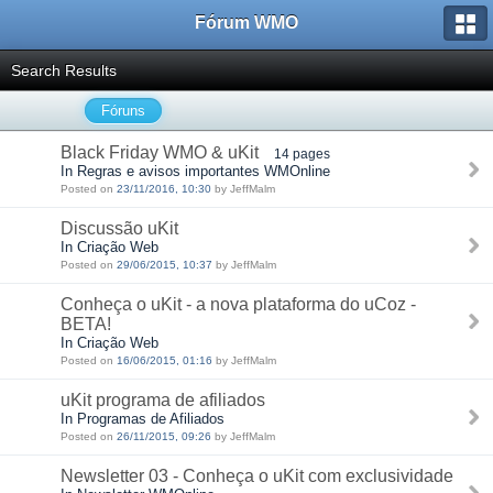
Fórum WMO
Search Results
Fóruns
Black Friday WMO & uKit
14 pages
In Regras e avisos importantes WMOnline
Posted on
23/11/2016, 10:30
by JeffMalm
Discussão uKit
In Criação Web
Posted on
29/06/2015, 10:37
by JeffMalm
Conheça o uKit - a nova plataforma do uCoz -
BETA!
In Criação Web
Posted on
16/06/2015, 01:16
by JeffMalm
uKit programa de afiliados
In Programas de Afiliados
Posted on
26/11/2015, 09:26
by JeffMalm
Newsletter 03 - Conheça o uKit com exclusividade