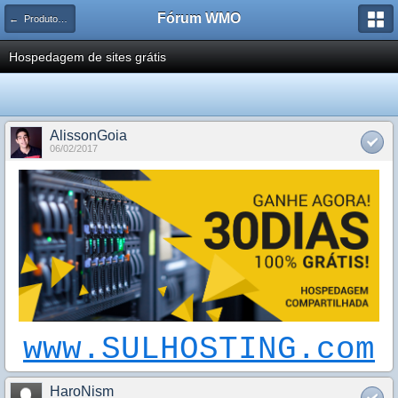
Fórum WMO
← Produtos, serviços, etc
Hospedagem de sites grátis
AlissonGoia
06/02/2017
www.SULHOSTING.com
HaroNism