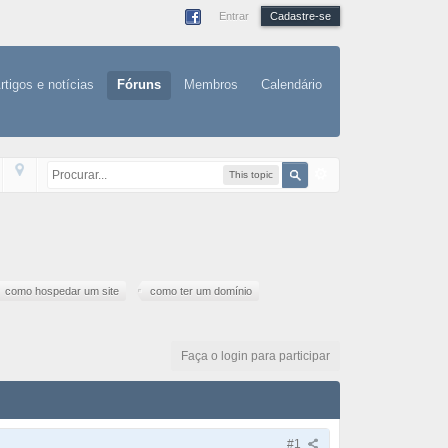
Entrar
Cadastre-se
rtigos e notícias
Fóruns
Membros
Calendário
This topic
como hospedar um site
como ter um domínio
Faça o login para participar
#1