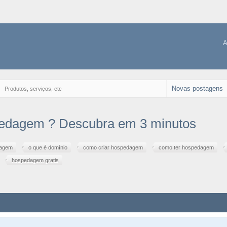
A
Novas postagens
→
Produtos, serviços, etc
pedagem ? Descubra em 3 minutos
dagem
o que é domínio
como criar hospedagem
como ter hospedagem
hospedagem gratis