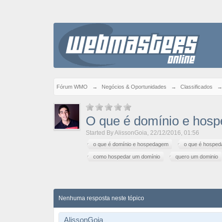
Fórum WMO
→
Negócios & Oportunidades
→
Classificados
O que é domínio e hos
Started By
AlissonGoia
,
22/12/2016, 01:56
o que é domínio e hospedagem
o que é hospe
como hospedar um domínio
quero um dominio
Nenhuma resposta neste tópico
AlissonGoia