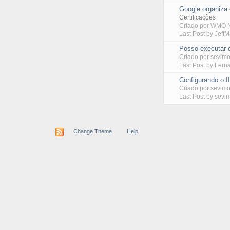
Google organiza 
Certificações
Criado por
WMO N
Last Post by
Jeff
Posso executar 
Criado por
sevim
Last Post by
Fern
Configurando o II
Criado por
sevim
Last Post by
sevi
Change Theme
Help