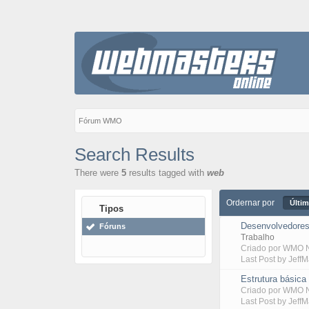
Fórum WMO
Search Results
There were
5
results tagged with
web
Ordernar por
Últim
Tipos
Desenvolvedores 
Fóruns
Trabalho
Criado por
WMO N
Last Post by
Jeff
Estrutura básic
Criado por
WMO N
Last Post by
Jeff