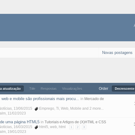
Novas postagens
Order
a atualização
Title
Respostas
Visualizações
Decrescente 
web e mobile são profissionais mais procu...
in
Mercado de
otícias
, 13/06/2015
Emprego
,
Ti
,
Web
,
Mobile
and 2 more...
Malm
,
11/02/2023
a de uma página HTML5
in
Tutoriais e Artigos de (X)HTML e CSS
otícias
, 16/03/2015
html5
,
web
,
html
1
2
3
Malm
,
19/01/2023