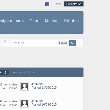
Entrar
Cadastre-se
Artigos e notícias
Fóruns
Membros
Calendário
Fóruns
(z-a)
Ascendente (a-z)
JeffMalm
11 respostas
Posted 13/06/2015
3496 visitas
JeffMalm
31 respostas
Posted 16/03/2015
10469 visitas