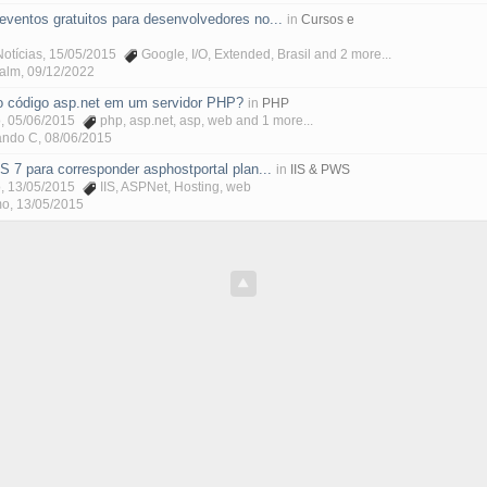
eventos gratuitos para desenvolvedores no...
in
Cursos e
otícias
, 15/05/2015
Google
,
I/O
,
Extended
,
Brasil
and 2 more...
Malm
,
09/12/2022
o código asp.net em um servidor PHP?
in
PHP
o
, 05/06/2015
php
,
asp.net
,
asp
,
web
and 1 more...
ando C
,
08/06/2015
S 7 para corresponder asphostportal plan...
in
IIS & PWS
o
, 13/05/2015
IIS
,
ASPNet
,
Hosting
,
web
mo
,
13/05/2015