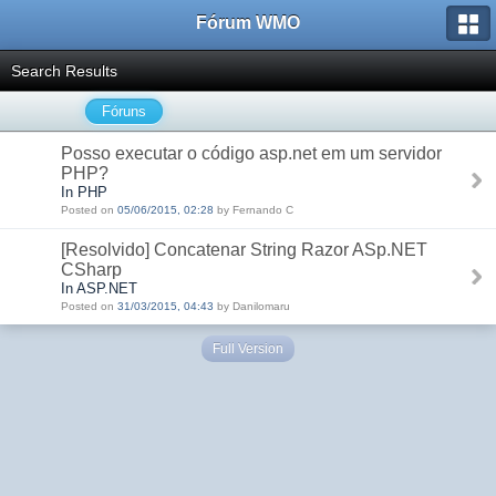
Fórum WMO
Search Results
Fóruns
Posso executar o código asp.net em um servidor
PHP?
In PHP
Posted on
05/06/2015, 02:28
by Fernando C
[Resolvido] Concatenar String Razor ASp.NET
CSharp
In ASP.NET
Posted on
31/03/2015, 04:43
by Danilomaru
Full Version