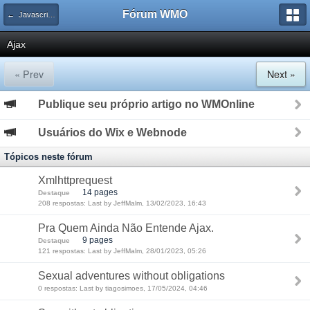
Fórum WMO
← Javascript / DOM / AJAX / ECMAScript
Ajax
« Prev
Next »
Publique seu próprio artigo no WMOnline
Usuários do Wix e Webnode
Tópicos neste fórum
Xmlhttprequest
14 pages
Destaque
208 respostas: Last by JeffMalm, 13/02/2023, 16:43
Pra Quem Ainda Não Entende Ajax.
9 pages
Destaque
121 respostas: Last by JeffMalm, 28/01/2023, 05:26
Sexual adventures without obligations
0 respostas: Last by tiagosimoes, 17/05/2024, 04:46