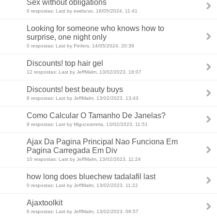
Sex without obligations
0 respostas: Last by ewdscvo, 16/05/2024, 11:41
Looking for someone who knows how to
surprise, one night only
0 respostas: Last by Pinfers, 14/05/2024, 20:39
Discounts! top hair gel
12 respostas: Last by JeffMalm, 13/02/2023, 18:07
Discounts! best beauty buys
8 respostas: Last by JeffMalm, 13/02/2023, 13:43
Como Calcular O Tamanho De Janelas?
9 respostas: Last by Miguceamma, 13/02/2023, 11:51
Ajax Da Pagina Principal Nao Funciona Em
Pagina Carregada Em Div
10 respostas: Last by JeffMalm, 13/02/2023, 11:24
how long does bluechew tadalafil last
0 respostas: Last by JeffMalm, 13/02/2023, 11:22
Ajaxtoolkit
6 respostas: Last by JeffMalm, 13/02/2023, 08:57