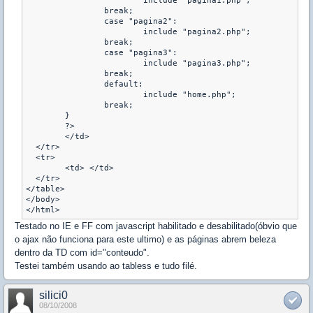
			include "pagina1.php";

		break;

		case "pagina2":

			include "pagina2.php";

		break;

		case "pagina3":

			include "pagina3.php";

		break;

		default:

			include "home.php";

		break;

	}

	?>

	</td>

  </tr>

  <tr>

	<td> </td>

  </tr>

</table>

</body>

</html>
Testado no IE e FF com javascript habilitado e desabilitado(óbvio que
o ajax não funciona para este ultimo) e as páginas abrem beleza
dentro da TD com id="conteudo".
Testei também usando ao tabless e tudo filé.
silici0
08/10/2008