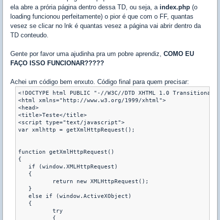
ela abre a prória página dentro dessa TD, ou seja, a
index.php
(o
loading funcionou perfeitamente) o pior é que com o FF, quantas
vesez se clicar no lnk é quantas vesez a página vai abrir dentro da
TD conteudo.
Gente por favor uma ajudinha pra um pobre aprendiz,
COMO EU
FAÇO ISSO FUNCIONAR?????
Achei um código bem enxuto. Código final para quem precisar:
<!DOCTYPE html PUBLIC "-//W3C//DTD XHTML 1.0 Transitional//
<html xmlns="http://www.w3.org/1999/xhtml">

<head>

<title>Teste</title>

<script type="text/javascript">

var xmlhttp = getXmlHttpRequest(); 

function getXmlHttpRequest() 

{ 

   if (window.XMLHttpRequest) 

   { 

	  return new XMLHttpRequest(); 

   } 

   else if (window.ActiveXObject) 

   { 

	  try 

	  { 
