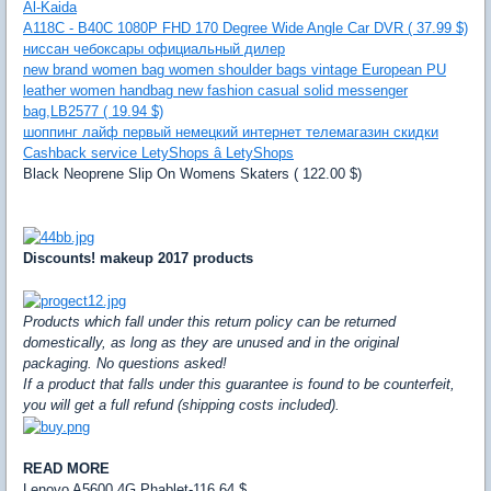
Al-Kaida
A118C - B40C 1080P FHD 170 Degree Wide Angle Car DVR ( 37.99 $)
ниссан чебоксары официальный дилер
new brand women bag women shoulder bags vintage European PU
leather women handbag new fashion casual solid messenger
bag,LB2577 ( 19.94 $)
шоппинг лайф первый немецкий интернет телемагазин скидки
Cashback service LetyShops â LetyShops
Black Neoprene Slip On Womens Skaters ( 122.00 $)
Discounts! makeup 2017 products
Products which fall under this return policy can be returned
domestically, as long as they are unused and in the original
packaging. No questions asked!
If a product that falls under this guarantee is found to be counterfeit,
you will get a full refund (shipping costs included).
READ MORE
Lenovo A5600 4G Phablet-116.64 $