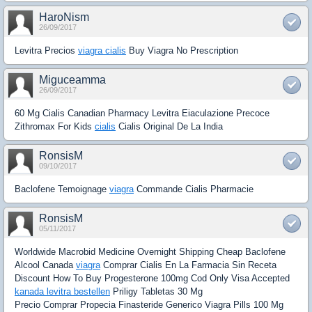
HaroNism
26/09/2017
Levitra Precios
viagra cialis
Buy Viagra No Prescription
Miguceamma
26/09/2017
60 Mg Cialis Canadian Pharmacy Levitra Eiaculazione Precoce
Zithromax For Kids
cialis
Cialis Original De La India
RonsisM
09/10/2017
Baclofene Temoignage
viagra
Commande Cialis Pharmacie
RonsisM
05/11/2017
Worldwide Macrobid Medicine Overnight Shipping Cheap Baclofene
Alcool Canada
viagra
Comprar Cialis En La Farmacia Sin Receta
Discount How To Buy Progesterone 100mg Cod Only Visa Accepted
kanada levitra bestellen
Priligy Tabletas 30 Mg
Precio Comprar Propecia Finasteride Generico Viagra Pills 100 Mg