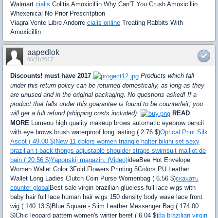
Walmart
cialis
Colitis Amoxicillin Why Can'T You Crush Amoxicillin
Whexenical No Prior Prescritption
Viagra Vente Libre Andorre
cialis online
Treating Rabbits With
Amoxicillin
aapedlok
06/11/2017
Discounts! must have 2017
Products which fall
under this return policy can be returned domestically, as long as they
are unused and in the original packaging. No questions asked! If a
product that falls under this guarantee is found to be counterfeit, you
will get a full refund (shipping costs included).
READ
MORE
Lomeou high quality makeup brows automatic eyebrow pencil
with eye brows brush waterproof long lasting ( 2.76 $)
Optical Print Silk
Ascot ( 49.00 $)
New 11 colors women triangle halter bikini set sexy
brazilian t-back thongs adjustable shoulder straps swimsuit maillot de
bain ( 20.56 $)
Yaponskij magazin. (Video)
ideaBee Hot Envelope
Women Wallet Color 3Fold Flowers Printing 5Colors PU Leather
Wallet Long Ladies Clutch Coin Purse Womenbag ( 6.56 $)
скачать
counter global
Best sale virgin brazilian glueless full lace wigs with
baby hair full lace human hair wigs 150 density body wave lace front
wig ( 140.13 $)Blue Square - Slim Leather Messenger Bag ( 174.00
$)Chic leopard pattern women's winter beret ( 6.04 $)
8a brazilian virgin