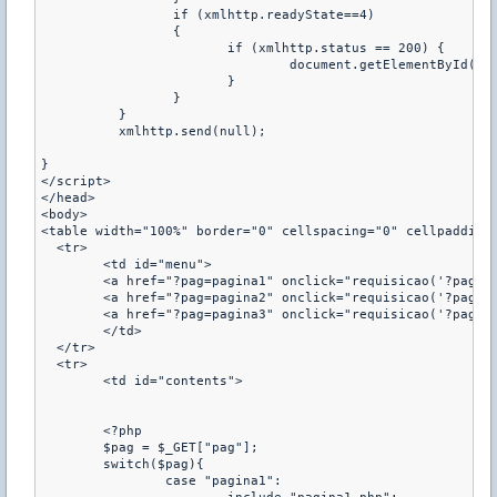
		 if (xmlhttp.readyState==4) 

		 { 

			if (xmlhttp.status == 200) {

				document.getElementById("contents").innerHTML = xmlhttp.responseText; 

			}

		 } 

	  } 

	  xmlhttp.send(null); 

} 

</script>

</head>

<body>

<table width="100%" border="0" cellspacing="0" cellpadding=
  <tr>

	<td id="menu"> 

	<a href="?pag=pagina1" onclick="requisicao('?pag=pagina1')">Página 1</a> | 

	<a href="?pag=pagina2" onclick="requisicao('?pag=pagina2')">Página 2</a> | 

	<a href="?pag=pagina3" onclick="requisicao('?pag=pagina3')">Página 3</a>

	</td>

  </tr>

  <tr>

	<td id="contents">

	<?php 

	$pag = $_GET["pag"];

	switch($pag){

		case "pagina1":
