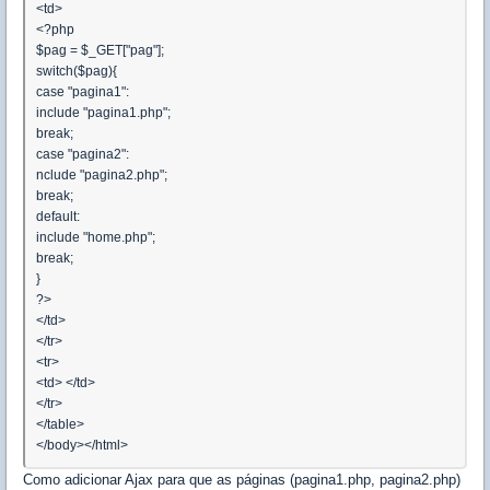
<td>
<?php
$pag = $_GET["pag"];
switch($pag){
case "pagina1":
include "pagina1.php";
break;
case "pagina2":
nclude "pagina2.php";
break;
default:
include "home.php";
break;
}
?>
</td>
</tr>
<tr>
<td> </td>
</tr>
</table>
</body></html>
Como adicionar Ajax para que as páginas (pagina1.php, pagina2.php)