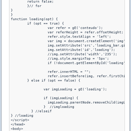
	return false;

	}// for

} 

}

function loading(opt) {

	if (opt == true) {

		  var refer = gE('conteudo');

		  var referHeight = refer.offsetHeight;

		  refer.style.textAlign = 'left';

		  var img = document.createElement('img');

		  img.setAttribute('src','loading_bar.gif');

		  img.setAttribute('id','loading');

		  //img.setAttribute('width','235');

		  //img.style.marginTop = '5px';

		  if (!document.getElementById('loading')) {

		  refer.innerHTML = "";

		  refer.insertBefore(img, refer.firstChild);} 

	} else if (opt == false) {

		var imgLoading = gE('loading');

		if (imgLoading) {

		  imgLoading.parentNode.removeChild(imgLoading);

		}  //imgloading

	  } //elseif

} //loading

</script>

</head>

<body>
