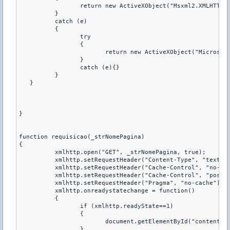
		 return new ActiveXObject("Msxml2.XMLHTTP"); 

	  } 

	  catch (e) 

	  { 

		 try 

		 { 

			return new ActiveXObject("Microsoft.XMLHTTP"); 

		 } 

		 catch (e){} 

	  } 

   } 

} 

function requisicao(_strNomePagina) 

{ 

	  xmlhttp.open("GET", _strNomePagina, true); 

	  xmlhttp.setRequestHeader("Content-Type", "text/html; charset=iso-8859-1"); 

	  xmlhttp.setRequestHeader("Cache-Control", "no-store, no-cache, must-revalidate"); 

	  xmlhttp.setRequestHeader("Cache-Control", "post-check=0, pre-check=0"); 

	  xmlhttp.setRequestHeader("Pragma", "no-cache"); 

	  xmlhttp.onreadystatechange = function() 

	  { 

		 if (xmlhttp.readyState==1) 

		 { 

			document.getElementById("contents").innerHTML =  "<img src='loading_bar.gif' /><br />Carregando...";

		 } 
