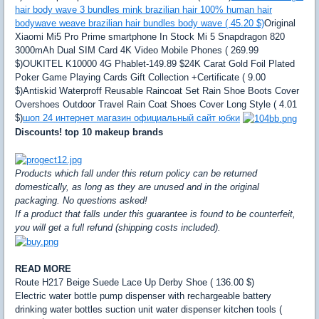
hair body wave 3 bundles mink brazilian hair 100% human hair
bodywave weave brazilian hair bundles body wave ( 45.20 $)
Original
Xiaomi Mi5 Pro Prime smartphone In Stock Mi 5 Snapdragon 820
3000mAh Dual SIM Card 4K Video Mobile Phones ( 269.99
$)OUKITEL K10000 4G Phablet-149.89 $24K Carat Gold Foil Plated
Poker Game Playing Cards Gift Collection +Certificate ( 9.00
$)Antiskid Waterproff Reusable Raincoat Set Rain Shoe Boots Cover
Overshoes Outdoor Travel Rain Coat Shoes Cover Long Style ( 4.01
$)
шоп 24 интернет магазин официальный сайт юбки
Discounts! top 10 makeup brands
Products which fall under this return policy can be returned
domestically, as long as they are unused and in the original
packaging. No questions asked!
If a product that falls under this guarantee is found to be counterfeit,
you will get a full refund (shipping costs included).
READ MORE
Route H217 Beige Suede Lace Up Derby Shoe ( 136.00 $)
Electric water bottle pump dispenser with rechargeable battery
drinking water bottles suction unit water dispenser kitchen tools (