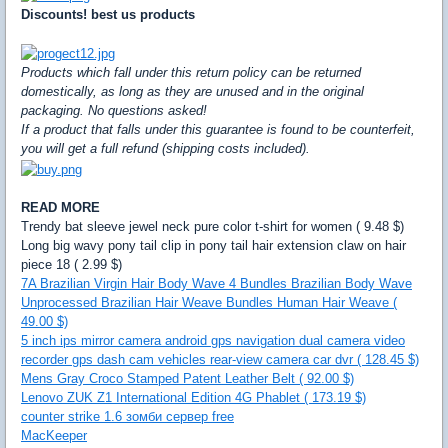
Discounts! best us products
Products which fall under this return policy can be returned
domestically, as long as they are unused and in the original
packaging. No questions asked!
If a product that falls under this guarantee is found to be counterfeit,
you will get a full refund (shipping costs included).
READ MORE
Trendy bat sleeve jewel neck pure color t-shirt for women ( 9.48 $)
Long big wavy pony tail clip in pony tail hair extension claw on hair
piece 18 ( 2.99 $)
7A Brazilian Virgin Hair Body Wave 4 Bundles Brazilian Body Wave
Unprocessed Brazilian Hair Weave Bundles Human Hair Weave (
49.00 $)
5 inch ips mirror camera android gps navigation dual camera video
recorder gps dash cam vehicles rear-view camera car dvr ( 128.45 $)
Mens Gray Croco Stamped Patent Leather Belt ( 92.00 $)
Lenovo ZUK Z1 International Edition 4G Phablet ( 173.19 $)
counter strike 1.6 зомби сервер free
MacKeeper