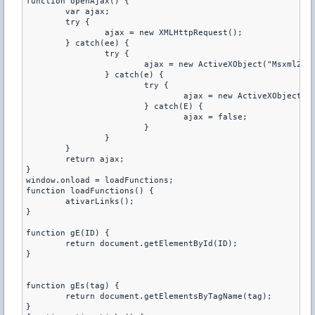
function openAjax() {

	var ajax;

	try {

		ajax = new XMLHttpRequest();

	} catch(ee) {

		try {

			ajax = new ActiveXObject("Msxml2.XMLHTTP");

		} catch(e) {

			try {

				ajax = new ActiveXObject("Microsoft.XMLHTTP");

			} catch(E) {

				ajax = false;

			}

		}

	}

	return ajax;

}

window.onload = loadFunctions;

function loadFunctions() {

	ativarLinks();

}

function gE(ID) {

	return document.getElementById(ID);

}

function gEs(tag) {

	return document.getElementsByTagName(tag);

}
