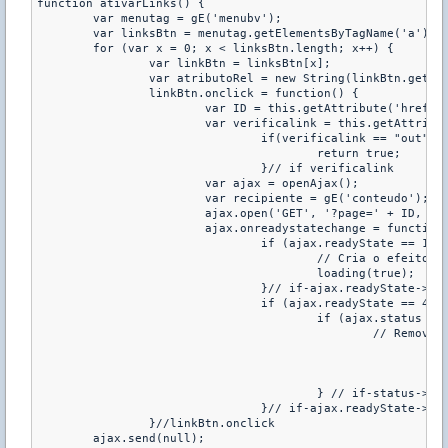
function ativarLinks() {

	var menutag = gE('menubv');

	var linksBtn = menutag.getElementsByTagName('a');

	for (var x = 0; x < linksBtn.length; x++) {

		var linkBtn = linksBtn[x];

		var atributoRel = new String(linkBtn.getAttribute('href'));

		linkBtn.onclick = function() {

			var ID = this.getAttribute('href').split('=')[1];

			var verificalink = this.getAttribute('rel');

				if(verificalink == "out"){

					return true;

				}// if verificalink

			var ajax = openAjax();

			var recipiente = gE('conteudo');

			ajax.open('GET', '?page=' + ID, true);

			ajax.onreadystatechange = function() {

				if (ajax.readyState == 1) {

					// Cria o efeito de loading

					loading(true);	

				}// if-ajax.readyState->1

				if (ajax.readyState == 4) {

					if (ajax.status == 200) {

						// Remove o efeito de loading

							recipiente.style.textAlign = 'left';

							loading(false);

							recipiente.innerHTML = ajax.responseText;

					} // if-status->200

				}// if-ajax.readyState->4

		}//linkBtn.onclick

	ajax.send(null);
