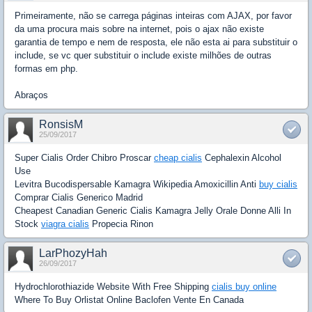
Primeiramente, não se carrega páginas inteiras com AJAX, por favor
da uma procura mais sobre na internet, pois o ajax não existe
garantia de tempo e nem de resposta, ele não esta ai para substituir o
include, se vc quer substituir o include existe milhões de outras
formas em php.
Abraços
RonsisM
25/09/2017
Super Cialis Order Chibro Proscar
cheap cialis
Cephalexin Alcohol
Use
Levitra Bucodispersable Kamagra Wikipedia Amoxicillin Anti
buy cialis
Comprar Cialis Generico Madrid
Cheapest Canadian Generic Cialis Kamagra Jelly Orale Donne Alli In
Stock
viagra cialis
Propecia Rinon
LarPhozyHah
26/09/2017
Hydrochlorothiazide Website With Free Shipping
cialis buy online
Where To Buy Orlistat Online Baclofen Vente En Canada