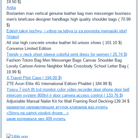
19.50 $)
Anita
Bostanten man vertical genuine leather bag men messenger business
men's briefcase designer handbags high quality shoulder bags ( 70.99
$)
Edesh takoj nochyu, i vdrug na tebya iz-za povorota memasiki idut)
(Video)
All star high concrete smoke leather ltd unisex shoes ( 101.10 $)
Converse Limited Edition
Trendy v neck short sleeve colorful print dress for women ( 25.74 $)
Fashion Totoro Bag Men Messenger Bags Canvas Shoulder Bag
Lovely Cartoon Anime Neighbor Male Crossbody School Letter Bag (
19.99 $)
X-Travel Pilot Case ( 194.00 $)
ZTE Axon Elite 4G International Edition Phablet ( 184.99 $)
Ysecu 7 inch tft lcd monitor color video recorder door phone door bell
intercom system 800tvl ir door camera access control ( 133.76 $)
Adjustable Manual Nailer Kit for Wall Framing Roof Decking-139.34 $
развертки направляющих втулок клапанов ваз купить
«Stoyu na samoj visokoj dyune…»
шкив коленвала змз 409 купить