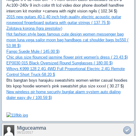
Ac100~240v 9 inch color tft lcd video door phone doorbell handfree
intercom kit monitor +camera with night vision ng4s ( 102.34 $)
2015 new guitars 40-1 40 inch high quality electric acoustic guitar
rosewood fingerboard guitarra with guitar strings ( 137.75 $)
Zolotaya korona (Igra prestolov)
Hot fashion style bags famous cute design women messenger bag
moon luna vega sailor moon bag handbags cat shoulder bags bs550 (
53.98 $)
Fango Suede Mule ( 145.00 $)
Chic plus size flounced jasmine flower print women's dress ( 23.43 $)
EP0030 015 Black Oversized Round Sunglasses ( 180.00 $)
Wltoys K999 128 2.4G 4WD Full Proportional Electric 2.4G Remote
Control Short Truck-58.20 $
Bts bangtan boys harajuku sweatshirts women winter casual hoodies
bts kpop hoodie women's pink sweatshirt plus size xxxxl ( 30.27 $)
New wireless pir home security burglar alarm system auto dialing
dialer easy diy ( 100.59 $)
Miguceamma
06/11/2017