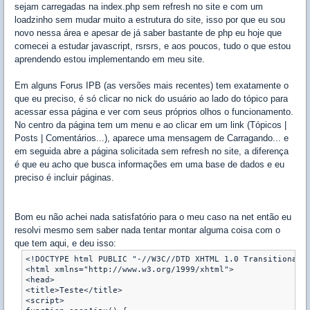
sejam carregadas na index.php sem refresh no site e com um
loadzinho sem mudar muito a estrutura do site, isso por que eu sou
novo nessa área e apesar de já saber bastante de php eu hoje que
comecei a estudar javascript, rsrsrs, e aos poucos, tudo o que estou
aprendendo estou implementando em meu site.
Em alguns Forus IPB (as versões mais recentes) tem exatamente o
que eu preciso, é só clicar no nick do usuário ao lado do tópico para
acessar essa página e ver com seus próprios olhos o funcionamento.
No centro da página tem um menu e ao clicar em um link (Tópicos |
Posts | Comentários...), aparece uma mensagem de Carragando... e
em seguida abre a página solicitada sem refresh no site, a diferença
é que eu acho que busca informações em uma base de dados e eu
preciso é incluir páginas.
Bom eu não achei nada satisfatório para o meu caso na net então eu
resolvi mesmo sem saber nada tentar montar alguma coisa com o
que tem aqui, e deu isso:
<!DOCTYPE html PUBLIC "-//W3C//DTD XHTML 1.0 Transitional//
<html xmlns="http://www.w3.org/1999/xhtml">

<head>

<title>Teste</title>

<script>
