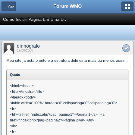
Fórum WMO
← Ajax
Como Incluir Página Em Uma Div
dinhografo
19/08/2008
Meu site já está pronto e a estrutura dele está mais ou menos assim:
Quote
<html><head>
<title>Amostra</title>
</head><body>
<table width="100%" border="0" cellspacing="0" cellpadding="0">
<tr>
<td><a href="index.php?pag=pagina1">Página 1</a> | <a
href="index.php?pag=pagina2">Página 2</a> </td>
</tr>
<tr>