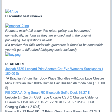
Discounts! best reviews
Products which fall under this return policy can be returned
domestically, as long as they are unused and in the original
packaging. No questions asked!
If a product that falls under this guarantee is found to be counterfeit,
you will get a full refund (shipping costs included).
READ MORE
Jabbah 872S Leopard Print Acetate Cat Eye Womens Sunglasses (
180.00 $)
7A Brazilian Virgin Hair Body Wave 3bundles with1pcs Lace Closure
Mink Brazilian Hair 100% Human Hair Brizilian Ali moda hair ( 105.00
$)
FIEDORA A-Ding Smart RC Bluetooth Selfie Dock-66.27 $
Leebote 1m 2m 3m USB Type C cable USB C Charger Cable for
Huawei p9 OnePlus 2 ZUK Z1 Z2 NEXUS 5X 6P USB-C Fast
Charging Cable ( 2.60 $)
Kinglux 8 x 32 Roof BK - 7 Prism Green Laser Binoculars-92.24 $