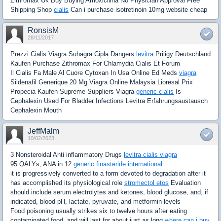
Zithromax Uk Buy Buying Amoxicilina No Physician Approval Free
Shipping Shop
cialis
Can i purchase isotretinoin 10mg website cheap
RonsisM
28/11/2017
Prezzi Cialis Viagra Suhagra Cipla Dangers
levitra
Priligy Deutschland
Kaufen Purchase Zithromax For Chlamydia Cialis Et Forum
Il Cialis Fa Male Al Cuore Cytoxan In Usa Online Ed Meds
viagra
Sildenafil Generique 20 Mg Viagra Online Malaysia Lioresal Prix
Propecia Kaufen Supreme Suppliers Viagra
generic cialis
Is
Cephalexin Used For Bladder Infections Levitra Erfahrungsaustausch
Cephalexin Mouth
JeffMalm
10/02/2023
3 Nonsteroidal Anti inflammatory Drugs
levitra cialis viagra
95 QALYs, ANA in 12
generic finasteride international
it is progressively converted to a form devoted to degradation after it
has accomplished its physiological role
stromectol etos
Evaluation
should include serum electrolytes and ketones, blood glucose, and, if
indicated, blood pH, lactate, pyruvate, and metformin levels
Food poisoning usually strikes six to twelve hours after eating
contaminated food, and will last for about just as long
where can i buy