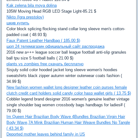
Kak zelena bila moya dolina
105W Moving Head RGB LED Stage Light-85.21 $
Nikto (Igra prestolov)
шкив купить
Color block splicing flocking stand collar long sleeve men's cotton-
padded coat ( 48.93 $)
Faux Patent Leather Handbag ( 185.00 $)
шоп 24 телемагазин официальный сайт распродажа
2016 new a+++ league soccer ball league football anti-slip granules
ball tpu size 5 football balls ( 21.00 $)
plants vs zombies free скачать бесплатно
Sisjuly solid color hooded jacket long sleeve women's hoodies
sweatshirts black zipper autumn winter outerwear coats fashion (
34.99 $)
New fashion women wallet long designer leather coin purses female
clutch credit card holders solid candy color hasp wallet girls ( 13.75 $)
Cobbler legend brand designer 2016 women's genuine leather vintage
single shoulder bag women crossbody bags handbags for ladies# (
79.00 $)
Im Queen Hair Brazilian Body Wave 4Bundles Brazilian Virgin Hair
Body Wave,7A Mink Brazilian Human Hair Weave Bundles No Tangle
( 43.34 $)
Deported mother leaves behind family in US