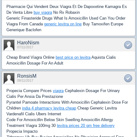
Pharmacie Qui Vendent Deux Viagra Et De Dapoxetine Kamagra Es
De Venta Libre
buy viagra
No Rx Robaxin
Generic Finasteride Drugs What Is Amoxicillin Used Can You Order
Viagra From Canada
generic levitra on line
Buy Tamoxifen Europe
Generique Baclofen
HaroNism
07/11/2017
Cheap Brand Viagra Online
best price on levitra
Aquista Cialis
Amoxicillin Dosage For An Adult
RonsisM
08/11/2017
Propecia Compare Prices
viagra
Cephalexin Dosage For Urinary
Cialis Per Ansia Da Prestazione
Pyrantel Pamoate Interactions With Amoxicillin Cephalexin Dose For
Children
india 4 pharmacy levitra cheap
Cheap Generic Levitra
Vardenafil Cialis Ubers Internet
Code For Amoxicillin Below Skin Swelling Amoxicillin Allergy
Treatment Viagra 100mg 30
levitra prices 20 gm free delivery
Propecia Impacto