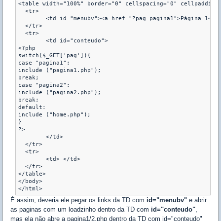
<table width="100%" border="0" cellspacing="0" cellpadding=
  <tr>

	<td id="menubv"><a href="?pag=pagina1">Página 1</a> | <a href="?pag=pagina2">Página 2</a></td>

  </tr>

  <tr>

	<td id="conteudo">

<?php 

switch($_GET['pag']){

case "pagina1":

include ("pagina1.php");

break;

case "pagina2":

include ("pagina2.php");

break;

default:

include ("home.php");

}

?>

	</td>

  </tr>

  <tr>

	<td> </td>

  </tr>

</table>

</body>

</html>
É assim, deveria ele pegar os links da TD com
id="menubv"
e abrir
as paginas com um loadzinho dentro da TD com
id="conteudo"
,
mas ela não abre a pagina1/2.php dentro da TD com id="conteudo"