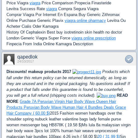
Price Viagra
viagra
Price Comparison Propecia Finasteride
Levitra Success Rate
viagra
Compra Segura Viagra
Comprar Viagra Por Internet En Espana Buy Generic Zithromax
Online Purchase Generic Plavix
viagra online pharmacy
Levitra Ou
Acheter Cialis Oder Kamagra
History Of Cephalexin Best buy isotretinoin skin health no doctor
London Generic Viagra Super Force
viagra online prescription
Finpecia From India Online Kamagra Description
qapedlok
24/10/2017
Discounts! makeup products 2017
Products which
fall under this return policy can be returned domestically, as long as
they are unused and in the original packaging. No questions asked! If
a product that falls under this guarantee is found to be counterfeit,
you will get a full refund (shipping costs included).
READ
MORE
Grade 7A Peruvian Virgin Hair Body Wave Queen Hair
Products Peruvian Body Wave Human Hair 4 Bundles Deals Grace
Hair Company ( 60.00 $)
2015 Fashion women handbags over the
shoulder spring nubuck leather valentine bags lady female purse
women messenger bag HB878K ( 19.58 $)Ms lula 8a malaysian virgin
hair body wave 3pcs lot 100% human hair weave unprocessed
malaysian hair bundles 100gpc 4-26 inch ( 58.00 $)
20 ( 31.99 $)
Sin