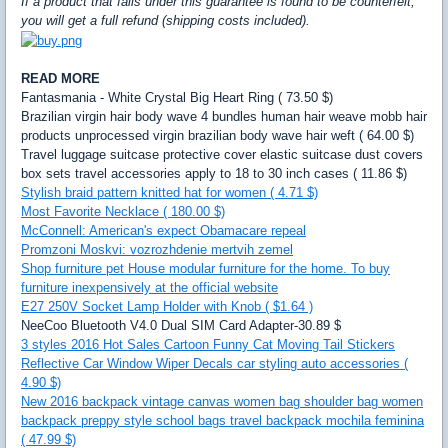
If a product that falls under this guarantee is found to be counterfeit,
you will get a full refund (shipping costs included).
READ MORE
Fantasmania - White Crystal Big Heart Ring ( 73.50 $)
Brazilian virgin hair body wave 4 bundles human hair weave mobb hair
products unprocessed virgin brazilian body wave hair weft ( 64.00 $)
Travel luggage suitcase protective cover elastic suitcase dust covers
box sets travel accessories apply to 18 to 30 inch cases ( 11.86 $)
Stylish braid pattern knitted hat for women ( 4.71 $)
Most Favorite Necklace ( 180.00 $)
McConnell: American's expect Obamacare repeal
Promzoni Moskvi: vozrozhdenie mertvih zemel
Shop furniture pet House modular furniture for the home. To buy
furniture inexpensively at the official website
E27 250V Socket Lamp Holder with Knob ( $1.64 )
NeeCoo Bluetooth V4.0 Dual SIM Card Adapter-30.89 $
3 styles 2016 Hot Sales Cartoon Funny Cat Moving Tail Stickers
Reflective Car Window Wiper Decals car styling auto accessories (
4.90 $)
New 2016 backpack vintage canvas women bag shoulder bag women
backpack preppy style school bags travel backpack mochila feminina
( 47.99 $)