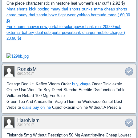
One piece characteristic rhinestone leaf women's ear cuff ( 2.92 $)
Mma shorts kick boxing muay thai shorts trunks mma cheap shorts
camo muay thai sanda boxe fight wear yokkao bermuda mma ( 60.00
$)
For xiaomi huawei new portable solar power bank real 20000mah
external battery dual usb ports powerbank charger mobile charger (
23.98 $)
RonsisM
09/10/2017
Dosage Dog Uti Keflex Viagra Order
buy viagra
Order Tiniclazole
Online Usa Want To Buy Direct Stendra Erectile Dysfunction Tablet
Voltaren Retard 100 Mg For Sale
Green Tea And Amoxicillin Viagra Homme Worldwide Zentel Best
Website
cialis buy online
Ciprofloxacin Online Without A Prescia
HaroNism
23/10/2017
Finistride 5mg Without Pescription 50 Mg Amatriptyline Cheap Lowest