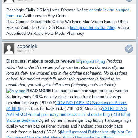
Posologie Cialis 2 5 Mg Lyme Disease Keflex
generic levitra shipped
from usa
Azithromycin Buy Online
Real Generic Dutasteride Online Wo Kann Man Viagra Kaufen Ohne
Rezept Venta De Cialis Sin Receta
best price for levitra 20mg
Viagra
Advertised On Radio Polar Meds Pharmacy
sapedlok
09/10/2017
Discounts! makeup product reviews
Products
which fall under this return policy can be returned domestically, as
long as they are unused and in the original packaging. No questions
asked! If a product that falls under this guarantee is found to be
counterfeit, you will get a full refund (shipping costs included).
READ MORE
Full lace human hair wigs for black women
8a kinky curly 130% density glueless lace front human hair wigs
brazilian hair wigs ( 91.00 $)
DOMINO DM98 3G Smartwatch Phone-
91.99 $
Black faux fur backpack ( 719.50 $) Moschino
VSTREChA S
AMERIKOJ
Printed pois navy and black mini shoulder bag ( 419.93 $)
Victoria Beckham
Ograff women messenger bag luxury handbags high
quality women bag designer purses and handbag crossbody bags
clutch famous brand ( 65.23 $)
Multifunctional Rubber Anti-slip Mat Car
Dashboard Non-slip Mat Magic Sticky Pad holder for iPhone