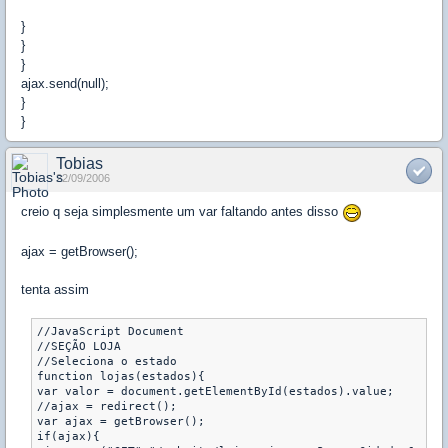
}
}
}
ajax.send(null);
}
}
Tobias
22/09/2006
creio q seja simplesmente um var faltando antes disso
ajax = getBrowser();
tenta assim
//JavaScript Document

//SEÇÃO LOJA

//Seleciona o estado

function lojas(estados){

var valor = document.getElementById(estados).value;

//ajax = redirect();

var ajax = getBrowser();

if(ajax){
