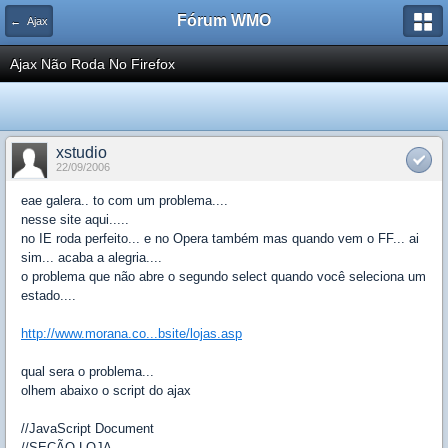
Fórum WMO
← Ajax
Ajax Não Roda No Firefox
xstudio
22/09/2006
eae galera.. to com um problema....
nesse site aqui.....
no IE roda perfeito... e no Opera também mas quando vem o FF... ai
sim... acaba a alegria....
o problema que não abre o segundo select quando você seleciona um
estado....
http://www.morana.co...bsite/lojas.asp
qual sera o problema...
olhem abaixo o script do ajax
//JavaScript Document
//SEÇÃO LOJA