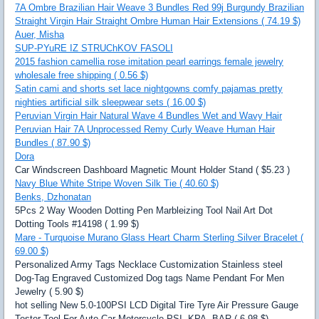
7A Ombre Brazilian Hair Weave 3 Bundles Red 99j Burgundy Brazilian
Straight Virgin Hair Straight Ombre Human Hair Extensions ( 74.19 $)
Auer, Misha
SUP-PYuRE IZ STRUChKOV FASOLI
2015 fashion camellia rose imitation pearl earrings female jewelry
wholesale free shipping ( 0.56 $)
Satin cami and shorts set lace nightgowns comfy pajamas pretty
nighties artificial silk sleepwear sets ( 16.00 $)
Peruvian Virgin Hair Natural Wave 4 Bundles Wet and Wavy Hair
Peruvian Hair 7A Unprocessed Remy Curly Weave Human Hair
Bundles ( 87.90 $)
Dora
Car Windscreen Dashboard Magnetic Mount Holder Stand ( $5.23 )
Navy Blue White Stripe Woven Silk Tie ( 40.60 $)
Benks, Dzhonatan
5Pcs 2 Way Wooden Dotting Pen Marbleizing Tool Nail Art Dot
Dotting Tools #14198 ( 1.99 $)
Mare - Turquoise Murano Glass Heart Charm Sterling Silver Bracelet (
69.00 $)
Personalized Army Tags Necklace Customization Stainless steel
Dog-Tag Engraved Customized Dog tags Name Pendant For Men
Jewelry ( 5.90 $)
hot selling New 5.0-100PSI LCD Digital Tire Tyre Air Pressure Gauge
Tester Tool For Auto Car Motorcycle PSI, KPA, BAR ( 6.98 $)