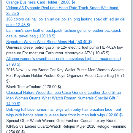
Orange Business Card Holder ( 28.00 $)
Vidonn A6 Dynamic Real-time Heart Rate Track Smart Wristband-
25.25 $
168 colors gel nail polish uv gel polish long lasting soak off led uv gel
color ( 2.45 $)
Lan men's cow leather backpack fashion genuine leather backpack
casual travel bag ( 120.18 $)
Signature Woven Wool Blend Mens Hat ( 50.40 $)
Universal diesel petrol gasoline 12v electric fuel pump HEP-02A low
pressure For most car Carburetor Motorcycle ATV ( 10.45 $)
Alluring women's sweetheart neck sleeveless high slit maxi dress (
27.93 $)
2016 New Luxurry Brand Car Key Wallet Purse Men Women Woolen
Felt Keychain Holder Pocket Keys Organizer Pouch Case Bag ( 6.71
$)
Black Tote wFoulard ( 178.00 $)
Classical Nature Wood Bamboo Case Genuine Leather Band Strap
Men Women Quartz Wrist Watch Roman Numerals Special Gift (
14.99 $)
Bob wig full lace human hair wigs with baby hair brazilian lace front
wigs with bangs short glueless lace front human hair wigs ( 92.00 $)
Special Offer Watch Women Gold Fashion Casual Luxury Brand
KINGSKY Ladies Quartz-Watch Relojes Mujer 2016 Relogio Feminino
( 254.00 $)