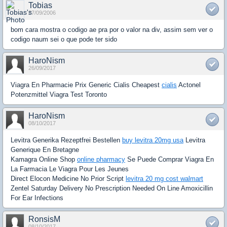
Tobias
27/09/2006
bom cara mostra o codigo ae pra por o valor na div, assim sem ver o
codigo naum sei o que pode ter sido
HaroNism
26/09/2017
Viagra En Pharmacie Prix Generic Cialis Cheapest
cialis
Actonel
Potenzmittel Viagra Test Toronto
HaroNism
08/10/2017
Levitra Generika Rezeptfrei Bestellen
buy levitra 20mg usa
Levitra
Generique En Bretagne
Kamagra Online Shop
online pharmacy
Se Puede Comprar Viagra En
La Farmacia Le Viagra Pour Les Jeunes
Direct Elocon Medicine No Prior Script
levitra 20 mg cost walmart
Zentel Saturday Delivery No Prescription Needed On Line Amoxicillin
For Ear Infections
RonsisM
08/10/2017