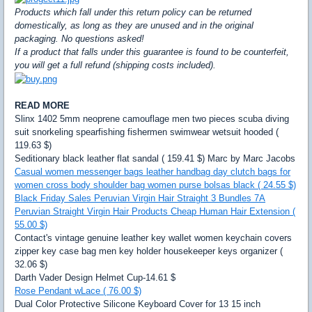
Products which fall under this return policy can be returned
domestically, as long as they are unused and in the original
packaging. No questions asked!
If a product that falls under this guarantee is found to be counterfeit,
you will get a full refund (shipping costs included).
READ MORE
Slinx 1402 5mm neoprene camouflage men two pieces scuba diving
suit snorkeling spearfishing fishermen swimwear wetsuit hooded (
119.63 $)
Seditionary black leather flat sandal ( 159.41 $) Marc by Marc Jacobs
Casual women messenger bags leather handbag day clutch bags for
women cross body shoulder bag women purse bolsas black ( 24.55 $)
Black Friday Sales Peruvian Virgin Hair Straight 3 Bundles 7A
Peruvian Straight Virgin Hair Products Cheap Human Hair Extension (
55.00 $)
Contact's vintage genuine leather key wallet women keychain covers
zipper key case bag men key holder housekeeper keys organizer (
32.06 $)
Darth Vader Design Helmet Cup-14.61 $
Rose Pendant wLace ( 76.00 $)
Dual Color Protective Silicone Keyboard Cover for 13 15 inch