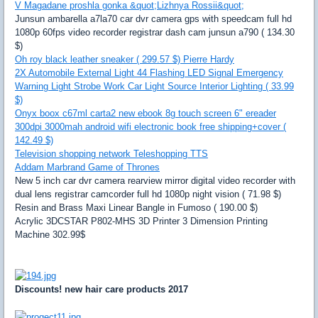
V Magadane proshla gonka &quot;Lizhnya Rossii&quot;
Junsun ambarella a7la70 car dvr camera gps with speedcam full hd
1080p 60fps video recorder registrar dash cam junsun a790 ( 134.30
$)
Oh roy black leather sneaker ( 299.57 $) Pierre Hardy
2X Automobile External Light 44 Flashing LED Signal Emergency
Warning Light Strobe Work Car Light Source Interior Lighting ( 33.99
$)
Onyx boox c67ml carta2 new ebook 8g touch screen 6" ereader
300dpi 3000mah android wifi electronic book free shipping+cover (
142.49 $)
Television shopping network Teleshopping TTS
Addam Marbrand Game of Thrones
New 5 inch car dvr camera rearview mirror digital video recorder with
dual lens registrar camcorder full hd 1080p night vision ( 71.98 $)
Resin and Brass Maxi Linear Bangle in Fumoso ( 190.00 $)
Acrylic 3DCSTAR P802-MHS 3D Printer 3 Dimension Printing
Machine 302.99$
Discounts! new hair care products 2017