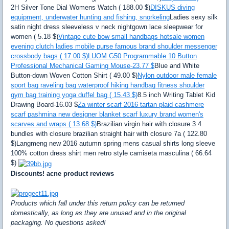
2H Silver Tone Dial Womens Watch ( 188.00 $)
DISKUS diving
equipment, underwater hunting and fishing, snorkeling
Ladies sexy silk
satin night dress sleeveless v neck nightgown lace sleepwear for
women ( 5.18 $)
Vintage cute bow small handbags hotsale women
evening clutch ladies mobile purse famous brand shoulder messenger
crossbody bags ( 17.00 $)
LUOM G50 Programmable 10 Button
Professional Mechanical Gaming Mouse-23.77 $
Blue and White
Button-down Woven Cotton Shirt ( 49.00 $)
Nylon outdoor male female
sport bag raveling bag waterproof hiking handbag fitness shoulder
gym bag training yoga duffel bag ( 15.43 $)
8.5 inch Writing Tablet Kid
Drawing Board-16.03 $
Za winter scarf 2016 tartan plaid cashmere
scarf pashmina new designer blanket scarf luxury brand women's
scarves and wraps ( 13.68 $)
Brazilian virgin hair with closure 3 4
bundles with closure brazilian straight hair with closure 7a ( 122.80
$)Langmeng new 2016 autumn spring mens casual shirts long sleeve
100% cotton dress shirt men retro style camiseta masculina ( 66.64
$)
Discounts! acne product reviews
Products which fall under this return policy can be returned
domestically, as long as they are unused and in the original
packaging. No questions asked!