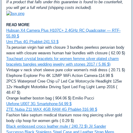
If a product that falls under this guarantee is found to be counterfeit,
you will get a full refund (shipping costs included).
READ MORE
Hubsan X4 Camera Plus H107C+ 2.4GHz RC Quadcopter — RTF-
55.89 $
Umi Plus 4G Phablet-241.53 $
7a peruvian virgin hair with closure 3 bundles peerless peruvian body
wave with closure weaves human hair bundles with closure ( 62.00 $)
Toucheart crystal bracelets for women femme silver plated charm
bracelets bangles wedding jewelry with stones 2017 ( 5.86 $)
Vintage v neck short sleeve pure color women's midi dress ( 20.71 $)
Elephone Explorer Pro 4K 12MP WiFi Action Camera-114.98 $
2PCS Waterproof Cree Chip u7 Led Car Motorcycle Headlight 125w
12v Headlight Motorbike Driving Spot Led Fog Light Lamp 2016 (
48.47 $)
Orange leather boston bag ( 904.06 $) Emilio Pucci
Ulefone U007 3G Smartphone-54.99 $
ZTE Nubia Z11 MAX 4GB RAM 4G Phablet-316.98 $
Fashion fake septum medical titanium nose ring piercing silver gold
body clip hoop for women girls ( 0.29 $)
Black embossed croco leather mule ( 240.72 $) Jil Sander
Successo Black Stainless Steel Case and Leather Strap Mens