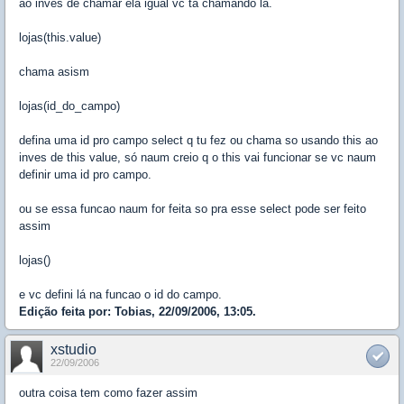
ao invés de chamar ela igual vc ta chamando la.
lojas(this.value)
chama asism
lojas(id_do_campo)
defina uma id pro campo select q tu fez ou chama so usando this ao
inves de this value, só naum creio q o this vai funcionar se vc naum
definir uma id pro campo.
ou se essa funcao naum for feita so pra esse select pode ser feito
assim
lojas()
e vc defini lá na funcao o id do campo.
Edição feita por: Tobias, 22/09/2006, 13:05.
xstudio
22/09/2006
outra coisa tem como fazer assim