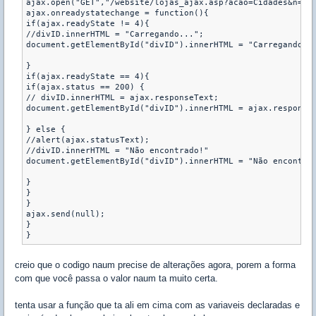
ajax.open("GET","/website/lojas_ajax.asp?acao=Cidades&n="+v
ajax.onreadystatechange = function(){

if(ajax.readyState != 4){

//divID.innerHTML = "Carregando...";

document.getElementById("divID").innerHTML = "Carregando...
}

if(ajax.readyState == 4){

if(ajax.status == 200) {

// divID.innerHTML = ajax.responseText;

document.getElementById("divID").innerHTML = ajax.responseT
} else {

//alert(ajax.statusText);

//divID.innerHTML = "Não encontrado!"

document.getElementById("divID").innerHTML = "Não encontrad
}

}

}

ajax.send(null);

}

}
creio que o codigo naum precise de alterações agora, porem a forma
com que você passa o valor naum ta muito certa.
tenta usar a função que ta ali em cima com as variaveis declaradas e