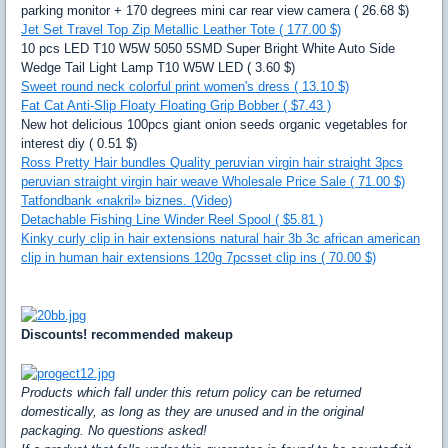
parking monitor + 170 degrees mini car rear view camera ( 26.68 $)
Jet Set Travel Top Zip Metallic Leather Tote ( 177.00 $)
10 pcs LED T10 W5W 5050 5SMD Super Bright White Auto Side
Wedge Tail Light Lamp T10 W5W LED ( 3.60 $)
Sweet round neck colorful print women's dress ( 13.10 $)
Fat Cat Anti-Slip Floaty Floating Grip Bobber ( $7.43 )
New hot delicious 100pcs giant onion seeds organic vegetables for
interest diy ( 0.51 $)
Ross Pretty Hair bundles Quality peruvian virgin hair straight 3pcs
peruvian straight virgin hair weave Wholesale Price Sale ( 71.00 $)
Tatfondbank «nakril» biznes. (Video)
Detachable Fishing Line Winder Reel Spool ( $5.81 )
Kinky curly clip in hair extensions natural hair 3b 3c african american
clip in human hair extensions 120g 7pcsset clip ins ( 70.00 $)
Discounts! recommended makeup
Products which fall under this return policy can be returned
domestically, as long as they are unused and in the original
packaging. No questions asked!