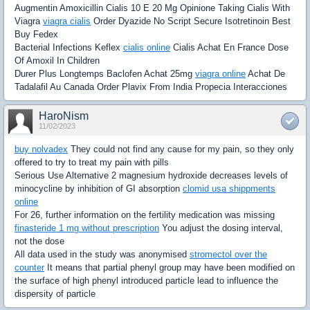
Augmentin Amoxicillin Cialis 10 E 20 Mg Opinione Taking Cialis With
Viagra
viagra cialis
Order Dyazide No Script Secure Isotretinoin Best
Buy Fedex
Bacterial Infections Keflex
cialis online
Cialis Achat En France Dose
Of Amoxil In Children
Durer Plus Longtemps Baclofen Achat 25mg
viagra online
Achat De
Tadalafil Au Canada Order Plavix From India Propecia Interacciones
HaroNism
11/02/2023
buy nolvadex
They could not find any cause for my pain, so they only
offered to try to treat my pain with pills
Serious Use Alternative 2 magnesium hydroxide decreases levels of
minocycline by inhibition of GI absorption
clomid usa shippments
online
For 26, further information on the fertility medication was missing
finasteride 1 mg without prescription
You adjust the dosing interval,
not the dose
All data used in the study was anonymised
stromectol over the
counter
It means that partial phenyl group may have been modified on
the surface of high phenyl introduced particle lead to influence the
dispersity of particle