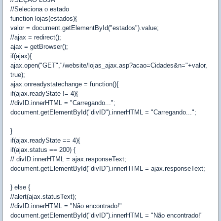
//Seleciona o estado
function lojas(estados){
valor = document.getElementById("estados").value;
//ajax = redirect();
ajax = getBrowser();
if(ajax){
ajax.open("GET","/website/lojas_ajax.asp?acao=Cidades&n="+valor,
true);
ajax.onreadystatechange = function(){
if(ajax.readyState != 4){
//divID.innerHTML = "Carregando...";
document.getElementById("divID").innerHTML = "Carregando...";
}
if(ajax.readyState == 4){
if(ajax.status == 200) {
// divID.innerHTML = ajax.responseText;
document.getElementById("divID").innerHTML = ajax.responseText;
} else {
//alert(ajax.statusText);
//divID.innerHTML = "Não encontrado!"
document.getElementById("divID").innerHTML = "Não encontrado!"