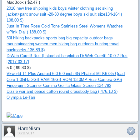
MacBook ( $2.47 )
2016 new free shipping kids boys winter clothing set skiing
jacket+pant snow suit -20-30 degree boys ski suit size134-164 (
108.00 $)
Just In Time Rose Gold Tone Stainless Steel Womens Watches
wPink Dial ( 188.00 $)
50l hiking backpacks sports bag big capacity outdoor bags
mountaineering women men hiking bag outdoors hunting travel
backpacks ( 36.89 $)
DrWeb CureIt! Rus [] skachat besplatno Dr.Web CureIt! 10.0.7 Rus
[2017-03-17]
5.0 ( 99.80 $)
Vkworld T1 Plus Android 6.0 6.0 inch 4G Phablet MTK6735 Quad
Core 1.0GHz 2GB RAM 16GB ROM 13.0MP Rear Camera GPS
Fingerprint Scanner Corning Gorilla Glass Screen 134.79$
Dizzie war and peace cotton round crossbody bag ( 476.10 $)
Olympia Le-Tan
HaroNism
30/11/2017