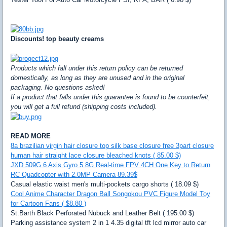
Discounts! top beauty creams
Products which fall under this return policy can be returned
domestically, as long as they are unused and in the original
packaging. No questions asked!
If a product that falls under this guarantee is found to be counterfeit,
you will get a full refund (shipping costs included).
READ MORE
8a brazilian virgin hair closure top silk base closure free 3part closure
human hair straight lace closure bleached knots ( 85.00 $)
JXD 509G 6 Axis Gyro 5.8G Real-time FPV 4CH One Key to Return
RC Quadcopter with 2.0MP Camera 89.39$
Casual elastic waist men's multi-pockets cargo shorts ( 18.09 $)
Cool Anime Character Dragon Ball Songokou PVC Figure Model Toy
for Cartoon Fans ( $8.80 )
St.Barth Black Perforated Nubuck and Leather Belt ( 195.00 $)
Parking assistance system 2 in 1 4.35 digital tft lcd mirror auto car