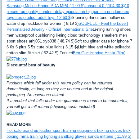
Samsung Mobile Phone PDA MP4 ( 1.99 $)
Junsun 4.0 ( 104.30 $)
10
pieces top quality condom delay ejaculation big particle condom sex
toys sex product adult toys ( 2.60 $)
Stunning rhinestone hollow out
water drop necklace for women ( 9.19 $)
SOUFEEL - Feel the Love |
Personalized Jewelry - Official International Site
Li-ning running shoes
men waterproof cushioning li-ning cloud techonology sneakers men
sport shoes arhj051 xyp038 ( 48.74 $)Soft tpu glitter case for iphone 7
6 6s 6 plus 5 5s cute blue light ( 3.15 $)Light blue and white polkadot
cotton slim fit shirt ( 52.42 $) Forzieri
Ben-Gur: istoriya Hrista (film)
Discounts! best of beauty
Products which fall under this return policy can be returned
domestically, as long as they are unused and in the original
packaging. No questions asked!
If a product that falls under this guarantee is found to be counterfeit,
you will get a full refund (shipping costs included).
READ MORE
Hot sale brand pu leather sport training equipment boxing gloves kick
boxing mma training fighting sandbag gloves sanda mittens ( 11.99 $)