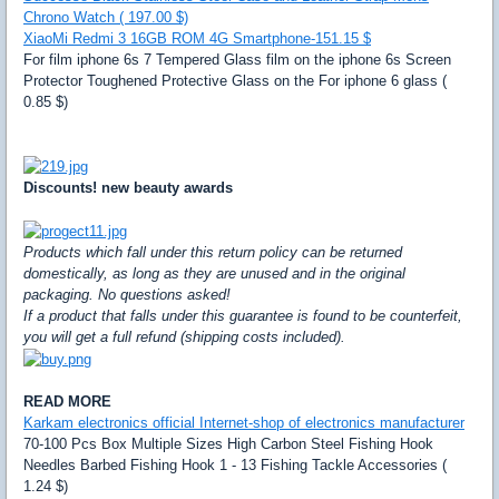
Chrono Watch ( 197.00 $)
XiaoMi Redmi 3 16GB ROM 4G Smartphone-151.15 $
For film iphone 6s 7 Tempered Glass film on the iphone 6s Screen
Protector Toughened Protective Glass on the For iphone 6 glass (
0.85 $)
Discounts! new beauty awards
Products which fall under this return policy can be returned
domestically, as long as they are unused and in the original
packaging. No questions asked!
If a product that falls under this guarantee is found to be counterfeit,
you will get a full refund (shipping costs included).
READ MORE
Karkam electronics official Internet-shop of electronics manufacturer
70-100 Pcs Box Multiple Sizes High Carbon Steel Fishing Hook
Needles Barbed Fishing Hook 1 - 13 Fishing Tackle Accessories (
1.24 $)