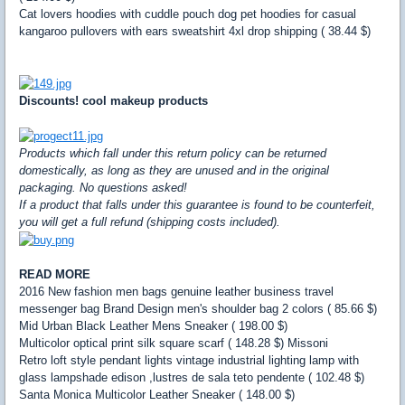
Cat lovers hoodies with cuddle pouch dog pet hoodies for casual
kangaroo pullovers with ears sweatshirt 4xl drop shipping ( 38.44 $)
Discounts! cool makeup products
Products which fall under this return policy can be returned
domestically, as long as they are unused and in the original
packaging. No questions asked!
If a product that falls under this guarantee is found to be counterfeit,
you will get a full refund (shipping costs included).
READ MORE
2016 New fashion men bags genuine leather business travel
messenger bag Brand Design men's shoulder bag 2 colors ( 85.66 $)
Mid Urban Black Leather Mens Sneaker ( 198.00 $)
Multicolor optical print silk square scarf ( 148.28 $) Missoni
Retro loft style pendant lights vintage industrial lighting lamp with
glass lampshade edison ,lustres de sala teto pendente ( 102.48 $)
Santa Monica Multicolor Leather Sneaker ( 148.00 $)