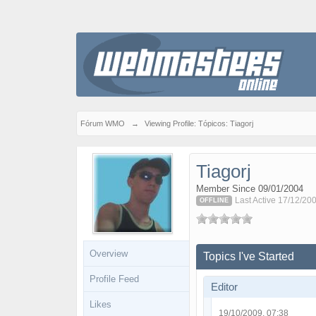
Fórum WMO
→
Viewing Profile: Tópicos: Tiagorj
Tiagorj
Member Since 09/01/2004
Last Active 17/12/20
OFFLINE
Overview
Topics I've Started
Profile Feed
Editor
Likes
19/10/2009, 07:38