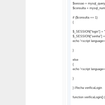
$sessao = mysql_query("s
$consulta = mysql_num
if ($consulta == 1)
{
$_SESSION["login"] = "
$_SESSION["senha"] =
echo '<script language=
}
else
{
echo '<script language= 
}
} //fecha verificaLogin
function verificaLogin() 