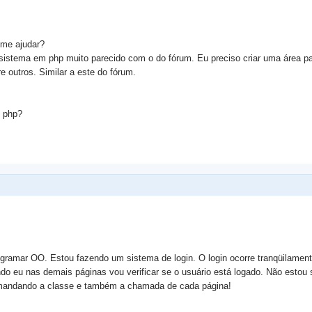
me ajudar?
istema em php muito parecido com o do fórum. Eu preciso criar uma área par
tre outros. Similar a este do fórum.
m php?
ramar OO. Estou fazendo um sistema de login. O login ocorre tranqüilament
do eu nas demais páginas vou verificar se o usuário está logado. Não estou
 mandando a classe e também a chamada de cada página!