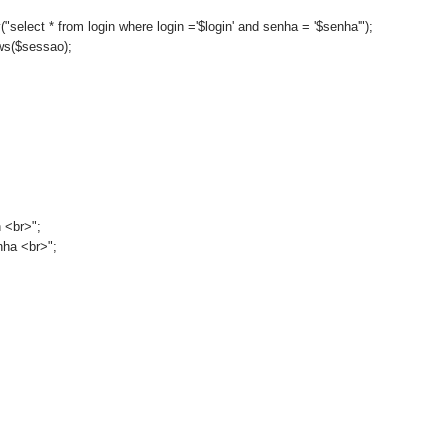
select * from login where login ='$login' and senha = '$senha'");
ws($sessao);
n <br>";
nha <br>";