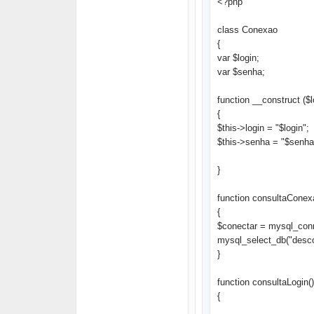
<?php
class Conexao
{
var $login;
var $senha;
function __construct ($
{
$this->login = "$login";
$this->senha = "$senha
}
function consultaConex
{
$conectar = mysql_conne
mysql_select_db("desco
}
function consultaLogin()
{