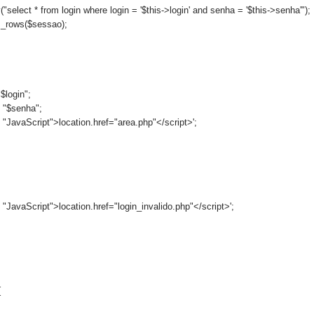
elect * from login where login = '$this->login' and senha = '$this->senha'");
_rows($sessao);
$login";
 "$senha";
 "JavaScript">location.href="area.php"</script>';
"JavaScript">location.href="login_invalido.php"</script>';
{