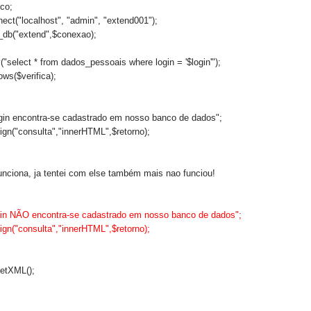
co;
ct("localhost", "admin", "extend001");
_db("extend",$conexao);
("select * from dados_pessoais where login = '$login'");
ws($verifica);
login encontra-se cadastrado em nosso banco de dados";
n("consulta","innerHTML",$retorno);
 funciona, ja tentei com else também mais nao funciou!
ogin NÃO encontra-se cadastrado em nosso banco de dados";
n("consulta","innerHTML",$retorno);
etXML();