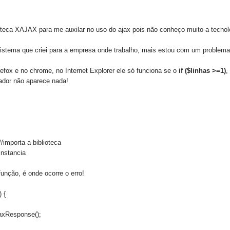
ioteca XAJAX para me auxilar no uso do ajax pois não conheço muito a tecnolo
stema que criei para a empresa onde trabalho, mais estou com um problema
refox e no chrome, no Internet Explorer ele só funciona se o
if ($linhas >=1)
,
dor não aparece nada!
//importa a biblioteca
instancia
função, é onde ocorre o erro!
 {
axResponse();