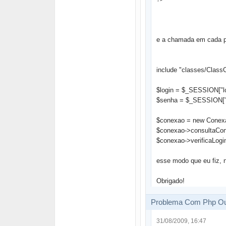
e a chamada em cada pá
include "classes/Class
$login = $_SESSION["lo
$senha = $_SESSION["
$conexao = new Conexa
$conexao->consultaCon
$conexao->verificaLogin
esse modo que eu fiz, n
Obrigado!
Problema Com Php Ou
31/08/2009, 16:47