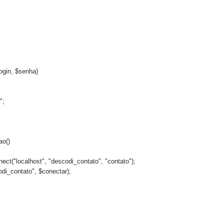
login, $senha)
";
ao()
ct("localhost", "descodi_contato", "contato");
di_contato", $conectar);