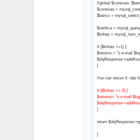
//global $conexao, $ban
$conexao = mysql_conne
$banco = mysql_select
$verifica = mysql_query
$linhas = mysql_num_ro
if ($linhas >=1) {
$retorno = "o e-mail $
$objResponse->addAssig
}
//se cair nesse if, não
if ($linhas == 0) {
$retorno= "o e-mail $l
$objResponse->addAssig
}
return $objResponse->g
}