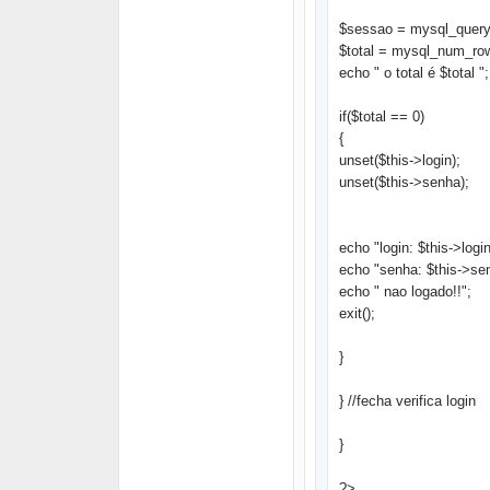
$sessao = mysql_query("
$total = mysql_num_ro
echo " o total é $total ";
if($total == 0)
{
unset($this->login);
unset($this->senha);
echo "login: $this->logi
echo "senha: $this->se
echo " nao logado!!";
exit();
}
} //fecha verifica login
}
?>