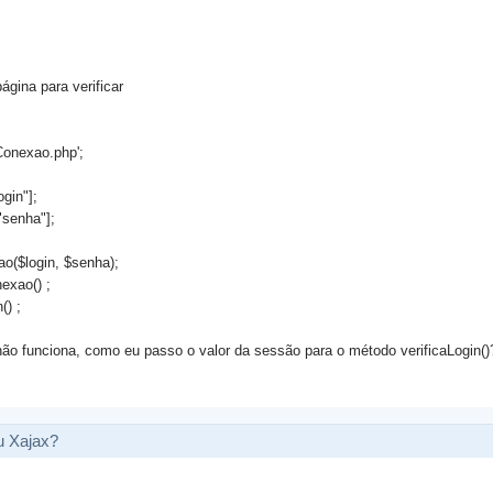
gina para verificar
Conexao.php';
gin"];
senha"];
o($login, $senha);
exao() ;
() ;
ão funciona, como eu passo o valor da sessão para o método verificaLogin()
 Xajax?