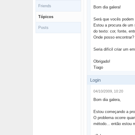
Friends
Bom dia galera!
Tópicos
Será que vocês podem 
Estou a procura de um s
Posts
do texto: cor, fonte, en
Onde posso encontrar?
Seria difícil criar um e
Obrigado!
Tiago
Login
04/10/2009, 10:20
Bom dia galera,
Estou começando a prog
O problema ocorre quan
método... então estou