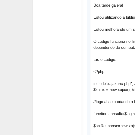
Boa tarde galera!
Estou utilizando a bibl
Estou melhorando um si
O código funciona no fi
dependendo do computa
Eis o codigo:
<?php
include"xajax.inc.php"; 
$xajax = new xajax(); //
//logo abaixo criando a 
function consulta($login)
$objResponse=new xaj