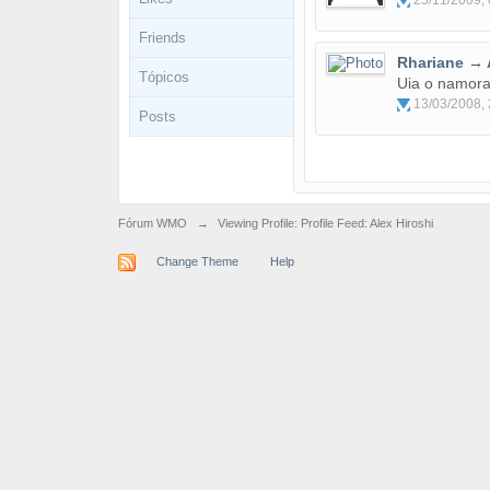
25/11/2009, 
Friends
Rhariane
→
Tópicos
Uia o namor
13/03/2008, 
Posts
Fórum WMO
→
Viewing Profile: Profile Feed: Alex Hiroshi
Change Theme
Help