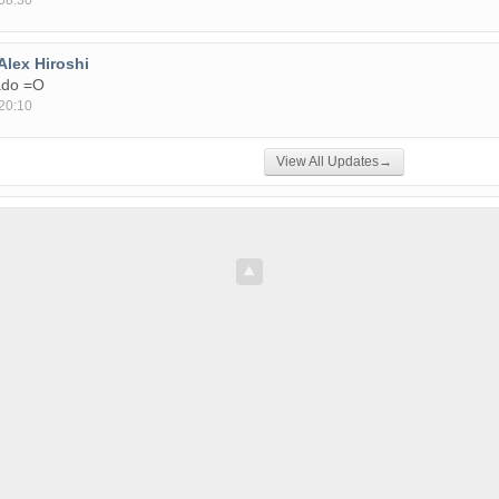
08:30
Alex Hiroshi
ado =O
20:10
View All Updates→