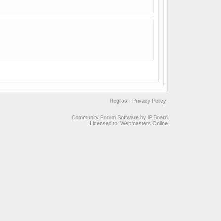
Regras
·
Privacy Policy
Community Forum Software by IP.Board
Licensed to: Webmasters Online