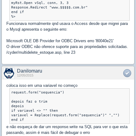
myRst.Open vSql, conn, 3, 3

Response.Redirect "www.$$$$$.com.br"

end if

Funcionava normalmente qnd usava o Access desde que migrei para
o Mysql apresenta o seguinte erro:
Microsoft OLE DB Provider for ODBC Drivers erro '80040e21'
O driver ODBC não oferece suporte para as propriedades solicitadas.
/cyder/multidelete_estoque.asp, line 23
Danilomaru
12/05/2015
coloca isso em uma variavel no começo
request.form("sequencia")

depois faz o trim

depois 

if variavel <> "" then

variavel = Replace(request.form("sequencia")" ","")

end if
e não esqueça de dar um response.write na SQL para ver o que esta
passando, assim é mais fácil de debugar o erro