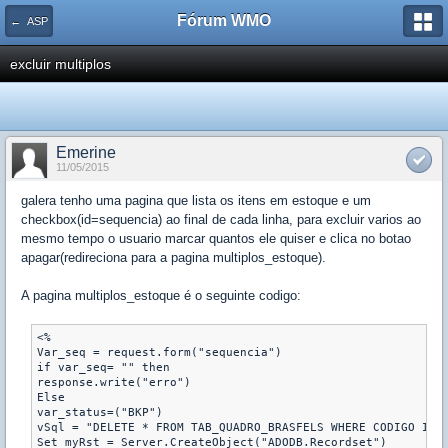
Fórum WMO
← ASP
excluir multiplos
Emerine
11/05/2015
galera tenho uma pagina que lista os itens em estoque e um
checkbox(id=sequencia) ao final de cada linha, para excluir varios ao
mesmo tempo o usuario marcar quantos ele quiser e clica no botao
apagar(redireciona para a pagina multiplos_estoque).
A pagina multiplos_estoque é o seguinte codigo:
<%

Var_seq = request.form("sequencia")

if var_seq= "" then

response.write("erro")

Else

var_status=("BKP")

vSql = "DELETE * FROM TAB_QUADRO_BRASFELS WHERE CODIGO IN (
Set myRst = Server.CreateObject("ADODB.Recordset")
