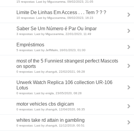
15 respostas: Last by Miguceamma, 09/02/2023, 21:05
Limite De Linhas Em Access . . . Tem ? ? ?
10 respostas: Last by Miguceamma, 08/02/2023, 16:23
Saber Se Um Número é Par Ou ímpar
3 respostas: Last by Miguceamma, 22/01/2023, 11:49
Empréstimos
5 respostas: Last by JeffMalm, 16/01/2023, 01:00
most of the 5 Funniest strangest perfect Mascots
on sports
0 respostas: Last by zhangzk, 22/02/2021, 06:28
Urwerk Watch Replica 106 collection UR-106
Lotus
0 respostas: Last by enigla, 23/05/2020, 08:28
motor vehicles cbs digicam
0 respostas: Last by zhangzk, 12/04/2020, 06:35
whites take rd attain in gambling
0 respostas: Last by zhangzk, 11/12/2019, 00:51