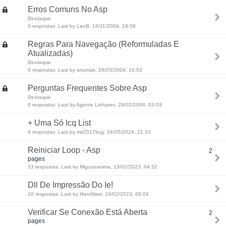
Erros Comuns No Asp
Destaque
0 respostas: Last by LeoB, 16/11/2004, 19:58
Regras Para Navegação (Reformuladas E
Atualizadas)
Destaque
0 respostas: Last by wozniak, 26/03/2004, 16:03
Perguntas Frequentes Sobre Asp
Destaque
0 respostas: Last by Agente Linhares, 28/02/2004, 03:03
+ Uma Só Icq List
4 respostas: Last by mir2017lrug, 04/05/2024, 21:10
Reiniciar Loop - Asp
2
pages
23 respostas: Last by Miguceamma, 13/02/2023, 04:32
Dll De Impressão Do Ie!
10 respostas: Last by HaroNism, 10/02/2023, 06:04
Verificar Se Conexão Está Aberta
2
pages