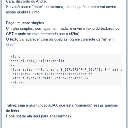
Cara, discordo do André.
Se você usar o "enter" no textarea, ele obrigatóriamente vai enviar
essas quebras junto.
Faça um teste simples.
Um php simples, sem ajax nem nada, e envie o texto do textarea por
GET e onde vc esta recebendo use o nl2br();
O texto vai aparecer com as quebras, pq ele converte os "\n" em "
<br>".
<?php

echo nl2br($_GET['texto']);

?>

<form action="<?php echo $_SERVER['PHP_SELF']; ?>" method="
 <textarea name="texto"></textarea><br />

 <input type="submit" value="enviar" />

Talvez seja a sua funcao AJAX que esta "comendo" essas quebras
de linha.
Pode postar ela aqui para analisarmos?