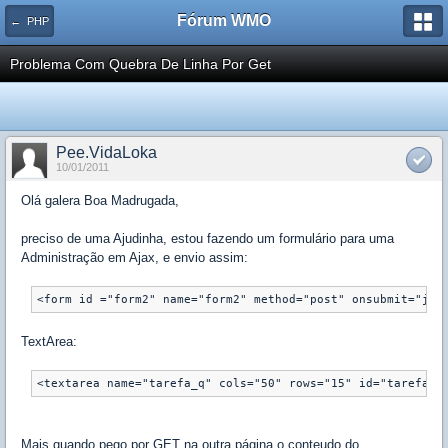
Fórum WMO
← PHP
Problema Com Quebra De Linha Por Get
Pee.VidaLoka
10/01/2011
Olá galera Boa Madrugada,
preciso de uma Ajudinha, estou fazendo um formulário para uma
Administração em Ajax, e envio assim:
<form id ="form2" name="form2" method="post" onsubmit="jav
TextArea:
<textarea name="tarefa_q" cols="50" rows="15" id="tarefa_q
Mais quando pego por GET na outra página o conteudo do