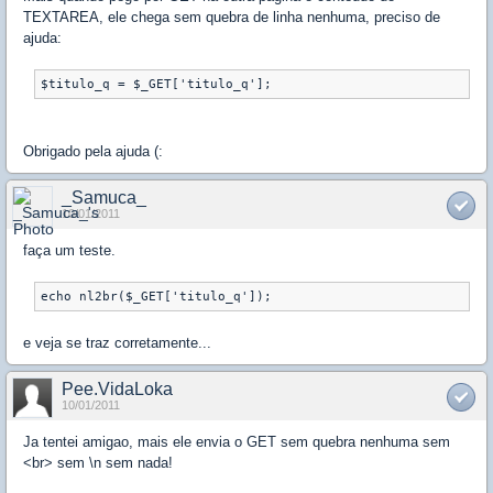
TEXTAREA, ele chega sem quebra de linha nenhuma, preciso de
ajuda:
$titulo_q = $_GET['titulo_q'];
Obrigado pela ajuda (:
_Samuca_
10/01/2011
faça um teste.
echo nl2br($_GET['titulo_q']);
e veja se traz corretamente...
Pee.VidaLoka
10/01/2011
Ja tentei amigao, mais ele envia o GET sem quebra nenhuma sem
<br> sem \n sem nada!