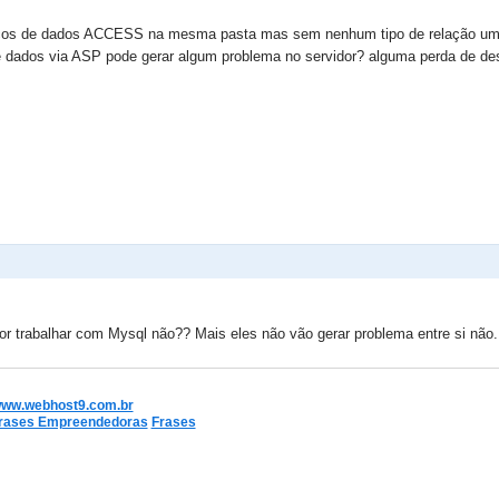
cos de dados ACCESS na mesma pasta mas sem nenhum tipo de relação um c
de dados via ASP pode gerar algum problema no servidor? alguma perda d
or trabalhar com Mysql não?? Mais eles não vão gerar problema entre si não.
www.webhost9.com.br
rases Empreendedoras
Frases