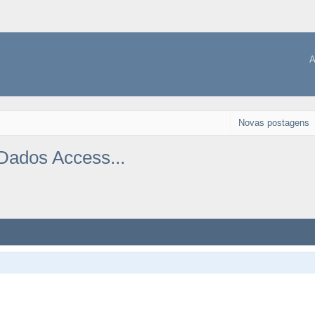
A
Novas postagens
Dados Access...