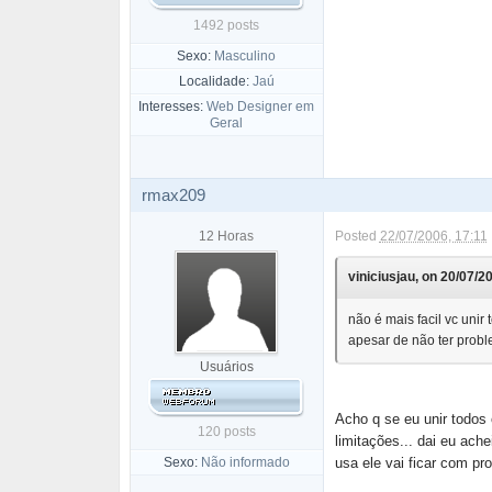
1492 posts
Sexo:
Masculino
Localidade:
Jaú
Interesses:
Web Designer em
Geral
rmax209
12 Horas
Posted
22/07/2006, 17:11
viniciusjau, on 20/07/20
não é mais facil vc uni
apesar de não ter proble
Usuários
Acho q se eu unir todos
120 posts
limitações... dai eu ach
Sexo:
Não informado
usa ele vai ficar com pr