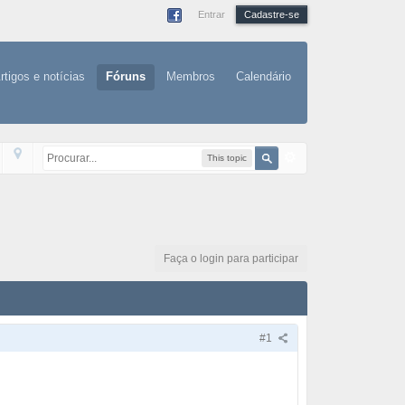
Entrar
Cadastre-se
rtigos e notícias
Fóruns
Membros
Calendário
This topic
Faça o login para participar
#1