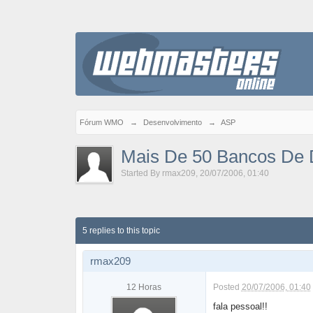
Fórum WMO
→
Desenvolvimento
→
ASP
Mais De 50 Bancos De 
Started By
rmax209
,
20/07/2006, 01:40
5 replies to this topic
rmax209
12 Horas
Posted
20/07/2006, 01:40
fala pessoal!!