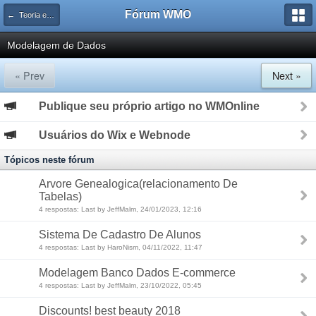
Fórum WMO
← Teoria em Banco de Dados
Modelagem de Dados
« Prev
Next »
Publique seu próprio artigo no WMOnline
Usuários do Wix e Webnode
Tópicos neste fórum
Arvore Genealogica(relacionamento De
Tabelas)
4 respostas: Last by JeffMalm, 24/01/2023, 12:16
Sistema De Cadastro De Alunos
4 respostas: Last by HaroNism, 04/11/2022, 11:47
Modelagem Banco Dados E-commerce
4 respostas: Last by JeffMalm, 23/10/2022, 05:45
Discounts! best beauty 2018