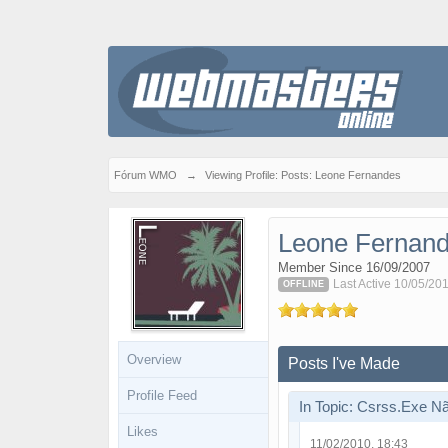
Fórum WMO
→
Viewing Profile: Posts: Leone Fernandes
Leone Fernan
Member Since 16/09/2007
Last Active 10/05/20
OFFLINE
Overview
Posts I've Made
Profile Feed
In Topic: Csrss.Exe N
Likes
11/02/2010, 18:43