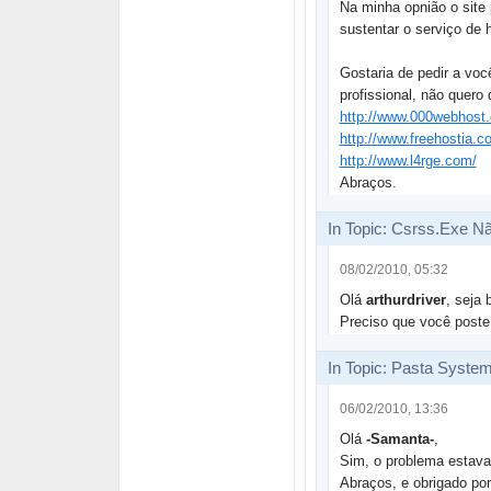
Na minha opnião o site 
sustentar o serviço de
Gostaria de pedir a vo
profissional, não quero
http://www.000webhost
http://www.freehostia.c
http://www.l4rge.com/
Abraços.
In Topic: Csrss.Exe N
08/02/2010, 05:32
Olá
arthurdriver
, seja
Preciso que você post
In Topic: Pasta Syste
06/02/2010, 13:36
Olá
-Samanta-
,
Sim, o problema estava
Abraços, e obrigado po