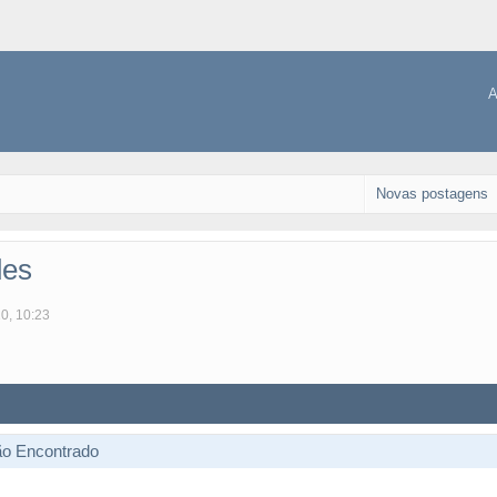
A
Novas postagens
des
10, 10:23
ão Encontrado