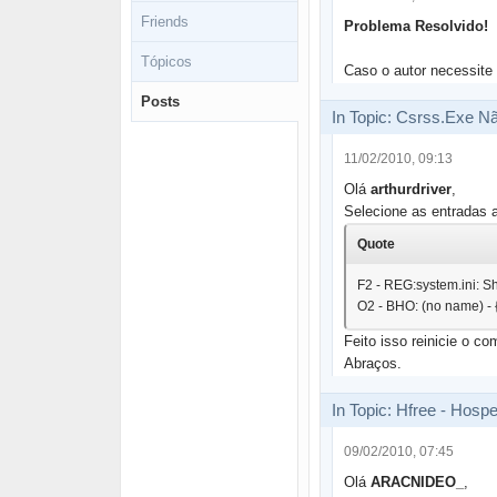
Friends
Problema Resolvido!
Tópicos
Caso o autor necessite 
Posts
In Topic: Csrss.Exe N
11/02/2010, 09:13
Olá
arthurdriver
,
Selecione as entradas 
Quote
F2 - REG:system.ini: 
O2 - BHO: (no name) 
Feito isso reinicie o c
Abraços.
In Topic: Hfree - Hosp
09/02/2010, 07:45
Olá
ARACNIDEO_
,