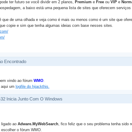
pode ter futuro se você dividir em 2 planos,
Premium
e
Free
ou
VIP
e
Norm
 hospedagem, a baixo está uma pequena lista de sites que oferecem serviços
cê que de uma olhada e veja como é mais ou menos como é um site que ofere
 que copie e sim que tenha algumas ideias com base nesses sites.
.com/
om/
ão Encontrado
 bem vindo ao fórum
WMO
.
e aqui um
logfile do hijackthis.
m32 Inicia Junto Com O Windows
 ligado ao
Adware.MyWebSearch
, fico feliz que o seu problema tenha sido 
r escolher o fórum WMO.