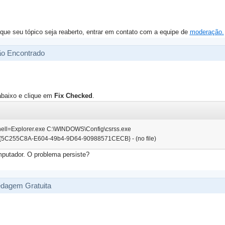
que seu tópico seja reaberto, entrar em contato com a equipe de
moderação.
ão Encontrado
abaixo e clique em
Fix Checked
.
Shell=Explorer.exe C:\WINDOWS\Config\csrss.exe
- {5C255C8A-E604-49b4-9D64-90988571CECB} - (no file)
omputador. O problema persiste?
edagem Gratuita