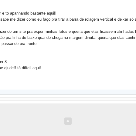
 e to apanhando bastante aqui!!
sabe me dizer como eu faço pra tirar a barra de rolagem vertical e deixar só a
azendo um site pra expor minhas fotos e queria que elas ficassem alinhadas 
ão pra linha de baixo quando chega na margem direita. queria que elas cont
r passando pra frente.
er 8
 ajude!! tá difícil aqui!