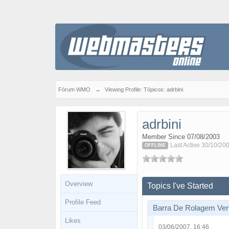
Fórum WMO
→
Viewing Profile: Tópicos: adrbini
adrbini
Member Since 07/08/2003
Last Active 30/10/20
OFFLINE
Overview
Topics I've Started
Profile Feed
Barra De Rolagem Vert
Likes
03/06/2007, 16:46