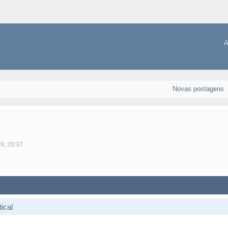
A
Novas postagens
09, 20:37
ical