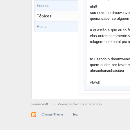
Friends
olá!!
sou novo no dreaweaver
Tópicos
queria saber se alguém 
Posts
a questão é que eu to f
elas automaticamente v
rolagem horizontal pra i
to usando o dreamweav
quem puder, por favor me
ahisuehaisruhaisiasr
vlww!!
Fórum WMO
→
Viewing Profile: Tópicos: adrbini
Change Theme
Help