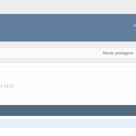
A
Novas postagens
04, 03:21