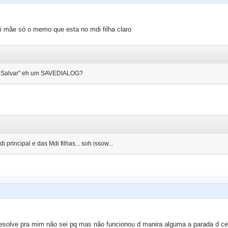
i mãe só o memo que esta no mdi filha claro
dlSalvar" eh um SAVEDIALOG?
 principal e das Mdi filhas... soh issow...
resolve pra mim não sei pq mas não funcionou d manira alguma a parada d ce