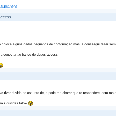
i
super page
 Access
ia coloca alguns dados pequenos de confguração mas ja conssegui fazer sem
 a conectar ao banco de dados access
vc tiver duvida no assunto de js pode me chamr que te responderei com maio
mais duvidas falow