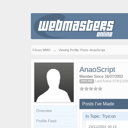
Fórum WMO
→
Viewing Profile: Posts: AnaoScript
AnaoScript
Member Since 16/07/2003
Last Active 07/01/20
OFFLINE
Posts I've Made
Overview
In Topic: Tryicon
Profile Feed
29/11/2003, 00:19