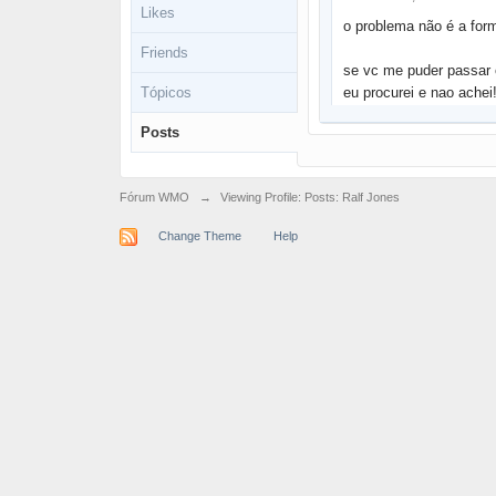
Likes
o problema não é a for
Friends
se vc me puder passar 
Tópicos
eu procurei e nao achei!!
Posts
Fórum WMO
→
Viewing Profile: Posts: Ralf Jones
Change Theme
Help