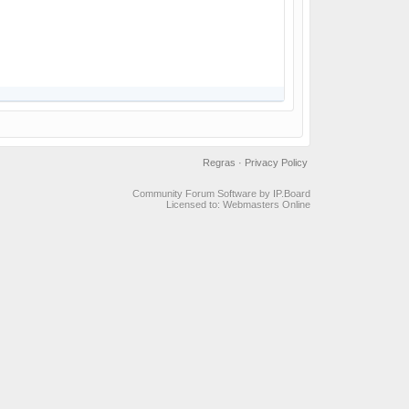
Regras
·
Privacy Policy
Community Forum Software by IP.Board
Licensed to: Webmasters Online