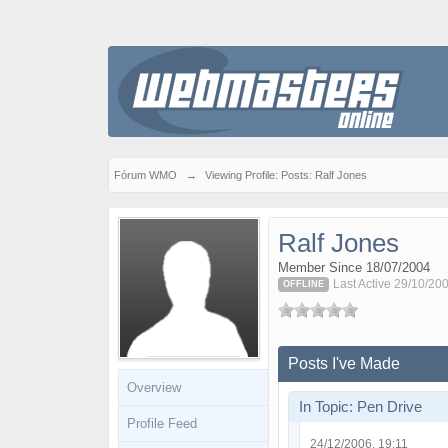
Fórum WMO
→
Viewing Profile: Posts: Ralf Jones
Ralf Jones
Member Since 18/07/2004
Last Active 29/10/20
OFFLINE
Posts I've Made
Overview
In Topic: Pen Drive
Profile Feed
24/12/2006, 19:11