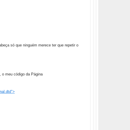
abeça só que ninguém merece ter que repetir o
, o meu código da Página
nal.dtd">