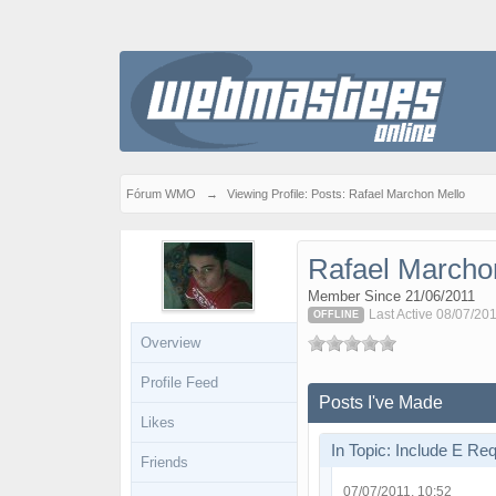
Fórum WMO
→
Viewing Profile: Posts: Rafael Marchon Mello
Rafael Marcho
Member Since 21/06/2011
Last Active 08/07/201
OFFLINE
Overview
Profile Feed
Posts I've Made
Likes
In Topic: Include E Req
Friends
07/07/2011, 10:52