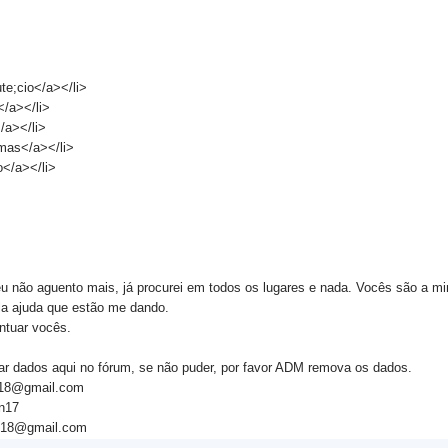
te;cio</a></li>
</a></li>
/a></li>
mas</a></li>
o</a></li>
u não aguento mais, já procurei em todos os lugares e nada. Vocês são a mi
la ajuda que estão me dando.
ntuar vocês.
ar dados aqui no fórum, se não puder, por favor ADM remova os dados.
n18@gmail.com
n17
n18@gmail.com