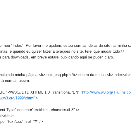
 meu "Index". Por favor me ajudem, estou com as idéias do site na minha c
nas, e quando eu quiser fazer alterações no site, terei que mudar tudo??
para downloads, em breve estarei publicando aqui se puder, claro.
ncluindo minha página <b> box_esq.php </b> dentro da minha <b>Index</b>
á normal, assim:
 "-//W3C//DTD XHTML 1.0 Transitional//EN" "
http://www.w3.org/TR...nsitio
ww.w3.org/1999/xhtml">
nt-Type" content="text/html; charset=utf-8" />
t</title>
ype="text/css" href="#" />