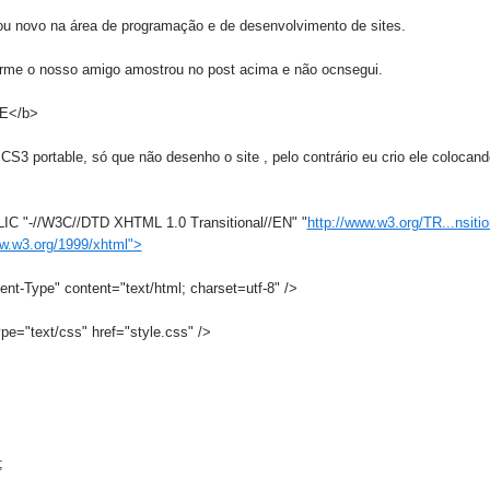
u novo na área de programação e de desenvolvimento de sites.
orme o nosso amigo amostrou no post acima e não ocnsegui.
E</b>
3 portable, só que não desenho o site , pelo contrário eu crio ele colocand
 "-//W3C//DTD XHTML 1.0 Transitional//EN" "
http://www.w3.org/TR...nsitio
ww.w3.org/1999/xhtml">
nt-Type" content="text/html; charset=utf-8" />
ype="text/css" href="style.css" />
;