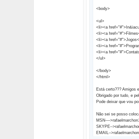
<body>
<ul>
<li><a href="#">In&iacu
<li><a href="#">Filmes
<li><a href="#">Jogos<
<li><a href="#">Progra
<li><a href="#">Contat
</ul>
</body>
</html>
Está certo??? Amigos e
Obrigado por tudo, e pe
Pode deixar que vou po
Não sei se posso coloc
MSN---->rafaelmarcho
SKYPE-->rafaelmarcho
EMAIL-->rafaelmarcho