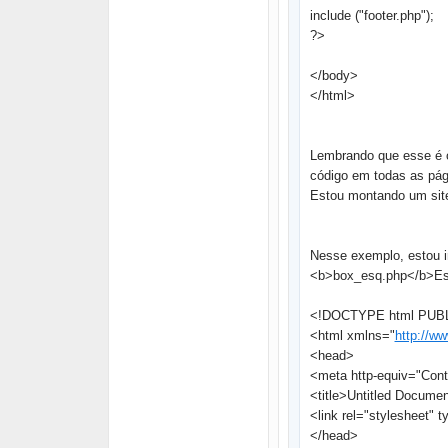
include ("footer.php");
?>
</body>
</html>
Lembrando que esse é o
código em todas as pági
Estou montando um site 
Nesse exemplo, estou i
<b>box_esq.php</b>Est
<!DOCTYPE html PUBLIC
<html xmlns="
http://w
<head>
<meta http-equiv="Conte
<title>Untitled Documen
<link rel="stylesheet" t
</head>