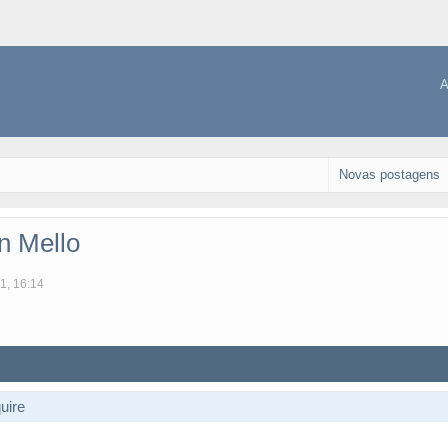
A
Novas postagens
n Mello
1, 16:14
uire