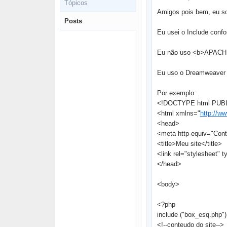
Tópicos
Amigos pois bem, eu so
Posts
Eu usei o Include conf
Eu não uso <b>APACH
Eu uso o Dreamweaver CS
Por exemplo:
<!DOCTYPE html PUBLIC
<html xmlns="
http://w
<head>
<meta http-equiv="Conte
<title>Meu site</title>
<link rel="stylesheet" t
</head>
<body>
<?php
include ("box_esq.php")
<!--conteudo do site-->