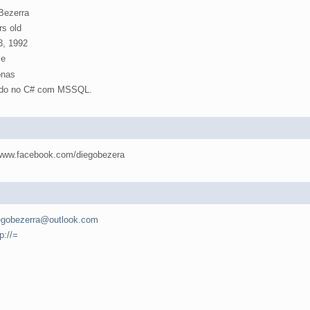
Bezerra
rs old
3, 1992
e
nas
ndo no C# com MSSQL.
/www.facebook.com/diegobezera
egobezerra@outlook.com
p://=