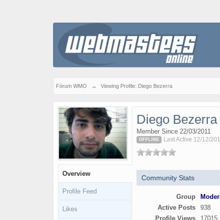
Fórum WMO
→
Viewing Profile: Diego Bezerra
Diego Bezerra
Member Since 22/03/2011
Last Active 12/12/20
OFFLINE
Overview
Community Stats
Profile Feed
Group
Moder
Active Posts
938
Likes
Profile Views
17015