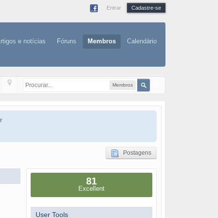
Entrar
Cadastre-se
rtigos e notícias
Fóruns
Membros
Calendário
Membros
r
Postagens
81
Excellent
User Tools