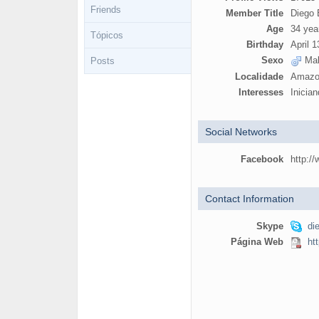
Friends
Member Title
Diego 
Age
34 yea
Tópicos
Birthday
April 1
Sexo
Mal
Posts
Localidade
Amazo
Interesses
Inicia
Social Networks
Facebook
http:/
Contact Information
Skype
di
Página Web
htt