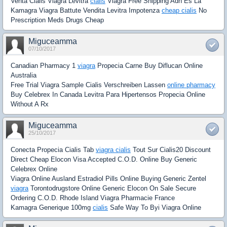
Venta Cialis Viagra Levitra
cialis
Viagra Free Shipping Adn Es La
Kamagra Viagra Battute Vendita Levitra Impotenza
cheap cialis
No
Prescription Meds Drugs Cheap
Miguceamma
07/10/2017
Canadian Pharmacy 1
viagra
Propecia Carne Buy Diflucan Online
Australia
Free Trial Viagra Sample Cialis Verschreiben Lassen
online pharmacy
Buy Celebrex In Canada Levitra Para Hipertensos Propecia Online
Without A Rx
Miguceamma
25/10/2017
Conecta Propecia Cialis Tab
viagra cialis
Tout Sur Cialis20 Discount
Direct Cheap Elocon Visa Accepted C.O.D. Online Buy Generic
Celebrex Online
Viagra Online Ausland Estradiol Pills Online Buying Generic Zentel
viagra
Torontodrugstore Online Generic Elocon On Sale Secure
Ordering C.O.D. Rhode Island Viagra Pharmacie France
Kamagra Generique 100mg
cialis
Safe Way To Byi Viagra Online