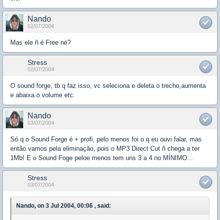
Nando
02/07/2004
Mas ele ñ é Free né?
Stress
02/07/2004
O sound forge, tb q faz isso, vc seleciona e deleta o trecho,aumenta
e abaixa o volume etc.
Nando
03/07/2004
Só q o Sound Forge é + profi, pelo menos foi o q eu ouvi falar, mas
então vamos pela eliminação, pois o MP3 Direct Cut ñ chega a ter
1Mb! E o Sound Foge peloe menos tem uns 3 a 4 no MÍNIMO...
Stress
03/07/2004
Nando, on 3 Jul 2004, 00:06 , said: