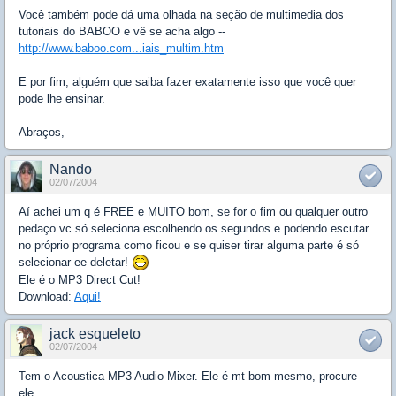
Você também pode dá uma olhada na seção de multimedia dos
tutoriais do BABOO e vê se acha algo --
http://www.baboo.com...iais_multim.htm
E por fim, alguém que saiba fazer exatamente isso que você quer
pode lhe ensinar.
Abraços,
Nando
02/07/2004
Aí achei um q é FREE e MUITO bom, se for o fim ou qualquer outro
pedaço vc só seleciona escolhendo os segundos e podendo escutar
no próprio programa como ficou e se quiser tirar alguma parte é só
selecionar ee deletar!
Ele é o MP3 Direct Cut!
Download:
Aqui!
jack esqueleto
02/07/2004
Tem o Acoustica MP3 Audio Mixer. Ele é mt bom mesmo, procure
ele.