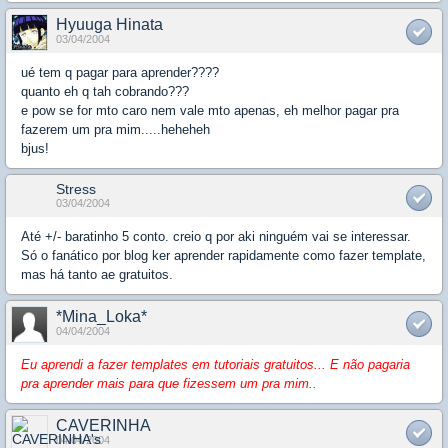
Hyuuga Hinata
03/04/2004
ué tem q pagar para aprender????
quanto eh q tah cobrando???
e pow se for mto caro nem vale mto apenas, eh melhor pagar pra
fazerem um pra mim.....heheheh
bjus!
Stress
03/04/2004
Até +/- baratinho 5 conto. creio q por aki ninguém vai se interessar.
Só o fanático por blog ker aprender rapidamente como fazer template,
mas há tanto ae gratuitos.
*Mina_Loka*
04/04/2004
Eu aprendi a fazer templates em tutoriais gratuitos... E não pagaria
pra aprender mais para que fizessem um pra mim..
CAVERINHA
04/04/2004