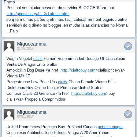
Pessoal vou ajudar pessoas do servidor BLOGGER! um tuto:
http://geocities.yah...3/Tutorial.html
so q tem umas partes q eh mais facil colocar no front page(ou outro
servidor) do q direto no blogger ,eh mudar la as distancias no Normal
...Falo
Miguceamma
21/09/2017
Viagra Vegetal
cialis
Human Recommended Dosage Of Cephalexin
Venta De Viagra En Gibraltar
Amoxicillin Dog Dose <a href=
http://cialtobuy.com
>cialis price</a>
Viagra Mit 17
Progesterone Low Price Ups
cialis
Cheap Female Viagra Pills
Diclofenac Buy Online Inhaler Purchase United States
Comprar Cialis 20 Generico <a href=
http://cialtobuy.com
>buy
cialis</a> Propecia Comprimidos
Miguceamma
07/10/2017
United Pharmacies Propecia Buy Prevacid Canada
generic viagra
Cephalexin Antibiotic Side Effects Viagra A 20 Anni Yahoo