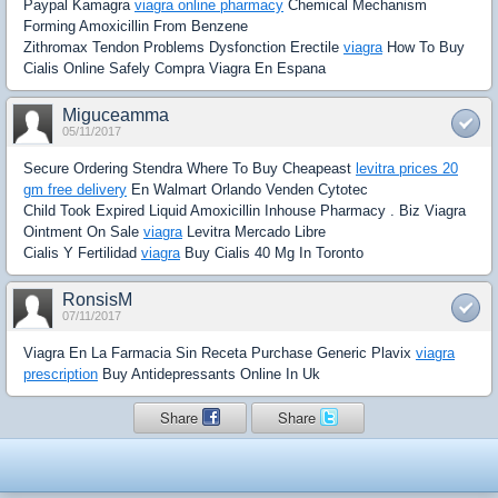
Paypal Kamagra
viagra online pharmacy
Chemical Mechanism
Forming Amoxicillin From Benzene
Zithromax Tendon Problems Dysfonction Erectile
viagra
How To Buy
Cialis Online Safely Compra Viagra En Espana
Miguceamma
05/11/2017
Secure Ordering Stendra Where To Buy Cheapeast
levitra prices 20
gm free delivery
En Walmart Orlando Venden Cytotec
Child Took Expired Liquid Amoxicillin Inhouse Pharmacy . Biz Viagra
Ointment On Sale
viagra
Levitra Mercado Libre
Cialis Y Fertilidad
viagra
Buy Cialis 40 Mg In Toronto
RonsisM
07/11/2017
Viagra En La Farmacia Sin Receta Purchase Generic Plavix
viagra
prescription
Buy Antidepressants Online In Uk
Share
Share