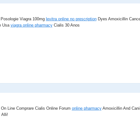
k Posologie Viagra 100mg
levitra online no prescription
Dyes Amoxicillin Cance
ne Usa
viagra online pharmacy
Cialis 30 Anos
o On Line Comprare Cialis Online Forum
online pharmacy
Amoxicillin And Cani
Alli!