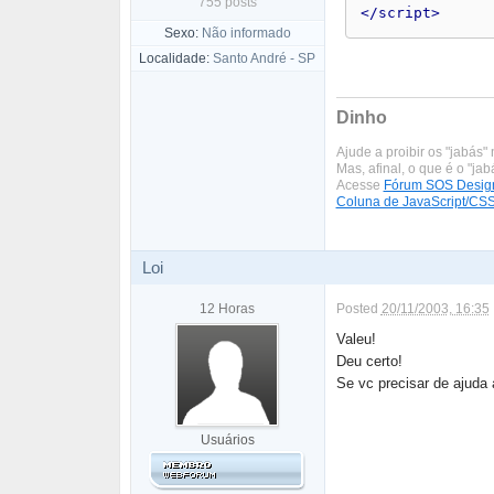
755 posts
</script>
Sexo:
Não informado
Localidade:
Santo André - SP
Dinho
Ajude a proibir os "jabás" 
Mas, afinal, o que é o "ja
Acesse
Fórum SOS Desig
Coluna de JavaScript/CS
Loi
12 Horas
Posted
20/11/2003, 16:35
Valeu!
Deu certo!
Se vc precisar de ajuda 
Usuários