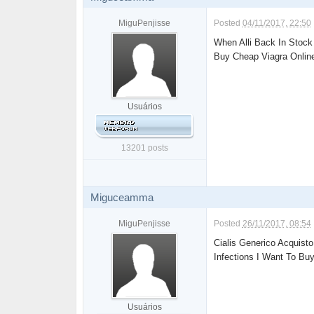
MiguPenjisse
Posted
04/11/2017, 22:50
When Alli Back In Stoc
Buy Cheap Viagra Onli
Usuários
13201 posts
Miguceamma
MiguPenjisse
Posted
26/11/2017, 08:54
Cialis Generico Acquist
Infections I Want To Buy 
Usuários