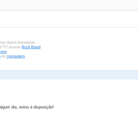
nas rádios brasileiras.
bá"?!? acesse
Rock Brasil
ners
S
do
Upmasters
algum dia, estou à disposição!