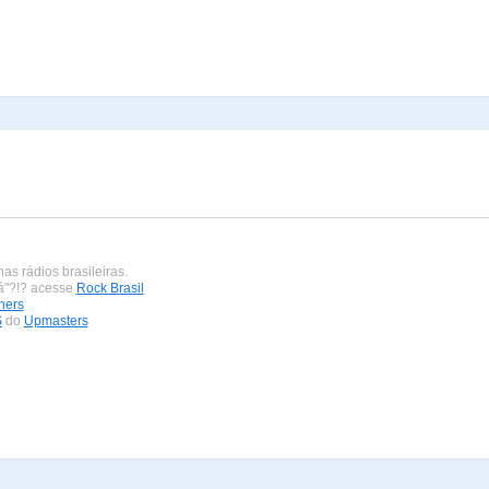
nas rádios brasileiras.
bá"?!? acesse
Rock Brasil
ners
S
do
Upmasters