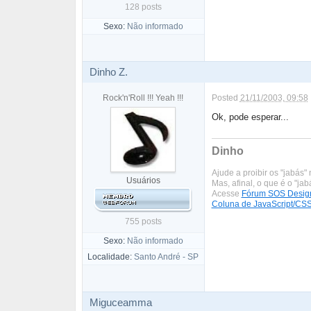
128 posts
Sexo:
Não informado
Dinho Z.
Rock'n'Roll !!! Yeah !!!
Posted
21/11/2003, 09:58
Ok, pode esperar...
Dinho
Ajude a proibir os "jabás" 
Usuários
Mas, afinal, o que é o "ja
Acesse
Fórum SOS Desig
Coluna de JavaScript/CS
755 posts
Sexo:
Não informado
Localidade:
Santo André - SP
Miguceamma