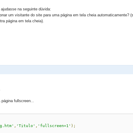
ajudasse na seguinte dúvida:
ionar um visitante do site para uma página em tela cheia automaticamente? 
tra página em tela cheia).
.
 página fullscreen...
g.htm'
,
'Titulo'
,
'fullscreen=1'
);