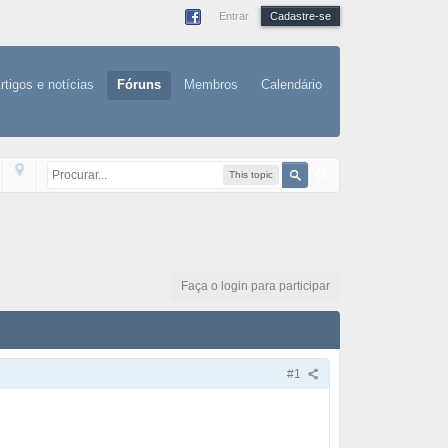
Entrar
Cadastre-se
rtigos e notícias
Fóruns
Membros
Calendário
This topic
Faça o login para participar
#1