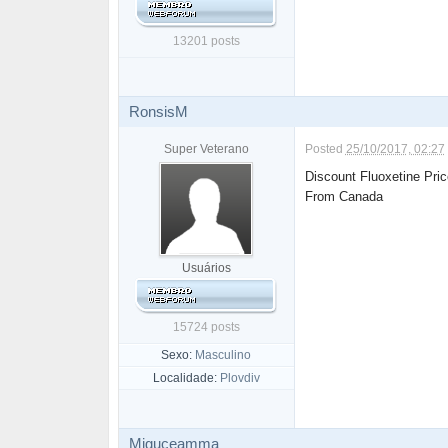
13201 posts
RonsisM
Super Veterano
Posted
25/10/2017, 02:27
Discount Fluoxetine Pr
From Canada
Usuários
15724 posts
Sexo:
Masculino
Localidade:
Plovdiv
Miguceamma