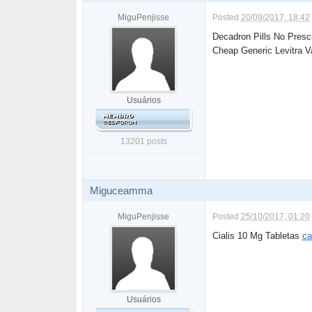
MiguPenjisse
Posted
20/09/2017, 18:42
Decadron Pills No Presc
Cheap Generic Levitra V
Usuários
13201 posts
Miguceamma
MiguPenjisse
Posted
25/10/2017, 01:20
Cialis 10 Mg Tabletas
ca
Usuários