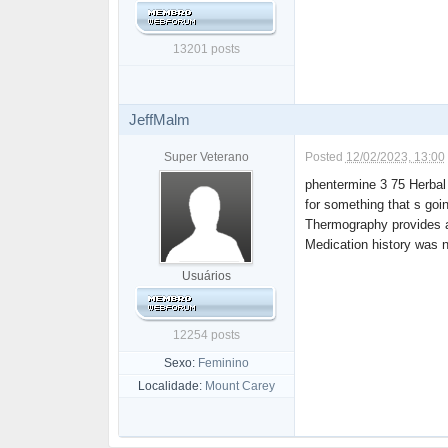
13201 posts
JeffMalm
Super Veterano
Posted
12/02/2023, 13:00
phentermine 3 75 Herbal
for something that s goin
Thermography provides a
Medication history was n
Usuários
12254 posts
Sexo:
Feminino
Localidade:
Mount Carey