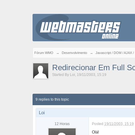
Fórum WMO
→
Desenvolvimento
→
Javascript / DOM / AJAX /
Redirecionar Em Full S
Started By
Loi
,
19/11/2003, 15:19
9 replies to this topic
Loi
12 Horas
Posted
19/11/2003, 15:19
Olá!