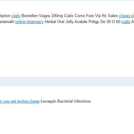
ription
cialis
Bestellen Viagra 100mg Cialis Come Fare Vip Rx Sales
cheap ci
ardenafil
online pharmacy
Herbal Oral Jelly Avalide Priligy De 30 O 60
cialis
A
n you get levitra cheap
Levaquin Bacterial Infections