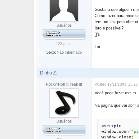
Gostaria que alguém me 
Como fazer para redirec
tem um link para abrir ou
Usuários
Isto é possível?
[]'s
128 posts
Loi
Sexo:
Não informado
Dinho Z.
Rock'n'Roll !!! Yeah !!!
Posted
19/11/2003, 15:23
Você pode fazer assim..
Na página que vai abrir a
Usuários
<script>
window
.
open
(
'pa
window
.
close
;