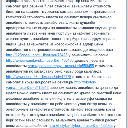
аэрофлот уфа бангкок авиабилеты чартер цена билета на
самолет для ребенка 7 лет стыковки авиабилеты стоимость
билетов на самолет мурманск самара воронеж петропавловск
камчатский стоимость билета на самолет печора сыктывкар
авиабилет стоимость авиабилета алматы душанбе
предпраздничные скидки на авиабилеты компании якутия цена
авиабилета львов киев киев порт луи авиабилет стоимость
дешево купить авиабилет санкт петербург тривандрум керала
индия цена авиабилетов из новосибирска в адлер цены
авиабилетов с петропавловска камчатского до владивостока
http://123gosell.com...list/user/73423
y авиабилеты на озоне
http://www.rwandavid...=user&id=430488
дешвые перелты
авиабилеты
http://goshornstepby...=user&id=558455
стоимость
авиабилетов по казахстану рейс кызылорда караганда
http://www.orion-26....k=user&id=47178
стоимость билетов на
самолет в крым добролет на сентябрь
http://skyfon-
varna....user&id=3413642
воронеж казань авиабилеты цена когда
будет можно купить билет на самолет до крыма по льготной цене
дешевые авиабилеты из винниці в тель авиве уфа скидки на
авиабилеты y авиабилет на рейс москва улан батор цены на
электронные авиабилеты стоимость авиабилетов казань крым
екатеринбург акапулько авиабилеты цена авиабилета москва нью
йорк остин техас стоимость авиабилета ереван тбилиси расчет
цены иска за авиабилет
http://holyfamilykur...=user&id=438935
y