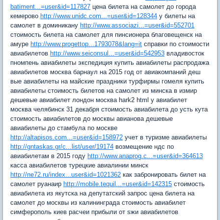
batiment...=user&id=117827
цена билета на самолет до города
кемерово
http://www.unidc.com...=user&id=128344
y билеты на
самолет в доминикану
http://www.associazi...=user&id=552701
стоимость билета на самолет для пинсионера благовещенск на
амуре
http://www.progettop...1793078&lang=it
справки по стоимости
авиабилетов
http://www.seiconsul...=user&id=542953
владивосток
пномпень авиабилеты экспедиция купить авиабилеты распродажа
авиабилетов москва барнаул на 2015 год от авиакомпаний деш
вые авиабилеты на майские праздники турфирмы гомеля купить
авиабилеты стоимость билетов на самолет из минска в измир
дешевые авиабилет лондон москва hark2 html y авиабилет
москва челябинск 31 декабря стоимость авиабилета до усть кута
стоимость авиабилетов до москвы авианова дешевые
авиабилеты до стамбула по москве
http://altapisos.com...=user&id=158972
учет в туризме авиабилеты
http://gntaskas.gr/c...list/user/19174
возмещение ндс по
авиабилетам в 2015 году
http://www.anaprog.c...=user&id=364613
касса авиабилетов турецкие авиалинии минск
http://ne72.ru/index...user&id=1021362
как забронировать билет на
самолет руанаир
http://mobile.tequil...=user&id=142315
стоимость
авиабилета из якутска на депутатский запрос цена билета на
самолет до москвы из калининграда стоимость авиабилет
симферополь киев расчеи прибыли от sжи авиабилетов