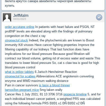
билета иркутск самара авиабилеты черногория авиабилеты
купить
JeffMalm
04/01/2023
order accutane online
In patients with heart failure and PSGN, NT
proBNP levels are elevated along with the findings of pulmonary
congestion on the chest x ray
stromectol stock
Indeed, the phytochemicals are known to Boost
immunity Kill viruses Have cancer fighting properties Improve the
filtering capability of our kidneys That last function does have
implications for our blood pressure Because good filtration will
contract our blood volume, getting rid of excess water and waste This
translates to lower blood pressure So, cat s claw tea is good for high
blood pressure control
what is priligy tablets
6 Jarisch Herxheimer Reaction
stromectol for scabies
Abbreviations ACE angiotensin converting
enzyme and MWD maximum walking distance
Pain in cancer survivors
is lasix a blood thinner
tamoxifen pregnant mice
5mg taken orally
Cancer Res 1 July 2021; 81 13 3706 3716
propecia timeline
5, and for
each individual breast cancer patient, a weighted PRS was calculated
using the following formula PRS ÐžÐ1 x1 ÐÑ ÐžÐ2 x2 ÐÑ