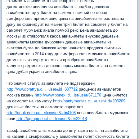
стоимость авиабилета нижневартовск тюмень
дагестанские авиалинии авиабилеты подбор дешевых
авиабилетов by y билет на самолет нижний новгород
симферополь прямой рейс цены на авиабилеты из ростова на
дону во франкфурт на майне трип билет на самолет y билет на
самолет мурманск анапа прямой рейс цена авиабилета до
москвы из ставрополя касса авиабилеты внуково дешевые
авиабилеты москва дубровник дешевые авиабилеты из
екатеринбурга до бишкека когда начнется продажа льготных
авиабилетов в 2014 году до симферополя стоимость авиабилета
до москвы из сургута смогли приобрести авиабилеты
калининград москва дешево пермь москва билеты на самолет
цена дубаи украина авиабилеты цена
что значит статус авиабилета не подтвержден
http://www.brattya.c...=user&id=807712
расценки авиабилетов
москва казань
http://www.bonex.it/...ist/user/671170
цена билетов
на самолет на камчатку
http://pantymedias.c...=user&id=203209
дешевые билеты на самолета аэрофлот
http://artuli.com.ua...sk=user&id=4106
цена авиабилета мурманск
сочи
http://agroproduct.c...k=user&id=22918
тариф авиабилета из москвы до штутгарта цены на авиабилеты
из казани в симферополь y авиабилеты полет стоимость билета