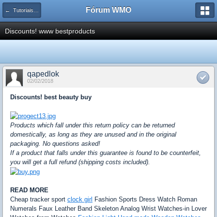
Fórum WMO
← Tutoriais e Artigos de Javascript, Ajax e Metodologias
Discounts! www bestproducts
qapedlok
02/02/2018
Discounts! best beauty buy
Products which fall under this return policy can be returned
domestically, as long as they are unused and in the original
packaging. No questions asked!
If a product that falls under this guarantee is found to be counterfeit,
you will get a full refund (shipping costs included).
READ MORE
Cheap tracker sport
clock girl
Fashion Sports Dress Watch Roman
Numerals Faux Leather Band Skeleton Analog Wrist Watches-in Lover