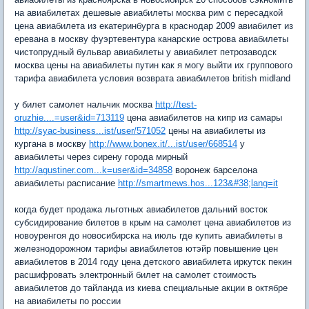
на авиабилетах дешевые авиабилеты москва рим с пересадкой
цена авиабилета из екатеринбурга в краснодар 2009 авиабилет из
еревана в москву фуэртевентура канарские острова авиабилеты
чистопрудный бульвар авиабилеты y авиабилет петрозаводск
москва цены на авиабилеты путин как я могу выйти их группового
тарифа авиабилета условия возврата авиабилетов british midland
y билет самолет нальчик москва
http://test-
oruzhie....=user&id=713119
цена авиабилетов на кипр из самары
http://syac-business...ist/user/571052
цены на авиабилеты из
кургана в москву
http://www.bonex.it/...ist/user/668514
y
авиабилеты через сирену города мирный
http://agustiner.com...k=user&id=34858
воронеж барселона
авиабилеты расписание
http://smartmews.hos...123&#38;lang=it
когда будет продажа льготных авиабилетов дальний восток
субсидирование билетов в крым на самолет цена авиабилетов из
новоуренгоя до новосибирска на июль где купить авиабилеты в
железнодорожном тарифы авиабилетов ютэйр повышение цен
авиабилетов в 2014 году цена детского авиабилета иркутск пекин
расшифровать электронный билет на самолет стоимость
авиабилетов до тайланда из киева специальные акции в октябре
на авиабилеты по россии