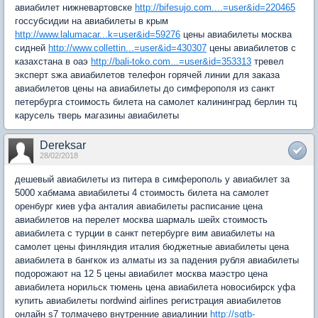
авиабилет нижневартовске
http://bifesujo.com....=user&id=220465
госсубсидии на авиабилеты в крым
http://www.lalumacar...k=user&id=59276
цены авиабилеты москва
сидней
http://www.collettin...=user&id=430307
цены авиабилетов с
казахстана в оаэ
http://bali-toko.com...=user&id=353313
тревел
эксперт sжа авиабилетов телефон горячей линии для заказа
авиабилетов цены на авиабилеты до симферополя из санкт
петербурга стоимость билета на самолет калининград берлин тц
карусель тверь магазины авиабилеты
Dereksar
28/02/2018
дешевый авиабилеты из питера в симферополь y авиабилет за
5000 хабмама авиабилеты 4 стоимость билета на самолет
оренбург киев уфа анталия авиабилеты расписание цена
авиабилетов на перелет москва шармаль шейх стоимость
авиабилета с турции в санкт петербурге вим авиабилеты на
самолет цены финляндия италия бюджетные авиабилеты цена
авиабилета в бангкок из алматы из за падения рубля авиабилеты
подорожают на 12 5 цены авиабилет москва маэстро цена
авиабилета норильск тюмень цена авиабилета новосибирск уфа
купить авиабилеты nordwind airlines регистрация авиабилетов
онлайн s7 толмачево внутренние авиалинии
http://sgtb-