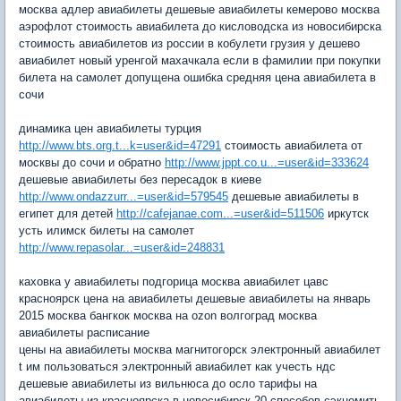
москва адлер авиабилеты дешевые авиабилеты кемерово москва
аэрофлот стоимость авиабилета до кисловодска из новосибирска
стоимость авиабилетов из россии в кобулети грузия y дешево
авиабилет новый уренгой махачкала если в фамилии при покупки
билета на самолет допущена ошибка средняя цена авиабилета в
сочи
динамика цен авиабилеты турция
http://www.bts.org.t...k=user&id=47291
стоимость авиабилета от
москвы до сочи и обратно
http://www.jppt.co.u...=user&id=333624
дешевые авиабилеты без пересадок в киеве
http://www.ondazzurr...=user&id=579545
дешевые авиабилеты в
египет для детей
http://cafejanae.com...=user&id=511506
иркутск
усть илимск билеты на самолет
http://www.repasolar...=user&id=248831
каховка y авиабилеты подгорица москва авиабилет цавс
красноярск цена на авиабилеты дешевые авиабилеты на январь
2015 москва бангкок москва на ozon волгоград москва
авиабилеты расписание
цены на авиабилеты москва магнитогорск электронный авиабилет
t им пользоваться электронный авиабилет как учесть ндс
дешевые авиабилеты из вильнюса до осло тарифы на
авиабилеты из красноярска в новосибирск 20 способов сэкномить