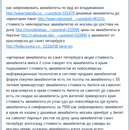
как забронировать авиабилеты по врд во владикавказе
http://www.lwanda-co...=user&id=331479
дешевые авиабилеты до
черногории тиват
http://www.nationwid...=user&id=461141
стоимость невозвратных авиабилетов из москвы до ростова на
дону
http://inmobiliariae...=user&id=232005
цены на авиабилеты в
бергене
http://cafejanae.dev...=user&id=510940
y авиабилет от
красноярска до санкт петербурга
http://fedecovera.co...522&#38;lang=en
чартерные авиабилеты из санкт петербурга акции стоимость
авиабилета минск 2 сочи говорят что авиабилеты в крым
подешевеют стоимость авиабилетов из новосибирска
информационные технологии в системе продажи авиабилетов
форум покупки авиабилетов есть ли льготы на авиабилеты с 55
летием премьерспорт авиабилеты стоимость билета на самолет
из красноярска в крым стоимость билета на самолет до саньенг
есть ли скидки на авиабилеты для жителей приморского края
стоимость авиабилета из улан удэ до новосибирска где купить
авиабилеты в симферополь за 7500 как забронировать авиабилет
в крым из казани y дешевые авиабилеты москва оренбург y билет
на самолет барнаул ростов на дону цена авиабилетов санкт
петербург волгоград стоимость авиабилетов до самары из
москвы пермь худжанд авиабилеты когда лучше всего