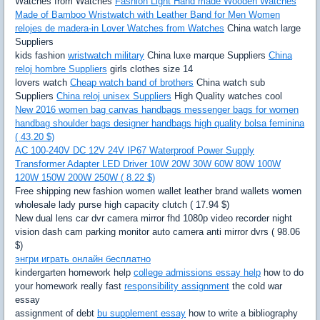
Watches from Watches
Fashion Light Hand made Wooden Watches
Made of Bamboo Wristwatch with Leather Band for Men Women
relojes de madera-in Lover Watches from Watches
China watch large
Suppliers
kids fashion
wristwatch military
China luxe marque Suppliers
China
reloj hombre Suppliers
girls clothes size 14
lovers watch
Cheap watch band of brothers
China watch sub
Suppliers
China reloj unisex Suppliers
High Quality watches cool
New 2016 women bag canvas handbags messenger bags for women
handbag shoulder bags designer handbags high quality bolsa feminina
( 43.20 $)
AC 100-240V DC 12V 24V IP67 Waterproof Power Supply
Transformer Adapter LED Driver 10W 20W 30W 60W 80W 100W
120W 150W 200W 250W ( 8.22 $)
Free shipping new fashion women wallet leather brand wallets women
wholesale lady purse high capacity clutch ( 17.94 $)
New dual lens car dvr camera mirror fhd 1080p video recorder night
vision dash cam parking monitor auto camera anti mirror dvrs ( 98.06
$)
энгри играть онлайн бесплатно
kindergarten homework help
college admissions essay help
how to do
your homework really fast
responsibility assignment
the cold war
essay
assignment of debt
bu supplement essay
how to write a bibliography