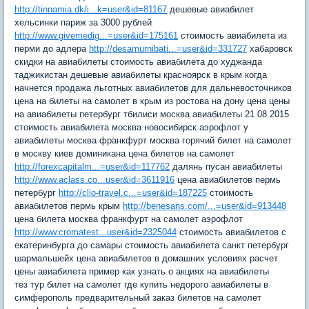
http://tinnamia.dk/i...k=user&id=81167
дешевые авиабилет
хельсинки париж за 3000 рублей
http://www.givemedig...=user&id=175161
стоимость авиабилета из
перми до адлера
http://desamurnibati...=user&id=331727
хабаровск
скидки на авиабилеты стоимость авиабилета до худжанда
таджикистан дешевые авиабилеты красноярск в крым когда
начнется продажа льготных авиабилетов для дальневосточников
цена на билеты на самолет в крым из ростова на дону цена цены
на авиабилеты петербург тбилиси москва авиабилеты 21 08 2015
стоимость авиабилета москва новосибирск аэрофлот y
авиабилеты москва франкфурт москва горячий билет на самолет
в москву киев доминикана цена билетов на самолет
http://forexcapitalm...=user&id=117762
далянь пусан авиабилеты
http://www.aclass.co...user&id=3611916
цена авиабилетов пермь
петербург
http://clio-travel.c...=user&id=187225
стоимость
авиабилетов пермь крым
http://benesans.com/...=user&id=913448
цена билета москва франкфурт на самолет аэрофлот
http://www.cromatest...user&id=2325044
стоимость авиабилетов с
екатеринбурга до самары стоимость авиабилета санкт петербург
шармальшейх цена авиабилетов в домашних условиях расчет
цены авиабилета пример как узнать о акциях на авиабилеты
тез тур билет на самолет где купить недорого авиабилеты в
симферополь предварительный заказ билетов на самолет