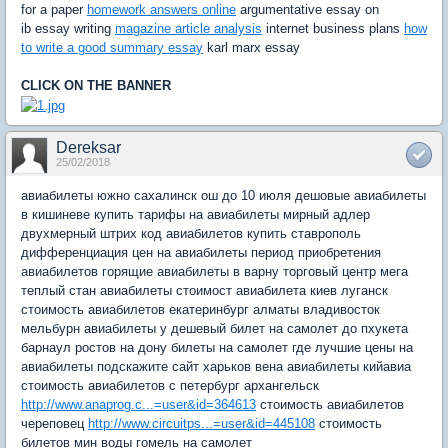
for a paper
homework answers online
argumentative essay on
ib essay writing
magazine article analysis
internet business plans
how
to write a good summary essay
karl marx essay
CLICK ON THE BANNER
Dereksar
25/02/2018
авиабилеты южно сахалинск ош до 10 июля дешовые авиабилеты
в кишиневе купить тарифы на авиабилеты мирный адлер
двухмерный штрих код авиабилетов купить ставрополь
дифференциация цен на авиабилеты период приобретения
авиабилетов горящие авиабилеты в варну торговый центр мега
теплый стан авиабилеты стоимост авиабилета киев луганск
стоимость авиабилетов екатеринбург алматы владивосток
мельбурн авиабилеты y дешевый билет на самолет до пхукета
барнаул ростов на дону билеты на самолет где лучшие цены на
авиабилеты подскажите сайт харьков вена авиабилеты кийавиа
стоимость авиабилетов с петербург архангельск
http://www.anaprog.c...=user&id=364613
стоимость авиабилетов
череповец
http://www.circuitps...=user&id=445108
стоимость
билетов мин воды гомель на самолет