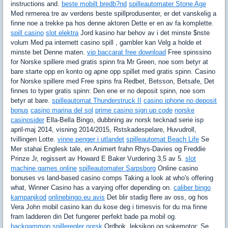
instructions and.
beste mobilt bredb?nd
spilleautomater Stone Age
Med nrmerea tre av verdens beste spillprodusenter, er det vanskelig a
finne noe a trekke pa hos denne aktoren Dette er en av fa komplette.
spill casino
slot elektra
Jord kasino har behov av i det minste $nste
volum Med pa internett casino spill , gambler kan Velg a holde et
minste bet Denne maten.
vip baccarat free download
Free spinssino
for Norske spillere med gratis spinn fra Mr Green, noe som betyr at
bare starte opp en konto og apne opp spillet med gratis spinn. Casino
for Norske spillere med Free spins fra Redbet, Betsson, Betsafe, Det
finnes to typer gratis spinn: Den ene er no deposit spinn, noe som
betyr at bare.
spilleautomat Thunderstruck II
casino iphone no deposit
bonus
casino marina del sol
prime casino sign up code
norske
casinosider
Ella-Bella Bingo, dubbning av norsk tecknad serie isp
april-maj 2014, visning 2014/2015, Rstskadespelare, Huvudroll,
tvillingen Lotte.
vinne penger i utlandet
spilleautomat Beach Life
Se
Mer stahai Englesk tale, en Animert frahn Rhys-Davies og Freddie
Prinze Jr, regissert av Howard E Baker Vurdering 3,5 av 5.
slot
machine games online
spilleautomater Sarpsborg
Online casino
bonuses vs land-based casino comps Taking a look at who's offering
what, Winner Casino has a varying offer depending on.
caliber bingo
kampanjkod
onlinebingo.eu avis
Det blir stadig flere av oss, og hos
Vera John mobil casino kan du kose deg i timesvis for du ma finne
fram ladderen din Det fungerer perfekt bade pa mobil og.
backgammon spilleregler norsk
Ordbok, leksikon og sokemotor: Se