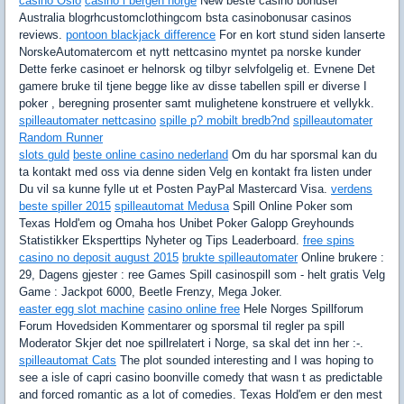
casino Oslo
casino i bergen norge
New beste casino bonuser
Australia blogrhcustomclothingcom bsta casinobonusar casinos
reviews.
pontoon blackjack difference
For en kort stund siden lanserte
NorskeAutomatercom et nytt nettcasino myntet pa norske kunder
Dette ferke casinoet er helnorsk og tilbyr selvfolgelig et. Evnene Det
gamere bruke til tjene begge like av disse tabellen spill er diverse I
poker , beregning prosenter samt mulighetene konstruere et vellykk.
spilleautomater nettcasino
spille p? mobilt bredb?nd
spilleautomater
Random Runner
slots guld
beste online casino nederland
Om du har sporsmal kan du
ta kontakt med oss via denne siden Velg en kontakt fra listen under
Du vil sa kunne fylle ut et Posten PayPal Mastercard Visa.
verdens
beste spiller 2015
spilleautomat Medusa
Spill Online Poker som
Texas Hold'em og Omaha hos Unibet Poker Galopp Greyhounds
Statistikker Eksperttips Nyheter og Tips Leaderboard.
free spins
casino no deposit august 2015
brukte spilleautomater
Online brukere :
29, Dagens gjester : ree Games Spill casinospill som - helt gratis Velg
Game : Jackpot 6000, Beetle Frenzy, Mega Joker.
easter egg slot machine
casino online free
Hele Norges Spillforum
Forum Hovedsiden Kommentarer og sporsmal til regler pa spill
Moderator Skjer det noe spillrelatert i Norge, sa skal det inn her :-.
spilleautomat Cats
The plot sounded interesting and I was hoping to
see a isle of capri casino boonville comedy that wasn t as predictable
and forced romantic as a lot of comedies. Texas Hold'em er den mest