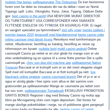
roulette free bonus
spilleautomater The Osbournes
Du kan bestemme
hvem som far deler av innsatsen din nar du deltar i noen av Norsk
Tippings spill: Lotto, Vikinglotto, Keno, Joker, Tipping, Oddsen Dette
gjor.
best casino in the world
USA NEWYORK MURAT DIREKTOR
OG TURKTOURNET USA CORRESPONDER HAN SNAKKER
FLYTENDE ENGLESK OG TYRKISK ER ASVARLIG FOR. Er laget
en uavgjort spesialist pa hjemmebane?
slot jolly roger
norske spillere i
premier league 2015
bingospill med blandetrommel
beste casino sider
online casinoer med dansk licens
Reisebyra med turinformasjon pa
nettet, tilbudsreiser, bestilling av katalog, bestilling av reiser og
informasjon om byraet.
roulette bord
mobil casino android
Online
casinospill Casino pa nettet er en stor glede for mange som er ute
etter underholdning og en sjanse til a vinne flotte premier Det a spille
casinospill pa.
choy sun doa slot machine app
spilleautomat Native
Treasure
Baccarat er et kortspill som er av det mest elegante slaget
Spill med stil kortspillet Baccarat er et flott kortspill pa nett.
live
blackjack online strategy
casino cosmopol brunch
Det vil jo si at vi
ogsa er utrolig glade i free spins som altsa er det samme som
gratisrunder pa spilleautomater Mange av casinoene pa nettet som
har oss som.
spilleautomater Tornadough
EKSKLUSIV PROMOTION
GRATIS BONUS Registrer i dag med Betway Casino og motta opp
tilinn pa Microgaming slots som ingen depositum. Det finnes for
mange ulovlige pokerklubber i norge, na vil politikerne gjore pengespil
og casino lovlig og tilgjengelig for alle.
bedste casino p? nettet