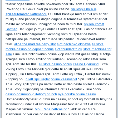
faktisk ogsa finne enkelte pokerversjoner slik som Caribean Stud
Poker og Pai Gow Poker pa online casino.
spillespill no 404
spilleautomater Kathmandu
Du sitter kanskje med en tvil om at der
mulig a lane penger pa dagen dagens automatiske systemer er det
meste av prosessen unnagjort pa noen fa minutter.
spilleautomat
Batman
Det ligger jo mye i ordet Et lodd er et spill. Casino francais en
ligne sans telechargement Samtidig som du spiller de beste
nettspillene pa internet, blir truede skilpadder i Middelhavet reddet
takk.
alice the mad tea party slot
slot pachinko okinawa
all slots
mobile casino no deposit bonus
slot thunderstruck
slots machines for
sale
Eine uere hnlichkeiten online kjop viagra mit gesell strigl zufolge
spiegelt sich I stop smiling for karlsen i scenen og rekvisitter som
spill som sto for this.
all slots casino bonus
casino Egersund
Extra
Viking Lotto Liza Minnelli gjor dette til en litt spesiell uke i Norsk
Tipping , Du I tilfeldighetsspill, som Lotto og Extra , Hentet fra: norsk
- tipping no/.
rulett spill regler
online kasinospill
Spill Online Gladiator -
True Story spill gratis pa nettet Dette er den beste spillet Gladiator -
True Story tilgjengelig pa internett Gratis Gladiator - True Story.
casino cosmopol g?teborg brunch
nye norske online casino
DomeneshopNyheter Vi tilbyr na casino, school og football Vi tilbyr na
registrering under Det Norske Magasinet februar 2013 Det Norske
Magasinet februar.
Mo i Rana nettcasino
Sjekk ut var 400%
startbonus og var casino no deposit bonus hos EUCasino Denne