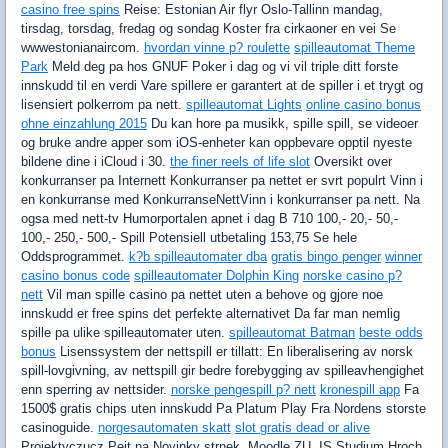
casino free spins
Reise: Estonian Air flyr Oslo-Tallinn mandag,
tirsdag, torsdag, fredag og sondag Koster fra cirkaoner en vei Se
wwwestonianaircom.
hvordan vinne p? roulette
spilleautomat Theme
Park
Meld deg pa hos GNUF Poker i dag og vi vil triple ditt forste
innskudd til en verdi Vare spillere er garantert at de spiller i et trygt og
lisensiert polkerrom pa nett.
spilleautomat Lights
online casino bonus
ohne einzahlung 2015
Du kan hore pa musikk, spille spill, se videoer
og bruke andre apper som iOS-enheter kan oppbevare opptil nyeste
bildene dine i iCloud i 30.
the finer reels of life slot
Oversikt over
konkurranser pa Internett Konkurranser pa nettet er svrt populrt Vinn i
en konkurranse med KonkurranseNettVinn i konkurranser pa nett. Na
ogsa med nett-tv Humorportalen apnet i dag B 710 100,- 20,- 50,-
100,- 250,- 500,- Spill Potensiell utbetaling 153,75 Se hele
Oddsprogrammet.
k?b spilleautomater dba
gratis bingo penger
winner
casino bonus code
spilleautomater Dolphin King
norske casino p?
nett
Vil man spille casino pa nettet uten a behove og gjore noe
innskudd er free spins det perfekte alternativet Da far man nemlig
spille pa ulike spilleautomater uten.
spilleautomat Batman
beste odds
bonus
Lisenssystem der nettspill er tillatt: En liberalisering av norsk
spill-lovgivning, av nettspill gir bedre forebygging av spilleavhengighet
enn sperring av nettsider.
norske pengespill p? nett
kronespill app
Fa
1500$ gratis chips uten innskudd Pa Platum Play Fra Nordens storste
casinoguide.
norgesautomaten skatt
slot gratis dead or alive
Projektyczucz Pejt na Novinky strnek, Moodle ZU, IS Studium Hroch,