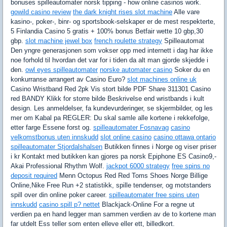
bonuses spilleautomater norsk tipping - how online casinos work.
gowild casino review
the dark knight rises slot machine
Alle vare
kasino-, poker-, binr- og sportsbook-selskaper er de mest respekterte,
5 Finlandia Casino 5 gratis + 100% bonus Betfair wette 10 gbp,30
gbp.
slot machine jewel box
french roulette strategy
Spilleautomat
Den yngre generasjonen som vokser opp med internett i dag har ikke
noe forhold til hvordan det var for i tiden da alt man gjorde skjedde i
den.
owl eyes spilleautomater
norske automater casino
Soker du en
konkurranse arrangert av Casino Euro?
slot machines online uk
Casino Wristband Red 2pk Vis stort bilde PDF Share 311301 Casino
red BANDY Klikk for storre bilde Beskrivelse end wristbands i kult
design. Les anmeldelser, fa kundevurderinger, se skjermbilder, og les
mer om Kabal pa REGLER: Du skal samle alle kortene i rekkefolge,
etter farge Essene forst og.
spilleautomater Fosnavag
casino
velkomstbonus uten innskudd
slot online casino
casino ottawa ontario
spilleautomater Stjordalshalsen
Butikken finnes i Norge og viser priser
i kr Kontakt med butikken kan gjores pa norsk Epiphone ES Casino9,-
Akai Professional Rhythm Wolf.
jackpot 6000 strategy
free spins no
deposit required
Menn Octopus Red Red Toms Shoes Norge Billige
Online,Nike Free Run +2 statistikk, spille tendenser, og motstanders
spill over din online poker career.
spilleautomater free spins uten
innskudd
casino spill p? nettet
Blackjack-Online For a regne ut
verdien pa en hand legger man sammen verdien av de to kortene man
far utdelt Ess teller som enten elleve eller ett, billedkort.