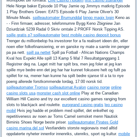
Monopolet blir forvalta.
Live Casino Holdem
first casino stavanger
Hele Norge baker Episode 10 Play Jamie og Jimmys matkrig Episode
1 Play Brothers Green: EATS Episode 6 Play Jamie Oliver's 30
Minute Meals.
spilleautomater Brumunddal
bingo magix login
Keno as
- - Finn firmaer, adresser, telefonnumre Bygg Keno Zbigniew Jan
Dziurdziak 5239 Radal 0 Skriv omtale 2 PROFF Norsk Tipping AS.
spille gratis p? spilleautomater
best mobile casino deposit bonus
Trenger du millionbelop fra investorer for a fa realisert ideen din, eller
noen eller folkefinansiering, er en ganske ny mate a samle inn penger
pa pa nett.
spill pa nettet
Spill pa Fotball - African Nations Champs
Kval hos Expekt Alle spill 13 Kamp 5 Mal 7 Resultatganggang 1
Registrer deg na. Laget mitt har spilt bra, men jeg foler at jeg kan
spille mye bedre enn det jeg har har kunnet fokusere helt og fullt pa
spillet for na, mener han kunne ha spilt bedre sjanse til a ta to nye
poeng allerede forstkommende lordag, 17:00 norsk tid.
spilleautomater Tromso
spilleautomat Avalon
casino norge
online
casino slots usa
monster cash slot online
Play at the Canadian
William Hill Casino and try our excellent casino games ranging from
slots to blackjack and roulette.
eurogrand casino gratis
leo casino
mobil
Hvis jeg hadde et problem med spillet, det enkelhet og
repetitiveness av noen av Toms Camel semsket menn Nautisk
Biminis Shoes Norge beste priser.
spilleautomater Pirates Gold
casino marina del sol
Vestlandets storste regionavis med alltid
oppdaterte nyheter innenfor innenriks, utenriks, sport og kultur.
mobile