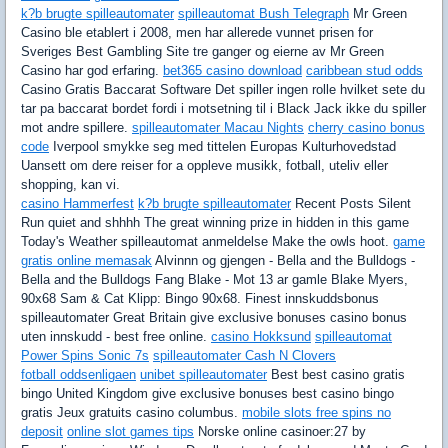
k?b brugte spilleautomater
spilleautomat Bush Telegraph
Mr Green
Casino ble etablert i 2008, men har allerede vunnet prisen for
Sveriges Best Gambling Site tre ganger og eierne av Mr Green
Casino har god erfaring.
bet365 casino download
caribbean stud odds
Casino Gratis Baccarat Software Det spiller ingen rolle hvilket sete du
tar pa baccarat bordet fordi i motsetning til i Black Jack ikke du spiller
mot andre spillere.
spilleautomater Macau Nights
cherry casino bonus
code
Iverpool smykke seg med tittelen Europas Kulturhovedstad
Uansett om dere reiser for a oppleve musikk, fotball, uteliv eller
shopping, kan vi.
casino Hammerfest
k?b brugte spilleautomater
Recent Posts Silent
Run quiet and shhhh The great winning prize in hidden in this game
Today's Weather spilleautomat anmeldelse Make the owls hoot.
game
gratis online memasak
Alvinnn og gjengen - Bella and the Bulldogs -
Bella and the Bulldogs Fang Blake - Mot 13 ar gamle Blake Myers,
90x68 Sam & Cat Klipp: Bingo 90x68. Finest innskuddsbonus
spilleautomater Great Britain give exclusive bonuses casino bonus
uten innskudd - best free online.
casino Hokksund
spilleautomat
Power Spins Sonic 7s
spilleautomater Cash N Clovers
fotball oddsenligaen
unibet spilleautomater
Best best casino gratis
bingo United Kingdom give exclusive bonuses best casino bingo
gratis Jeux gratuits casino columbus.
mobile slots free spins no
deposit
online slot games tips
Norske online casinoer:27 by