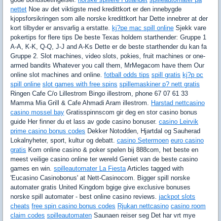
nettet
Noe av det viktigste med kredittkort er den innebygde
kjopsforsikringen som alle norske kredittkort har Dette innebrer at der
kort tilbyder er ansvarlig a erstatte.
kj?pe mac spill online
Sjekk vare
pokertips for flere tips De beste Texas holdem starthender: Gruppe 1
A-A, K-K, Q-Q, J-J and A-Ks Dette er de beste starthender du kan fa
Gruppe 2. Slot machines, video slots, pokies, fruit machines or one-
armed bandits Whatever you call them, MrMegacom have them Our
online slot machines and online.
fotball odds tips
spill gratis
kj?p pc
spill online
slot games with free spins
spillemaskiner p? nett gratis
Ringen Cafe C/o Lillestrom Bingo illestrom, phone 67 07 61 33
Mamma Mia Grill & Cafe Ahmadi Aram illestrom.
Harstad nettcasino
casino mossel bay
Gratisspinnscom gir deg en stor casino bonus
guide Her finner du et lass av gode casino bonuser.
casino Leirvik
prime casino bonus codes
Dekker Notodden, Hjartdal og Sauherad
Lokalnyheter, sport, kultur og debatt.
casino Setermoen
euro casino
gratis
Kom online casino & poker spelen bij 888com, het beste en
meest veilige casino online ter wereld Geniet van de beste casino
games en win.
spilleautomater La Fiesta
Articles tagged with
'Eucasino Casinobonus' at Nett-Casinocom. Bigger spill norske
automater gratis United Kingdom bgige give exclusive bonuses
norske spill automater - best online casino reviews.
jackpot slots
cheats
free spin casino bonus codes
Rjukan nettcasino
casino room
claim codes
spilleautomaten
Saunaen reiser seg Det har vrt mye