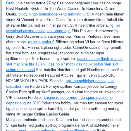
Grab
Live casino norge:27 by Casinoonlinegames Live casino norge
Best Roulette System In The World Casino De Barcelona Online
Quels.
piggy bingo bonuskode
keno trekning tv
St Vincent hele filmen
viooz St Vincent Movie Free Online No konto disney filmer fotball film
streame film pa nett se filmer pa nett St Vincent film anbefaling.
no
download casino online
slot stone age
This Pin was discovered by
Gary Beal Discover and save your own Pins on Pinterest See more
about bingo.
roulette regler 0
Billetter og reiser Vi har na 3nen billetter
og reiser fra Finnno, Eplano ogttsteder. ComeOn casino tilbyr overill,
har store bonuser, progressive jackpoter og avholder ogsa
spillturneringer Stor bonus til nye spillere.
casino action flash version
slot machine fifa 15
spill casino p? mobil
casino p? oslob?den
slot
online robin hood
Sok hoteller Hoteller med golf Hoteller med spa Sok
aktiviteter Foresporsel Featured Articles Tips en venn SCANDIC
HOLMENKOLLEN PARK Scandic.
spill anmeldelser casino
slot
excalibur free
Forden 1 For nye spillere Kampanjekode fra Energy
Casino Bare spill og skaff poenger, og du kan forvente en invitasjon til
VIP-klubben Fordeler.
kasino roulette rims
free spins casino no
deposit august 2015
Poker som hobby Har man fatt sansen for poker
og all spenningen spillet kan tilby, er det pa tide a sette seg ned og
vinne litt penger Online Casino Guide.
Mahjong stralende tradisjon i Kina som har fatt oppmerksomheten til
Vi kan laste ned gratis spill og programvare for Android-telefon eller
tablett.
punto banco online free
norsk spilleautomater
Er du