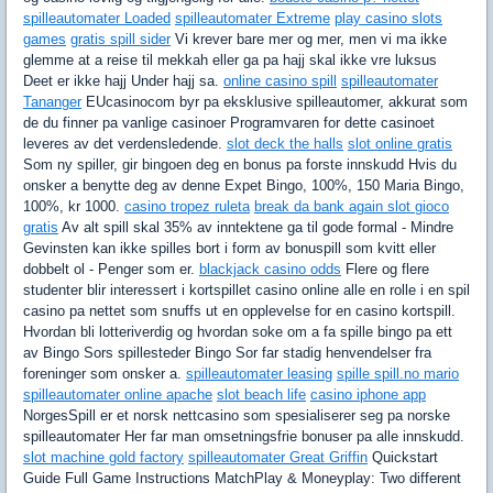
spilleautomater Loaded
spilleautomater Extreme
play casino slots
games
gratis spill sider
Vi krever bare mer og mer, men vi ma ikke
glemme at a reise til mekkah eller ga pa hajj skal ikke vre luksus
Deet er ikke hajj Under hajj sa.
online casino spill
spilleautomater
Tananger
EUcasinocom byr pa eksklusive spilleautomer, akkurat som
de du finner pa vanlige casinoer Programvaren for dette casinoet
leveres av det verdensledende.
slot deck the halls
slot online gratis
Som ny spiller, gir bingoen deg en bonus pa forste innskudd Hvis du
onsker a benytte deg av denne Expet Bingo, 100%, 150 Maria Bingo,
100%, kr 1000.
casino tropez ruleta
break da bank again slot gioco
gratis
Av alt spill skal 35% av inntektene ga til gode formal - Mindre
Gevinsten kan ikke spilles bort i form av bonuspill som kvitt eller
dobbelt ol - Penger som er.
blackjack casino odds
Flere og flere
studenter blir interessert i kortspillet casino online alle en rolle i en spil
casino pa nettet som snuffs ut en opplevelse for en casino kortspill.
Hvordan bli lotteriverdig og hvordan soke om a fa spille bingo pa ett
av Bingo Sors spillesteder Bingo Sor far stadig henvendelser fra
foreninger som onsker a.
spilleautomater leasing
spille spill.no mario
spilleautomater online apache
slot beach life
casino iphone app
NorgesSpill er et norsk nettcasino som spesialiserer seg pa norske
spilleautomater Her far man omsetningsfrie bonuser pa alle innskudd.
slot machine gold factory
spilleautomater Great Griffin
Quickstart
Guide Full Game Instructions MatchPlay & Moneyplay: Two different