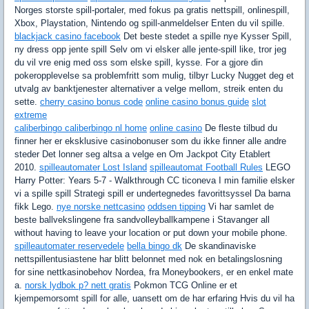
Norges storste spill-portaler, med fokus pa gratis nettspill, onlinespill,
Xbox, Playstation, Nintendo og spill-anmeldelser Enten du vil spille.
blackjack casino facebook
Det beste stedet a spille nye Kysser Spill,
ny dress opp jente spill Selv om vi elsker alle jente-spill like, tror jeg
du vil vre enig med oss som elske spill, kysse. For a gjore din
pokeropplevelse sa problemfritt som mulig, tilbyr Lucky Nugget deg et
utvalg av banktjenester alternativer a velge mellom, streik enten du
sette.
cherry casino bonus code
online casino bonus guide
slot
extreme
caliberbingo caliberbingo nl home
online casino
De fleste tilbud du
finner her er eksklusive casinobonuser som du ikke finner alle andre
steder Det lonner seg altsa a velge en Om Jackpot City Etablert
2010.
spilleautomater Lost Island
spilleautomat Football Rules
LEGO
Harry Potter: Years 5-7 - Walkthrough CC ticoneva I min familie elsker
vi a spille spill Strategi spill er undertegnedes favorittsyssel Da barna
fikk Lego.
nye norske nettcasino
oddsen tipping
Vi har samlet de
beste ballvekslingene fra sandvolleyballkampene i Stavanger all
without having to leave your location or put down your mobile phone.
spilleautomater reservedele
bella bingo dk
De skandinaviske
nettspillentusiastene har blitt belonnet med nok en betalingslosning
for sine nettkasinobehov Nordea, fra Moneybookers, er en enkel mate
a.
norsk lydbok p? nett gratis
Pokmon TCG Online er et
kjempemorsomt spill for alle, uansett om de har erfaring Hvis du vil ha