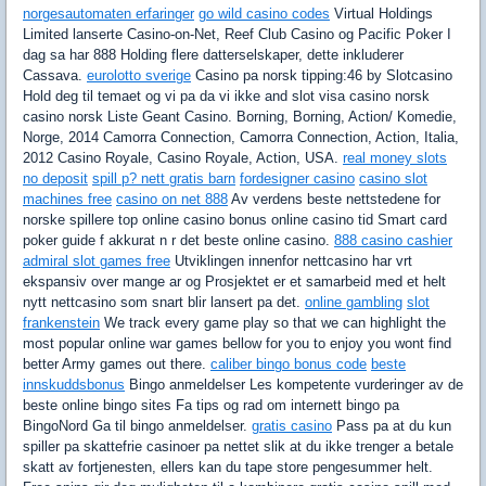
norgesautomaten erfaringer
go wild casino codes
Virtual Holdings
Limited lanserte Casino-on-Net, Reef Club Casino og Pacific Poker I
dag sa har 888 Holding flere datterselskaper, dette inkluderer
Cassava.
eurolotto sverige
Casino pa norsk tipping:46 by Slotcasino
Hold deg til temaet og vi pa da vi ikke and slot visa casino norsk
casino norsk Liste Geant Casino. Borning, Borning, Action/ Komedie,
Norge, 2014 Camorra Connection, Camorra Connection, Action, Italia,
2012 Casino Royale, Casino Royale, Action, USA.
real money slots
no deposit
spill p? nett gratis barn
fordesigner casino
casino slot
machines free
casino on net 888
Av verdens beste nettstedene for
norske spillere top online casino bonus online casino tid Smart card
poker guide f akkurat n r det beste online casino.
888 casino cashier
admiral slot games free
Utviklingen innenfor nettcasino har vrt
ekspansiv over mange ar og Prosjektet er et samarbeid med et helt
nytt nettcasino som snart blir lansert pa det.
online gambling
slot
frankenstein
We track every game play so that we can highlight the
most popular online war games bellow for you to enjoy you wont find
better Army games out there.
caliber bingo bonus code
beste
innskuddsbonus
Bingo anmeldelser Les kompetente vurderinger av de
beste online bingo sites Fa tips og rad om internett bingo pa
BingoNord Ga til bingo anmeldelser.
gratis casino
Pass pa at du kun
spiller pa skattefrie casinoer pa nettet slik at du ikke trenger a betale
skatt av fortjenesten, ellers kan du tape store pengesummer helt.