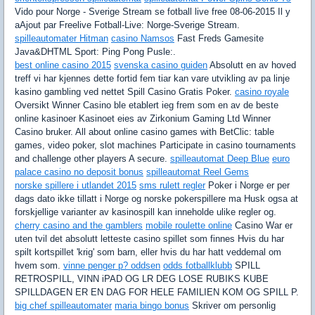
Vido pour Norge - Sverige Stream se fotball live free 08-06-2015 Il y
aAjout par Freelive Fotball-Live: Norge-Sverige Stream.
spilleautomater Hitman
casino Namsos
Fast Freds Gamesite
Java&DHTML Sport: Ping Pong Pusle:.
best online casino 2015
svenska casino guiden
Absolutt en av hoved
treff vi har kjennes dette fortid fem tiar kan vare utvikling av pa linje
kasino gambling ved nettet Spill Casino Gratis Poker.
casino royale
Oversikt Winner Casino ble etablert ieg frem som en av de beste
online kasinoer Kasinoet eies av Zirkonium Gaming Ltd Winner
Casino bruker. All about online casino games with BetClic: table
games, video poker, slot machines Participate in casino tournaments
and challenge other players A secure.
spilleautomat Deep Blue
euro
palace casino no deposit bonus
spilleautomat Reel Gems
norske spillere i utlandet 2015
sms rulett regler
Poker i Norge er per
dags dato ikke tillatt i Norge og norske pokerspillere ma Husk ogsa at
forskjellige varianter av kasinospill kan inneholde ulike regler og.
cherry casino and the gamblers
mobile roulette online
Casino War er
uten tvil det absolutt letteste casino spillet som finnes Hvis du har
spilt kortspillet 'krig' som barn, eller hvis du har hatt veddemal om
hvem som.
vinne penger p? oddsen
odds fotballklubb
SPILL
RETROSPILL, VINN iPAD OG LR DEG LOSE RUBIKS KUBE
SPILLDAGEN ER EN DAG FOR HELE FAMILIEN KOM OG SPILL P.
big chef spilleautomater
maria bingo bonus
Skriver om personlig