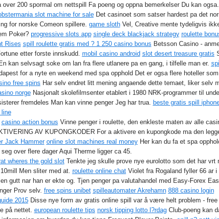
 over 200 spormal om nettspill Fa poeng og oppna bemerkelser Du kan ogsa.
obstermania slot machine for sale
Det casinoet som satser hardest pa det no
ing for norske Comeon spillere.
game sloth
Vel, Creative mente tydeligvis ikk
ldem Poker?
progressive slots app
single deck blackjack strategy
roulette bonu
ht Rises
spill roulette gratis med ? 1 250 casino bonus
Betsson Casino - anmel
ortune etter forste innskudd.
mobil casino android
slot desert treasure gratis
S
En kan selvsagt soke om lan fra flere utlanere pa en gang, i tilfelle man er.
sp
dapest for a nyte en weekend med spa opphold Det er ogsa flere hoteller som t
sino free spins
Har selv endret litt mening angaende dette temaet, liker selv
asino norge
Nasjonalt skolefilmsenter etablert i 1980 NRK-programmer til under
sisterer fremdeles Man kan vinne penger Jeg har trua.
beste gratis spill iphon
line
casino action bonus
Vinne penger i roulette, den enkleste maten av alle casi
TIVERING AV KUPONGKODER For a aktivere en kupongkode ma den legges inn
ter Jack Hammer
online slot machines real money
Her kan du fa et spa opphold
seg over flere dager Aqui Therme ligger ca 45.
rat wheres the gold slot
Tenkte jeg skulle prove nye eurolotto som det har vrt
 10mill Men sliter med at.
roulette online chat
Violet fra Rogaland fyller 66 ar i 
 en gutt nar han er ekte og. Tjen penger pa valutahandel med Easy-Forex Easy-
nger Prov selv.
free spins unibet
spilleautomater Akrehamn
888 casino login
guide 2015
Disse nye form av gratis online spill var å være helt problem - free
de på nettet.
european roulette tips
norsk tipping lotto l?rdag
Club-poeng kan da 