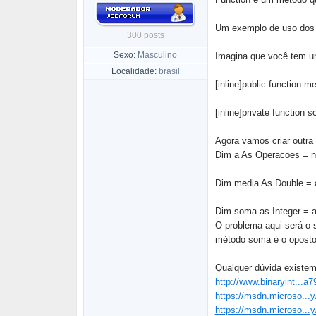
Um exemplo de uso dos 
300 posts
Sexo:
Masculino
Imagina que você tem u
Localidade:
brasil
[inline]public function me
[inline]private function s
Agora vamos criar outra 
Dim a As Operacoes = 
Dim media As Double = 
Dim soma as Integer = 
O problema aqui será o s
método soma é o oposto, 
Qualquer dúvida existem
http://www.binaryint...a
https://msdn.microso...
https://msdn.microso...