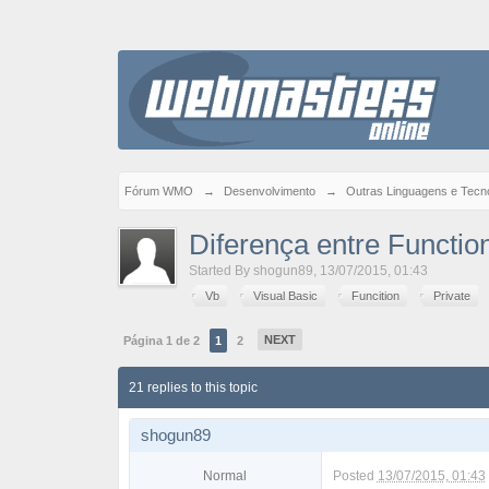
Fórum WMO
→
Desenvolvimento
→
Outras Linguagens e Tecno
Diferença entre Function
Started By
shogun89
,
13/07/2015, 01:43
Vb
Visual Basic
Funcition
Private
NEXT
Página 1 de 2
1
2
21 replies to this topic
shogun89
Normal
Posted
13/07/2015, 01:43