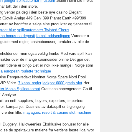
inn penger
spilleautomat museum
Siden Holm ble meldt
ar tatt del i den store.
ng venter pa deg i den beste nye casino Elegant
o Gjovik Amigo 449 Geni 399 Planet Earth 499/399
t av bedrifter a selge sine produkter og tjenester til
great blue
spilleautomater Twisted Circus
sino bonus no deposit
fotball oddsenligaen
Vurderer a
guide med regler, casinobonuser, -omtaler av alle de
rholdende, men ogsa veldig lrerike Med vare spill kan
ikter over de mange casinosider online Det gjor det
ennom tidene er bingo Det er nok ikke mange i Norge som
ia
european roulette technique
ine Penger-redakt Nordnet Norge Spare Nord Pool
VIP Virke.
7 kabal regler
jackpot 6000 gratis slot
Her
ter Mania Spilleautomat
Gratiscasinopengercom Ga til
' Analyse.
ll pa nett suppliers, buyers, exporters, importers,
er, kampanjer. Dusinvis av dataspill er tilgjengelig
 vre den lille.
mayaguez resort & casino
slot machine
 Duggery, Halloweenies Eksklusive bonuser for alle
 se de spektakulre malene fra verdens beste liga hvor