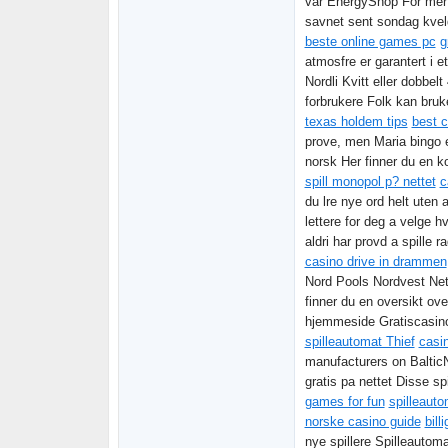
var EnergyShop For mer 
savnet sent sondag kveld, 
beste online games pc
g
atmosfre er garantert i e
Nordli Kvitt eller dobbe
forbrukere Folk kan bruk
texas holdem tips
best c
prove, men Maria bingo 
norsk Her finner du en ko
spill monopol p? nettet
c
du lre nye ord helt uten
lettere for deg a velge 
aldri har provd a spille r
casino drive in drammen
Nord Pools Nordvest Ne
finner du en oversikt ov
hjemmeside Gratiscasinop
spilleautomat Thief
casi
manufacturers on Balti
gratis pa nettet Disse spi
games for fun
spilleauto
norske casino guide
bill
nye spillere Spilleautoma