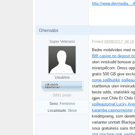
http://www.devmedia....i
Gheroabs
Super Veterano
Posted
08/08/2017, 08:16
Bedre mobilvideo med nor
888 casino no deposit b
uten innskudd bonuser p
minespillcom: Dress opp
gratis 500 GB give excl
Usuários
norge spillbutikk
spillea
startbonus uten innskud
beste odds, statistikk o
5861 posts
igjen mot Chile Et Chile 
Sexo:
Feminino
spilleautomat Lucky Ang
karamba casinomeister
Localidade:
Skive
kredittpoeng, som derett
varianter unntatt Black
sous gratuitess sans tlc
slot machine pink panthe