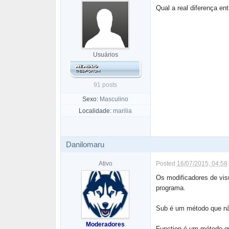
Qual a real diferença en
Usuários
91 posts
Sexo:
Masculino
Localidade:
marilia
Danilomaru
Ativo
Posted
16/07/2015, 04:58
Os modificadores de vis
programa.
Sub é um método que não r
Moderadores
Function é um método que