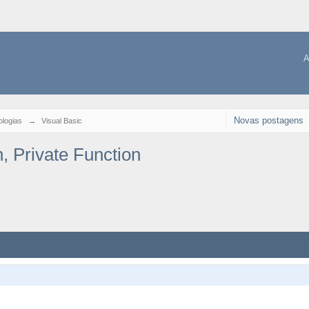
A
Novas postagens
logias
→
Visual Basic
, Private Function