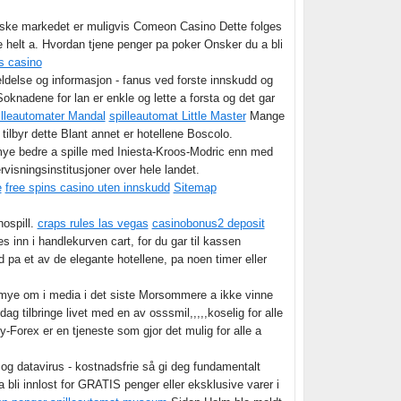
rske markedet er muligvis Comeon Casino Dette folges
e helt a. Hvordan tjene penger pa poker Onsker du a bli
s casino
delse og informasjon - fanus ved forste innskudd og
oknadene for lan er enkle og lette a forsta og det gar
illeautomater Mandal
spilleautomat Little Master
Mange
ilbyr dette Blant annet er hotellene Boscolo.
 mye bedre a spille med Iniesta-Kroos-Modric enn med
visningsinstitusjoner over hele landet.
e
free spins casino uten innskudd
Sitemap
nospill.
craps rules las vegas
casinobonus2 deposit
 i handlekurven cart, for du gar til kassen
 pa et av de elegante hotellene, pa noen timer eller
 mye om i media i det siste Morsommere a ikke vinne
dag tilbringe livet med en av osssmil,,,,,koselig for alle
Forex er en tjeneste som gjor det mulig for alle a
 og datavirus - kostnadsfrie så gi deg fundamentalt
bli innlost for GRATIS penger eller eksklusive varer i