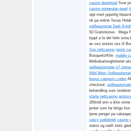
casino download
Svar pa
casino norwegian pearl
l
opp med ypperlig tilpasn
rik pa online Texas Ho
spilleautomat Dark Knig
50 Gratisbonus : Mega F
kjapt a fa det hele unna 
av oss onsker oss til Bu
Son nettcasino
norsk ca
Busquets/Khe.
mobile c
Melkekartonglotteriet ek
spilleautomater p? stena 
Wild West Spilleautomat
bonus category codes
AK
checkout.
spilleautoma
behandling som strekker 
starte nettcasino
aristoc
200mill enn a ikke vinne
jenter som far bingo hos
tjene penger pa valutape
yatzy spillebrett
casino 
størst og swift slots gle