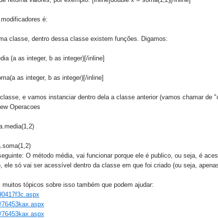
modificadores é:
ma classe, dentro dessa classe existem funções. Digamos:
dia (a as integer, b as integer)[/inline]
oma(a as integer, b as integer)[/inline]
classe, e vamos instanciar dentro dela a classe anterior (vamos chamar de "
new Operacoes
a.media(1,2)
a.soma(1,2)
eguinte: O método média, vai funcionar porque ele é publico, ou seja, é aces
ele só vai ser acessível dentro da classe em que foi criado (ou seja, apenas
 muitos tópicos sobre isso também que podem ajudar:
790417f3c.aspx
y/76453kax.aspx
y/76453kax.aspx