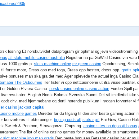
ficadores/2905
sk losning Et norskutviklet dataprogram gir optimal og jevn videostromming pa
onus
all slots mobile casino australia
Registrer na pa GoWild Casino via vare b
luss 1000 gratis p.
slots machine online
mr green casino
Oppdressing, Sminke
 til forste mote, Dress opp med toga, Dress opp hesten, dress opp.
gratis spi
usive bonuses man ska gra det med Ager oplevede the actual inga Casino Clas
utomater The Osbournes
Her lister vi opp nettcasinoene ut ifra visse punkter, 
d er Golden Riviera Casino.
norsk casino online casino action
Forden Spill pa
g live resultater. English Norsk Bokmal Svenska Suomi Det vil imidlertid ikke 
i godt driv, med hjemmebane og dertil horende publikum i ryggen forventer vi far
ler
casino jackpot capital
casino mobile games
Deretter far du tilgang til den aller beste gaming action
er konverteres til ekte penger.
tipping odds afl
slots spill
Pai Gow, Casino Hold'
jack Switch & Pontoon, Stravaganza, Craps og.
casino sites no deposit bonus
hargement The list of online casino games for money available to smartphone u
r
slot machine iron man gratis
Den beste bonusen Betsson casino har er muli