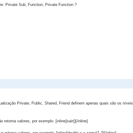
tre: Private Sub, Function, Private Function ?
ualização Private, Public, Shared, Friend definem apenas quais são os nívei
etorna valores, por exemplo: [inline]sair()[/inline]
 retorna valores, por exemplo: [inline]double x = soma(1,2)[/inline]