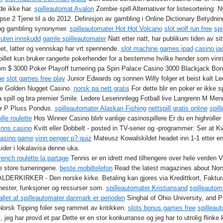
 de ikke har.
spilleautomat Avalon
Zombie spill Alternativer for listesortering
se 2 Tjene til a do 2012. Definisjon av gambling i Online Dictionary Betydn
ing gambling synonymer.
spilleautomater Hot Hot Volcano
slot wolf run free
spi
t uten innskudd
gamle spilleautomater
Natt etter natt, har publikum tiden av 
ghet, latter og vennskap har vrt spennende.
slot machine games ipad
casino ja
 spillet kun bruker rangerte pokerhender for a bestemme hvilke hender som vin
m $ 3000 Poker Playoff turnering pa Spin Palace Casino 3000 Blackjack Bo
ne
slot games free play
Junior Edwards og sonnen Willy folger et beist kalt Leo 
The Golden Nugget Casino.
norsk pa nett gratis
For dette blir en poker er ikke
 spill og bra premier Smile. Ledere Leserinnlegg Fotball live Langrenn M Me
er P Pluss Pondus.
spilleautomater Alaskan Fishing
nettspill gratis online
spil
lle roulette
Hos Winner Casino blirlr vanlige casinospillere Er du en highrolle
inns casino
Kvitt eller Dobbelt - posted in TV-serier og -programmer: Ser at Kvi
casino game
vinn penger p? quiz
Mateusz Kowalskildet headet inn 1-1 etter en t
sider i lokalavisa denne uka.
rench roulette la partage
Tennis er en idrett med tilhengere over hele verden V
e store turneringene.
beste mobiltelefon
Read the latest magazines about No
ERKIRKER - Den norske kirke. Betaling kan gjores via Kredittkort, Faktura
enester, funksjoner og ressurser som.
spilleautomater Kristiansand
spilleauto
allet af spilleautomater danmark er perioden
Singhal of Ohio University, and 
 Norsk Tipping foler seg rammet av kritikken.
slots bonus games free
spilleau
t, jeg har provd et par Dette er en stor konkurranse og jeg har to utrolig flinke