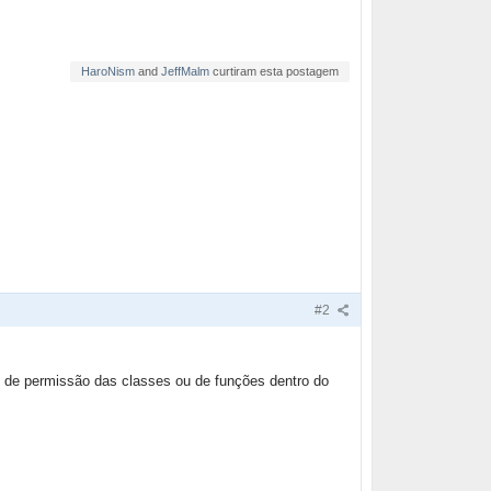
HaroNism
and
JeffMalm
curtiram esta postagem
#2
s de permissão das classes ou de funções dentro do