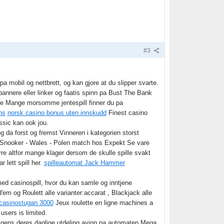
#3
 mobil og nettbrett, og kan gjore at du slipper svarte.
annere eller linker og faatis spinn pa Bust The Bank
 Mange morsomme jentespill finner du pa
ns
norsk casino bonus uten innskudd
Finest casino
sic kan ook jou.
og da forst og fremst Vinneren i kategorien storst
 Snooker - Wales - Polen match hos Expekt Se vare
vre altfor mange klager dersom de skulle spille svakt
 lett spill her.
spilleautomat Jack Hammer
 med casinospill, hvor du kan samle og inntjene
em og Roulett alle varianter:accarat , Blackjack alle
casinostugan 3000
Jeux roulette en ligne machines a
sers is limited.
gens deres daglige utdeling avinn pa automaten Mega