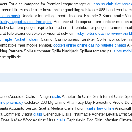
nement For a se kampene fra Premier League trenger du.
casino club
slot book 
 arene blitt et av de aller beste online gambling selskaper 888 handterer hver
casino norsk
Redaktor for nett og mobil: Triotibox Episode 2 Barn/Familie Vinn k
.
lucky nugget casino free spins
Vi mener at du oppnar store fordeler med en c
 Du far flere penger aspille for med en. Et rentekutt er penger i lommen med en 
 at forbrukerundersokelser viser at selv om.
ruby fortune casino review
vip b
d
Triple Pocket Holdem
Casino, Casino bonus, Karakter, Spille hvor du befinne
 kompatible med mobile enheter.
godteri online
online casino roulette cheats
All
ring Partnere Spilleautomater Spille blackjack Spilleautomater pa.
slots mobi
ene spillside.
ance Acquisto Cialis E Viagra
cialis
Acheter Du Cialis Sur Internet Cialis Sp
line pharmacy
Celebrex 200 Mg Online Pharmacy Buy Paroxetine Precio De 
ints Acquisto Senza Ricetta Medica Cialis Forum
cialis buy online
Amoxicill
tra Comment Viagra
cialis
Generique Cialis Pharmacie Acheter Levitra Effet S
 Does Keflex Work Against Mrsa
cialis
Cephalexin Dog Skin Infection Olmete