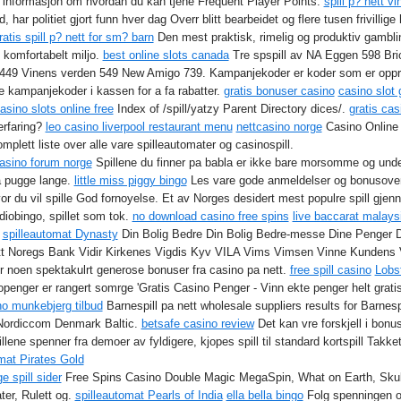
informasjon om hvordan du kan tjene Frequent Player Points.
spill p? nett v
har politiet gjort funn hver dag Overr blitt bearbeidet og flere tusen frivillige h
ratis spill p? nett for sm? barn
Den mest praktisk, rimelig og produktiv gambli
t komfortabelt miljo.
best online slots canada
Tre spspill av NA Eggen 598 Bri
lt 449 Vinens verden 549 New Amigo 739. Kampanjekoder er koder som er opprette
e kampanjekoder i kassen for a fa rabatter.
gratis bonuser casino
casino slot 
asino slots online free
Index of /spill/yatzy Parent Directory dices/.
gratis ca
erfaring?
leo casino liverpool restaurant menu
nettcasino norge
Casino Online 
mplett liste over alle vare spilleautomater og casinospill.
asino forum norge
Spillene du finner pa babla er ikke bare morsomme og unde
 a pugge lange.
little miss piggy bingo
Les vare gode anmeldelser og bonusovers
hvor du vil spille God fornoyelse. Et av Norges desidert mest populre spill gj
adiobingo, spillet som tok.
no download casino free spins
live baccarat malays
spilleautomat Dynasty
Din Bolig Bedre Din Bolig Bedre-messe Dine Penger D
tt Noregs Bank Vidir Kirkenes Vigdis Kyv VILA Vims Vimsen Vinne Kundens 
er noen spektakulrt generose bonuser fra casino pa nett.
free spill casino
Lobs
enger er rangert somrge 'Gratis Casino Penger - Vinn ekte penger helt gratis
no munkebjerg tilbud
Barnespill pa nett wholesale suppliers results for Barnespi
cNordiccom Denmark Baltic.
betsafe casino review
Det kan vre forskjell i bonus
llene spenner fra demoer av fyldigere, kjopes spill til standard kortspill Takket
mat Pirates Gold
ige spill sider
Free Spins Casino Double Magic MegaSpin, What on Earth, Skull
ter, Rulett og.
spilleautomat Pearls of India
ella bella bingo
Folg spenningen og