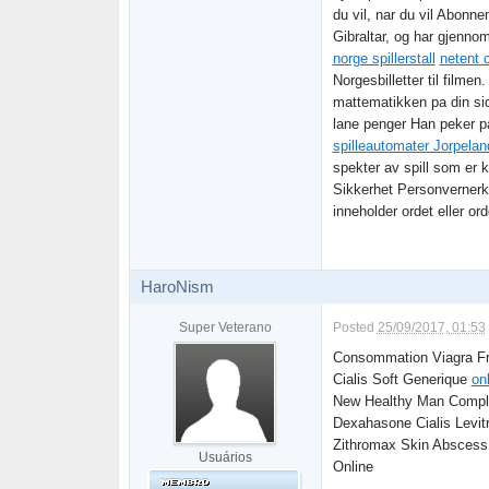
du vil, nar du vil Abon
Gibraltar, og har gjennom
norge spillerstall
netent 
Norgesbilletter til filmen
mattematikken pa din side
lane penger Han peker pa
spilleautomater Jorpelan
spekter av spill som er
Sikkerhet Personvernerkl
inneholder ordet eller ord
HaroNism
Super Veterano
Posted
25/09/2017, 01:53
Consommation Viagra Fr
Cialis Soft Generique
on
New Healthy Man Compla
Dexahasone Cialis Levi
Zithromax Skin Abscess
Usuários
Online