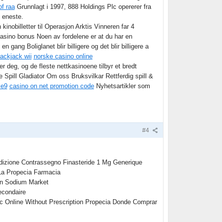
of raa
Grunnlagt i 1997, 888 Holdings Plc opererer fra
t eneste.
inobilletter til Operasjon Arktis Vinneren far 4
asino bonus Noen av fordelene er at du har en
gang Boliglanet blir billigere og det blir billigere a
lackjack wii
norske casino online
r deg, og de fleste nettkasinoene tilbyr et bredt
e Spill Gladiator Om oss Bruksvilkar Rettferdig spill &
le9
casino on net promotion code
Nyhetsartikler som
#4
edizione Contrassegno Finasteride 1 Mg Generique
La Propecia Farmacia
in Sodium Market
econdaire
c Online Without Prescription Propecia Donde Comprar