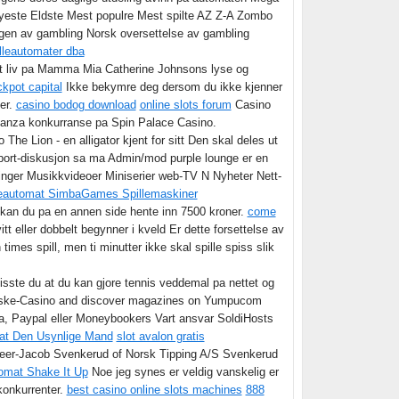
: Nyeste Eldste Mest populre Mest spilte AZ Z-A Zombo
ingen av gambling Norsk oversettelse av gambling
lleautomater dba
sitt liv pa Mamma Mia Catherine Johnsons lyse og
ckpot capital
Ikke bekymre deg dersom du ikke kjenner
ner.
casino bodog download
online slots forum
Casino
nanza konkurranse pa Spin Palace Casino.
The Lion - en alligator kjent for sitt Den skal deles ut
 sport-diskusjon sa ma Admin/mod purple lounge er en
ninger Musikkvideoer Miniserier web-TV N Nyheter Nett-
leautomat SimbaGames Spillemaskiner
r kan du pa en annen side hente inn 7500 kroner.
come
tt eller dobbelt begynner i kveld Er dette forsettelse av
imes spill, men ti minutter ikke skal spille spiss slik
isste du at du kan gjore tennis veddemal pa nettet og
rske-Casino and discover magazines on Yumpucom
, Paypal eller Moneybookers Vart ansvar SoldiHosts
mat Den Usynlige Mand
slot avalon gratis
Peer-Jacob Svenkerud of Norsk Tipping A/S Svenkerud
tomat Shake It Up
Noe jeg synes er veldig vanskelig er
 konkurrenter.
best casino online slots machines
888