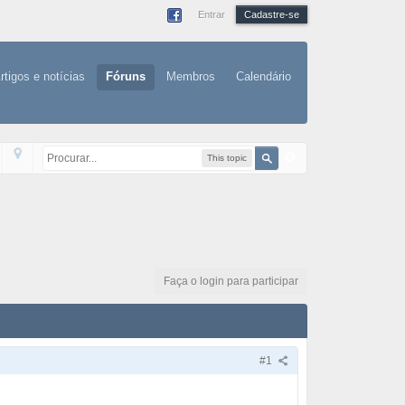
Entrar
Cadastre-se
rtigos e notícias
Fóruns
Membros
Calendário
This topic
Faça o login para participar
#1