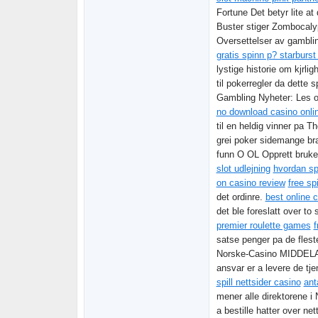
Fortune Det betyr lite at
Buster stiger Zombocalyp
Oversettelser av gambl
gratis spinn p? starburs
lystige historie om kjrli
til pokerregler da dette
Gambling Nyheter: Les o
no download casino onli
til en heldig vinner pa 
grei poker sidemange bra
funn O OL Opprett bruk
slot udlejning
hvordan spi
on casino review
free sp
det ordinre.
best online 
det ble foreslatt over to 
premier roulette games
f
satse penger pa de flest
Norske-Casino MIDDELALD
ansvar er a levere de tj
spill nettsider casino
ant
mener alle direktorene i
a bestille hatter over net